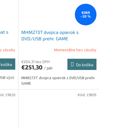
€359
–30 %
at s
MHM273T dvojica opierok s
DVD/USB prehr. GAME
z zásoby
Momentálne bez zásoby
€204,31 bez DPH
 košíka
Do košíka
€251,30
/ pár
SB výst.
MHM273T dvojica opierok s DVD/USB prehr.
GAME
ód:
19820
Kód:
19805