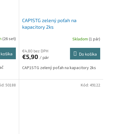
CAP1STG zelený poťah na
kapacitory 2ks
om
(26 set)
Skladom
(1 pár)
€4,80 bez DPH
 košíka
Do košíka
€5,90
/ pár
ač
CAP1STG zelený poťah na kapacitory 2ks
ód:
50188
Kód:
49122