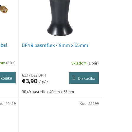
ábel
BR49 basreflex 49mm x 65mm
dom
(3 ks)
Skladom
(1 pár)
€3,17 bez DPH
 košíka
Do košíka
€3,90
/ pár
BR49 basreflex 49mm x 65mm
ód:
40459
Kód:
55299