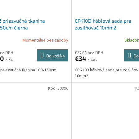
 priezvučná tkanina
CPK10D káblová sada pre
150cm čierna
zosilňovač 10mm2
Momentálne bez zásoby
Sklad
bez DPH
€27,64 bez DPH
Do košíka
Do
60
€34
/ ks
/ set
priezvučná tkanina 100x150cm
CPK10D káblová sada pre zosilňov
10mm2
Kód:
50996
K