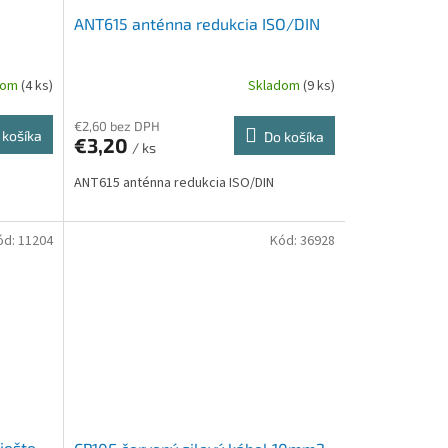
ANT615 anténna redukcia ISO/DIN
dom
(4 ks)
Skladom
(9 ks)
€2,60 bez DPH
 košíka
Do košíka
€3,20
/ ks
ANT615 anténna redukcia ISO/DIN
ód:
11204
Kód:
36928
iešte