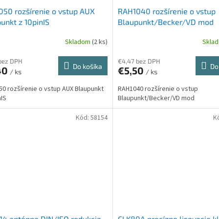
50 rozšírenie o vstup AUX
RAH1040 rozšírenie o vstup
unkt z 10pinIS
Blaupunkt/Becker/VD mod
Skladom
(2 ks)
Skla
bez DPH
€4,47 bez DPH
Do košíka
Do
40
€5,50
/ ks
/ ks
0 rozšírenie o vstup AUX Blaupunkt
RAH1040 rozšírenie o vstup
nIS
Blaupunkt/Becker/VD mod
Kód:
58154
K
4 anténna DIN/ISO redukcia
CLK80A precízne lisovacie kl