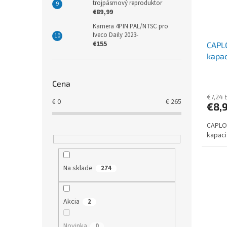
trojpásmový reproduktor
€89,99
Kamera 4PIN PAL/NTSC pro
Iveco Daily 2023-
€155
CAPLO
kapac
Cena
€7,24 
€
0
€
265
€8,
CAPLOO
kapaci
Na sklade
274
Akcia
2
Novinka
0