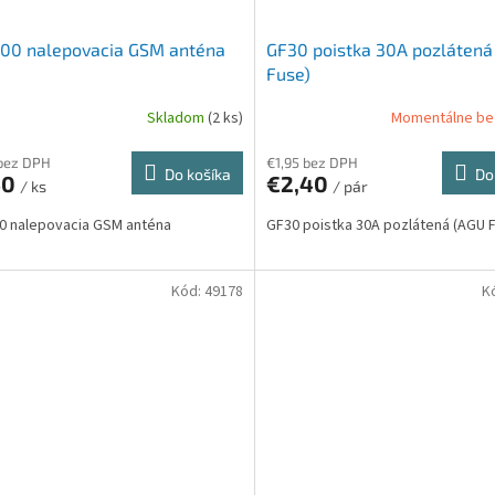
00 nalepovacia GSM anténa
GF30 poistka 30A pozlátená
Fuse)
Skladom
(2 ks)
Momentálne be
bez DPH
€1,95 bez DPH
Do košíka
Do
40
€2,40
/ ks
/ pár
0 nalepovacia GSM anténa
GF30 poistka 30A pozlátená (AGU 
Kód:
49178
K