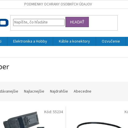
PODMIENKY OCHRANY OSOBNÝCH ÚDAJOV
HĽADAŤ
i
Elektronika a Hobby
Káble a konektory
Ozvučenie
ber
dávanejšie
Najlacnejšie
Najdrahšie
Abecedne
Kód:
55234
K