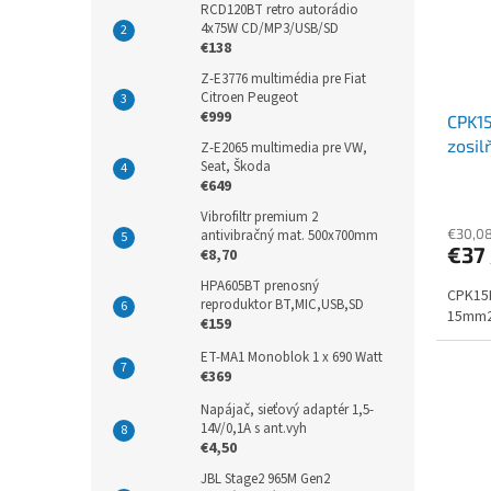
RCD120BT retro autorádio
4x75W CD/MP3/USB/SD
€138
Z-E3776 multimédia pre Fiat
Citroen Peugeot
€999
CPK15
zosi
Z-E2065 multimedia pre VW,
Seat, Škoda
€649
Vibrofiltr premium 2
€30,0
antivibračný mat. 500x700mm
€37
€8,70
HPA605BT prenosný
CPK15D
reproduktor BT,MIC,USB,SD
15mm
€159
ET-MA1 Monoblok 1 x 690 Watt
€369
Napájač, sieťový adaptér 1,5-
14V/0,1A s ant.vyh
€4,50
JBL Stage2 965M Gen2