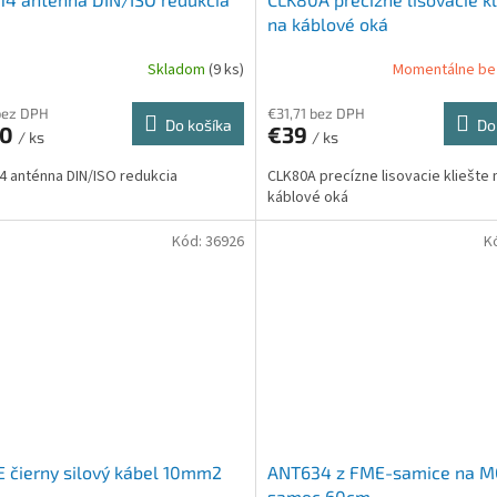
na káblové oká
Skladom
(9 ks)
Momentálne be
bez DPH
€31,71 bez DPH
Do košíka
Do
60
€39
/ ks
/ ks
 anténna DIN/ISO redukcia
CLK80A precízne lisovacie kliešte 
káblové oká
Kód:
36926
K
 čierny silový kábel 10mm2
ANT634 z FME-samice na M
samec 60cm