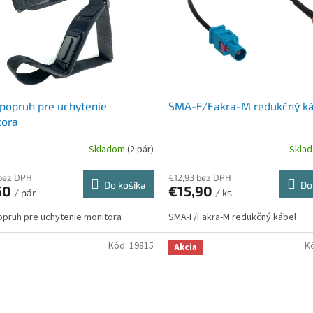
popruh pre uchytenie
SMA-F/Fakra-M redukčný k
tora
Skladom
(2 pár)
Skla
bez DPH
€12,93 bez DPH
Do košíka
Do
60
€15,90
/ pár
/ ks
pruh pre uchytenie monitora
SMA-F/Fakra-M redukčný kábel
Kód:
19815
K
Akcia