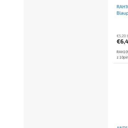
RAH10
Blaup
€5,20 
€6,
RAH105
z 10pi
ANT61