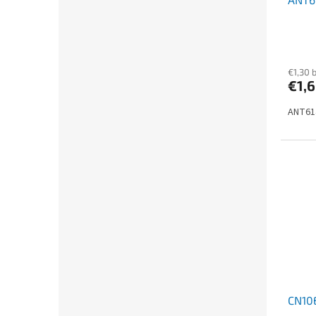
€1,30 
€1,
ANT614
CN10E