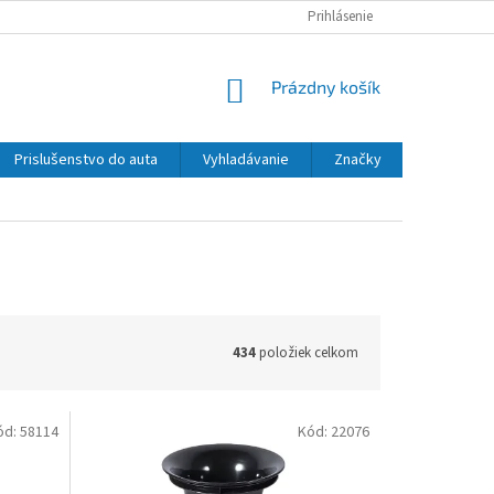
Prihlásenie
NÁKUPNÝ
Prázdny košík
KOŠÍK
Prislušenstvo do auta
Vyhladávanie
Značky
434
položiek celkom
ód:
58114
Kód:
22076