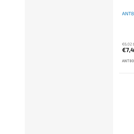
ANT8
€6,02 
€7,
ANT80