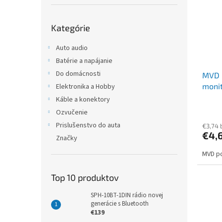
i
p
s
r
Preskočiť
p
o
Kategórie
kategórie
r
d
o
u
Auto audio
d
k
Batérie a napájanie
u
t
Do domácnosti
MVD 
k
o
moni
Elektronika a Hobby
t
v
o
Káble a konektory
v
Ozvučenie
Prislušenstvo do auta
€3,74 
€4,
Značky
MVD po
Top 10 produktov
SPH-10BT-1DIN rádio novej
generácie s Bluetooth
€139