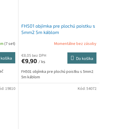
FH501 objímka pre plochú poistku s
5mm2 5m káblom
om
(7 set)
Momentálne bez zásoby
€8,05 bez DPH
 košíka
Do košíka
€9,90
/ ks
ač
FH501 objímka pre plochú poistku s 5mm2
5m káblom
ód:
19810
Kód:
54072