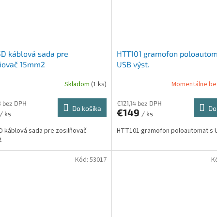
D káblová sada pre
HTT101 gramofon poloautom
lňovač 15mm2
USB výst.
Skladom
(1 ks)
Momentálne be
8 bez DPH
€121,14 bez DPH
Do košíka
Do
€149
/ ks
/ ks
 káblová sada pre zosilňovač
HTT101 gramofon poloautomat s U
2
Kód:
53017
K