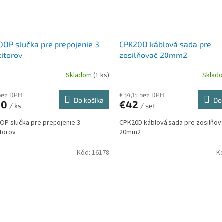
OP slučka pre prepojenie 3
CPK20D káblová sada pre
itorov
zosilňovač 20mm2
Skladom
(1 ks)
Sklad
bez DPH
€34,15 bez DPH
Do košíka
Do
90
€42
/ ks
/ set
P slučka pre prepojenie 3
CPK20D káblová sada pre zosilňov
torov
20mm2
Kód:
16178
K