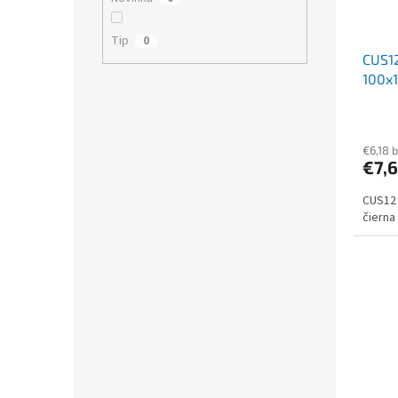
Tip
0
CUS12
100x
€6,18 
€7,
CUS12 
čierna