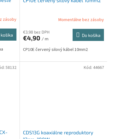
CP10E červený silový kábel 10mm2
z zásoby
Momentálne bez zásoby
€3,98 bez DPH
 košíka
Do košíka
€4,90
/ m
na
CP10E červený silový kábel 10mm2
ód:
58132
Kód:
44667
CX-
CDS13G koaxiálne reproduktory