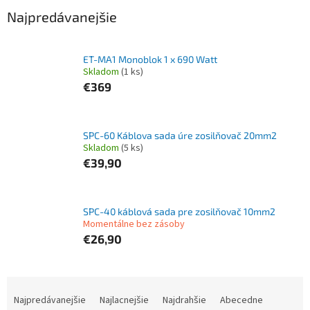
Najpredávanejšie
ET-MA1 Monoblok 1 x 690 Watt
Skladom
(1 ks)
€369
SPC-60 Káblova sada úre zosilňovač 20mm2
Skladom
(5 ks)
€39,90
SPC-40 káblová sada pre zosilňovač 10mm2
Momentálne bez zásoby
€26,90
R
a
Najpredávanejšie
Najlacnejšie
Najdrahšie
Abecedne