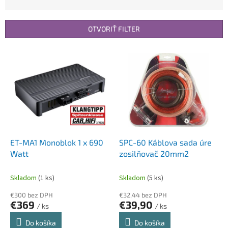
d
e
n
OTVORIŤ FILTER
i
e
V
p
ý
r
p
o
i
d
s
u
p
k
r
t
o
o
d
ET-MA1 Monoblok 1 x 690
SPC-60 Káblova sada úre
v
u
Watt
zosilňovač 20mm2
k
t
Skladom
(1 ks)
Skladom
(5 ks)
o
€300 bez DPH
€32,44 bez DPH
v
€369
€39,90
/ ks
/ ks
Do košíka
Do košíka