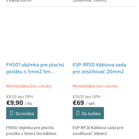
3 kapacitorov
zosilňovač 20mm2
FH501 objímka pre plochú
ESP-RP20 Káblova sada
poistku s 5mm2 5m
pre zosilňovač 20mm2
káblom
Momentálne bez zásoby
Momentálne bez zásoby
€8,05 bez DPH
€56,10 bez DPH
€9,90
€69
/ ks
/ set
Do košíka
Do košíka
FH501 objímka pre plochú
ESP-RP20 Káblova sada pre
poistku s 5mm2 5m káblom
zosilňovač 20mm2