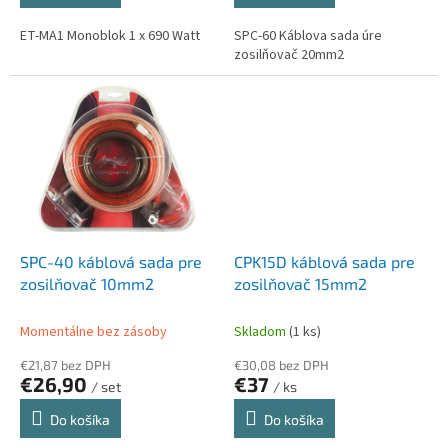
ET-MA1 Monoblok 1 x 690 Watt
SPC-60 Káblova sada úre
zosilňovač 20mm2
SPC-40 káblová sada pre
CPK15D káblová sada pre
zosilňovač 10mm2
zosilňovač 15mm2
Momentálne bez zásoby
Skladom
(1 ks)
€21,87 bez DPH
€30,08 bez DPH
€26,90
€37
/ set
/ ks
Do košíka
Do košíka