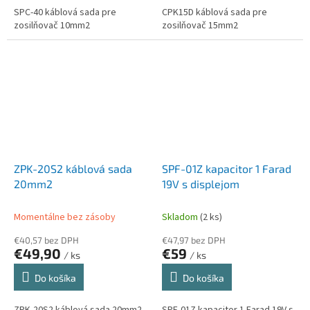
SPC-40 káblová sada pre
CPK15D káblová sada pre
zosilňovač 10mm2
zosilňovač 15mm2
ZPK-20S2 káblová sada
SPF-01Z kapacitor 1 Farad
20mm2
19V s displejom
Momentálne bez zásoby
Skladom
(2 ks)
€40,57 bez DPH
€47,97 bez DPH
€49,90
€59
/ ks
/ ks
Do košíka
Do košíka
ZPK-20S2 káblová sada 20mm2
SPF-01Z kapacitor 1 Farad 19V s