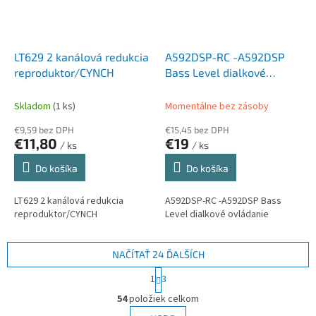
LT629 2 kanálová redukcia
A592DSP-RC -A592DSP
reproduktor/CYNCH
Bass Level dialkové
ovládanie
Skladom
(1 ks)
Momentálne bez zásoby
€9,59 bez DPH
€15,45 bez DPH
€11,80
€19
/ ks
/ ks
Do košíka
Do košíka
LT629 2 kanálová redukcia
A592DSP-RC -A592DSP Bass
reproduktor/CYNCH
Level dialkové ovládanie
NAČÍTAŤ 24 ĎALŠÍCH
S
1
3
t
O
r
54
položiek celkom
v
á