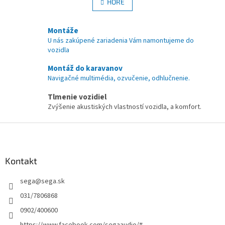
l
HORE
n
á
k
d
o
v
Montáže
a
a
c
U nás zakúpené zariadenia Vám namontujeme do
n
i
vozidla
i
e
e
Montáž do karavanov
p
r
Navigačné multimédia, ozvučenie, odhlučnenie.
v
Tlmenie vozidiel
k
y
Zvýšenie akustiských vlastností vozidla, a komfort.
v
ý
Z
p
á
i
p
s
ä
Kontakt
u
t
sega
@
sega.sk
i
e
031/7806868
0902/400600
https://www.facebook.com/segaaudio/#