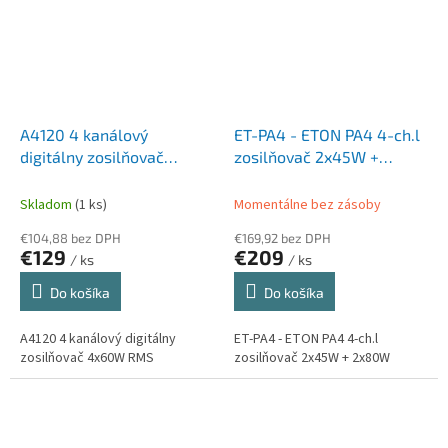
A4120 4 kanálový
ET-PA4 - ETON PA4 4-ch.l
digitálny zosilňovač
zosilňovač 2x45W +
4x60W RMS
2x80W
Skladom
(1 ks)
Momentálne bez zásoby
€104,88 bez DPH
€169,92 bez DPH
€129
€209
/ ks
/ ks
Do košíka
Do košíka
A4120 4 kanálový digitálny
ET-PA4 - ETON PA4 4-ch.l
zosilňovač 4x60W RMS
zosilňovač 2x45W + 2x80W