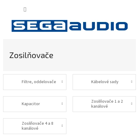
Prejsť
NÁKUP
na
obsah
KOŠÍK
Zosilňovače
Filtre, oddelovače
Kábelové sady
Zosilňovače 1 a 2
Kapacitor
kanálové
Zosilňovače 4 a 8
kanálové