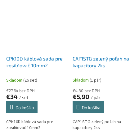
CPK10D káblová sada pre
CAP1STG zelený poťah na
zosilňovač 10mm2
kapacitory 2ks
Skladom
(26 set)
Skladom
(1 pár)
€27,64 bez DPH
€4,80 bez DPH
€34
€5,90
/ set
/ pár
Do košíka
Do košíka
CPK10D káblová sada pre
CAP1STG zelený poťah na
zosilňovač 10mm2
kapacitory 2ks