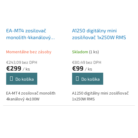
EA-MT4 zosilovač
A1250 digitálny mini
monolith 4kanálový
zosilňovač 1x250W RMS
4x100W
Momentálne bez zásoby
Skladom
(1 ks)
€243,09 bez DPH
€80,49 bez DPH
€299
€99
/ ks
/ ks
Do košíka
Do košíka
EA-MT4 zosilovač monolith
A1250 digitálny mini zosilňovač
4kanálový 4x100W
1x250W RMS