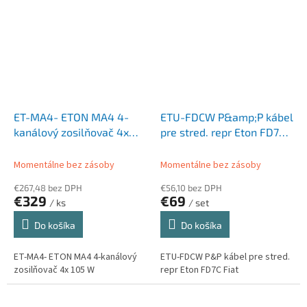
ET-MA4- ETON MA4 4-
ETU-FDCW P&amp;P kábel
kanálový zosilňovač 4x
pre stred. repr Eton FD7C
105 W
Fiat
Momentálne bez zásoby
Momentálne bez zásoby
€267,48 bez DPH
€56,10 bez DPH
€329
€69
/ ks
/ set
Do košíka
Do košíka
ET-MA4- ETON MA4 4-kanálový
ETU-FDCW P&P kábel pre stred.
zosilňovač 4x 105 W
repr Eton FD7C Fiat