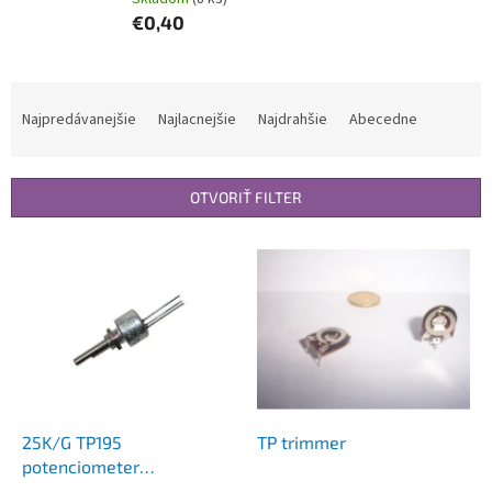
€0,40
R
a
Najpredávanejšie
Najlacnejšie
Najdrahšie
Abecedne
d
e
n
OTVORIŤ FILTER
i
e
V
p
ý
r
p
o
i
d
s
u
p
k
r
t
o
o
d
25K/G TP195
TP trimmer
v
u
potenciometer
k
logaritmický cermentový