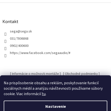
k
Z
y
á
v
p
ý
ä
Kontakt
p
t
i
s
sega
@
sega.sk
i
u
e
031/7806868
0902/400600
https://www.facebook.com/segaaudio/#
[ Informácie o možnosti montáže ]
[ Obchodné podmienky ]
[ Kontakty ]
[ Ochrana osobných údajov GDRP ]
Na prispôsobenie obsahu a reklám, poskytovanie funkcií
sociálnych médií a analýzu návštevnosti používame súbory
cookie. Viac informácií
tu
.
Vytvoril Shoptet
Nastavenie