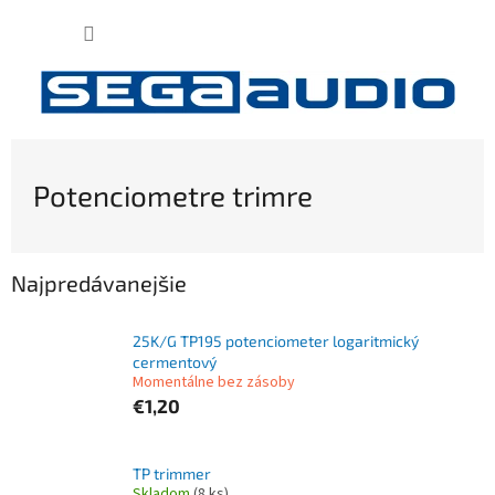
Prejsť
NÁKUP
na
obsah
KOŠÍK
Potenciometre trimre
Najpredávanejšie
25K/G TP195 potenciometer logaritmický
cermentový
Momentálne bez zásoby
€1,20
TP trimmer
Skladom
(8 ks)