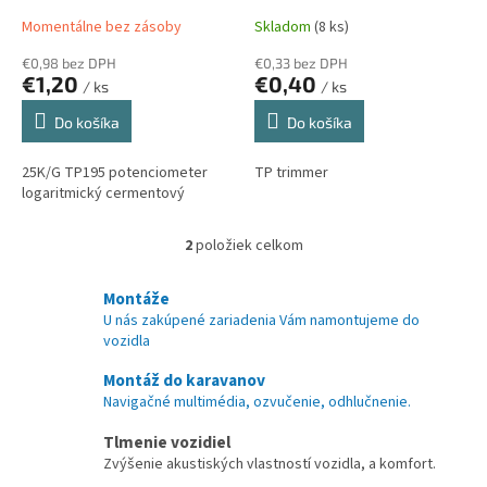
t
Momentálne bez zásoby
Skladom
(8 ks)
o
€0,98 bez DPH
€0,33 bez DPH
v
€1,20
€0,40
/ ks
/ ks
Do košíka
Do košíka
25K/G TP195 potenciometer
TP trimmer
logaritmický cermentový
2
položiek celkom
O
v
l
Montáže
á
U nás zakúpené zariadenia Vám namontujeme do
d
vozidla
a
c
Montáž do karavanov
i
Navigačné multimédia, ozvučenie, odhlučnenie.
e
p
Tlmenie vozidiel
r
Zvýšenie akustiských vlastností vozidla, a komfort.
v