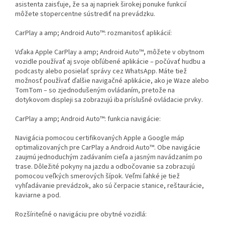
asistenta zaisťuje, že sa aj napriek širokej ponuke funkcií
môžete stopercentne sústrediť na prevádzku.
CarPlay a amp; Android Auto™: rozmanitosť aplikácií:
Vďaka Apple CarPlay a amp; Android Auto™, môžete v obytnom
vozidle používať aj svoje obľúbené aplikácie – počúvať hudbu a
podcasty alebo posielať správy cez WhatsApp. Máte tiež
možnosť používať ďalšie navigačné aplikácie, ako je Waze alebo
TomTom – so zjednodušeným ovládaním, pretože na
dotykovom displeji sa zobrazujú iba príslušné ovládacie prvky.
CarPlay a amp; Android Auto™: funkcia navigácie:
Navigácia pomocou certifikovaných Apple a Google máp
optimalizovaných pre CarPlay a Android Auto™. Obe navigácie
zaujmú jednoduchým zadávaním cieľa a jasným navádzaním po
trase. Dôležité pokyny na jazdu a odbočovanie sa zobrazujú
pomocou veľkých smerových šípok. Veľmi ľahké je tiež
vyhľadávanie prevádzok, ako sú čerpacie stanice, reštaurácie,
kaviarne a pod.
Rozšíriteľné o navigáciu pre obytné vozidlá: