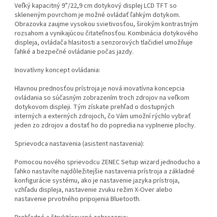
Veľký kapacitný 9”/22,9 cm dotykový displej LCD TFT so
skleneným povrchom je možné ovládať ľahkým dotykom.
Obrazovka zaujme vysokou svietivosťou, širokým kontrastným
rozsahom a vynikajúcou čitateľnosťou. Kombinácia dotykového
displeja, ovládača hlasitosti a senzorových tlačidiel umožňuje
ľahké a bezpečné ovládanie počas jazdy.
Inovatívny koncept ovládania:
Hlavnou prednosťou prístroja je nová inovatívna koncepcia
ovládania so súčasným zobrazením troch zdrojov na veľkom
dotykovom displeji. Tým získate prehľad o dostupných
interných a externých zdrojoch, čo Vám umožní rýchlo vybrať
jeden zo zdrojov a dostať ho do popredia na vyplnenie plochy.
Sprievodca nastavenia (asistent nastavenia):
Pomocou nového sprievodcu ZENEC Setup wizard jednoducho a
ľahko nastavíte najdôležitejšie nastavenia prístroja a základné
konfigurácie systému, ako je nastavenie jazyka prístroja,
vzhľadu displeja, nastavenie zvuku režim X-Over alebo
nastavenie prvotného pripojenia Bluetooth.