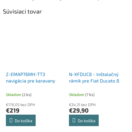
Súvisiaci tovar
Z-EMAP76MH-TT3
N-XFDUC8 - Inštalačný
navigácia pre karavany
rámik pre Fiat Ducato 8
Skladom
(2 ks)
Skladom
(7 ks)
€178,05 bez DPH
€24,31 bez DPH
€219
€29,90
Do košíka
Do košíka