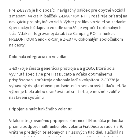
Pre Z-E3776 je k dispozícii navigačný balíček pre obytné vozidlá
s mapami 44 krajín: balíček Z-EMAP76MH-TT3 rozširuje prístroj na
navigáciu pre obytné vozidlá. Výber profilov vozidiel so zadaním
špecifických údajov o vozidle umožňuje výpočet optimálnych
trás. Vďaka integrovanej databáze Camping P.O.I. a funkciu
FREEONTOUR Send-To-Car je Z-E3776 dokonalým spoločníkom
na cesty.
Dokonalá integrácia do vozidla:
Z-E3776 je šiesta generácia prístroja E a gt;GO, ktorá bola
vyvinutá špeciálne pre Fiat Ducato a vďaka optimálnemu
prispôsobeniu prístroja dokonale ladí s kokpitom. Z-E3776 je
vybavený dvojfarebným podsvietením senzorových tlačidiel. Na
výber je biela alebo oranžová farba – farbu je možné zvoliť v
nastavení systému.
Pripojenie multifunkčného volantu:
Vďaka integrovanému pripojeniu zbernice LIN ponúka jednotka
priamu podporu multifunkčného volantu Fiat Ducato radu 8 a 9,
vrátane predných telefónnych a hlasových tlačidiel. Tlačidlá na