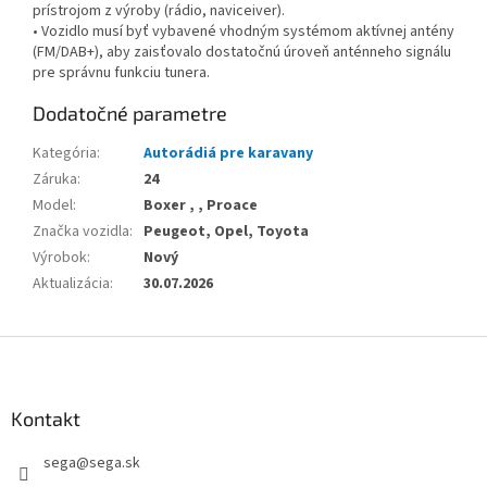
prístrojom z výroby (rádio, naviceiver).
• Vozidlo musí byť vybavené vhodným systémom aktívnej antény
(FM/DAB+), aby zaisťovalo dostatočnú úroveň anténneho signálu
pre správnu funkciu tunera.
Dodatočné parametre
Kategória
:
Autorádiá pre karavany
Záruka
:
24
Model
:
Boxer , , Proace
Značka vozidla
:
Peugeot, Opel, Toyota
Výrobok
:
Nový
Aktualizácia
:
30.07.2026
Z
á
p
ä
Kontakt
t
sega
@
sega.sk
i