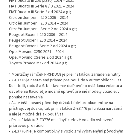
FIAT Ducato III 250 (X290) 2014 – 2021
FIAT Ducato III Serie 8 / 9 2021 – 2024
FIAT Ducato III Serie 2 od 2024 a gt;
Citroën Jumper II 250 2006 – 2014
Citroën Jumper II 250 2014 – 2024
Citroën Jumper II Serie 2 od 2024 a gt;
Peugeot Boxer II 250 2006 – 2014
Peugeot Boxer II 250 2014 – 2024
Peugeot Boxer II Serie 2 od 2024 a gt;
Opel Movano C250 2021 – 2024
Opel Movano CSerie 2 od 2024 a gt;
Toyota Proace Max od 2024 a gt;
* Montážny rámček N-XFDUC8 je pre inštaláciu zariadenia nutný
• Z-E3776 je nastavený priamo pre použitie v automobiloch Fiat
Ducato III, radu 8 a 9. Nastavenie diaľkového ovládania volantu a
osvetlenia tlačidiel je možné upraviť pre iné modely vozidiel v
ponuke nastavenia
• Ak je inštalovaný pôvodný držiak tabletu/dokumentov na
prístrojovej doske, tak pri inštalácii Z-E3776 je funkcia narušená
a nie je možné držiak používať
• Pre inštaláciu Z-E3776 musí byť cieľové vozidlo vybavené
prípravou pre rádio
• Z-E3776 nie je kompatibilný s vozidlami vybavenými pôvodným