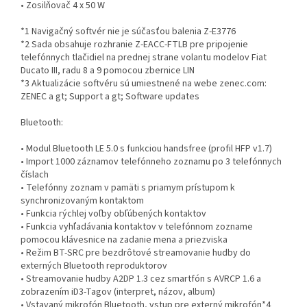
• Zosilňovač 4 x 50 W
*1 Navigačný softvér nie je súčasťou balenia Z-E3776
*2 Sada obsahuje rozhranie Z-EACC-FTLB pre pripojenie
telefónnych tlačidiel na prednej strane volantu modelov Fiat
Ducato III, radu 8 a 9 pomocou zbernice LIN
*3 Aktualizácie softvéru sú umiestnené na webe zenec.com:
ZENEC a gt; Support a gt; Software updates
Bluetooth:
• Modul Bluetooth LE 5.0 s funkciou handsfree (profil HFP v1.7)
• Import 1000 záznamov telefónneho zoznamu po 3 telefónnych
číslach
• Telefónny zoznam v pamäti s priamym prístupom k
synchronizovaným kontaktom
• Funkcia rýchlej voľby obľúbených kontaktov
• Funkcia vyhľadávania kontaktov v telefónnom zozname
pomocou klávesnice na zadanie mena a priezviska
• Režim BT-SRC pre bezdrôtové streamovanie hudby do
externých Bluetooth reproduktorov
• Streamovanie hudby A2DP 1.3 cez smartfón s AVRCP 1.6 a
zobrazením iD3-Tagov (interpret, názov, album)
• Vstavaný mikrofón Bluetooth, vstup pre externý mikrofón*4