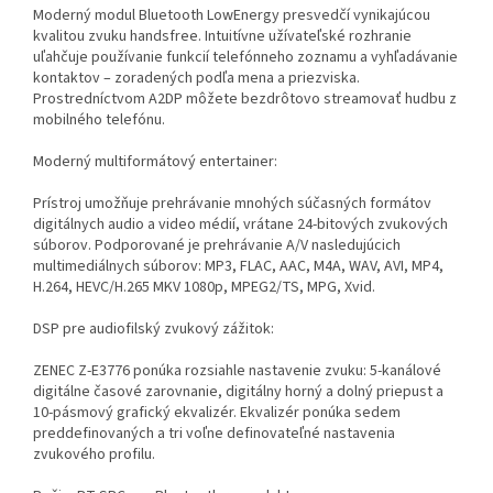
Moderný modul Bluetooth LowEnergy presvedčí vynikajúcou
kvalitou zvuku handsfree. Intuitívne užívateľské rozhranie
uľahčuje používanie funkcií telefónneho zoznamu a vyhľadávanie
kontaktov – zoradených podľa mena a priezviska.
Prostredníctvom A2DP môžete bezdrôtovo streamovať hudbu z
mobilného telefónu.
Moderný multiformátový entertainer:
Prístroj umožňuje prehrávanie mnohých súčasných formátov
digitálnych audio a video médií, vrátane 24-bitových zvukových
súborov. Podporované je prehrávanie A/V nasledujúcich
multimediálnych súborov: MP3, FLAC, AAC, M4A, WAV, AVI, MP4,
H.264, HEVC/H.265 MKV 1080p, MPEG2/TS, MPG, Xvid.
DSP pre audiofilský zvukový zážitok:
ZENEC Z-E3776 ponúka rozsiahle nastavenie zvuku: 5-kanálové
digitálne časové zarovnanie, digitálny horný a dolný priepust a
10-pásmový grafický ekvalizér. Ekvalizér ponúka sedem
preddefinovaných a tri voľne definovateľné nastavenia
zvukového profilu.