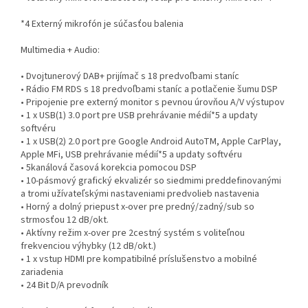
*4 Externý mikrofón je súčasťou balenia
Multimedia + Audio:
• Dvojtunerový DAB+ prijímač s 18 predvoľbami staníc
• Rádio FM RDS s 18 predvoľbami staníc a potlačenie šumu DSP
• Pripojenie pre externý monitor s pevnou úrovňou A/V výstupov
• 1 x USB(1) 3.0 port pre USB prehrávanie médií*5 a updaty
softvéru
• 1 x USB(2) 2.0 port pre Google Android AutoTM, Apple CarPlay,
Apple MFi, USB prehrávanie médií*5 a updaty softvéru
• 5kanálová časová korekcia pomocou DSP
• 10-pásmový grafický ekvalizér so siedmimi preddefinovanými
a tromi užívateľskými nastaveniami predvolieb nastavenia
• Horný a dolný priepust x-over pre predný/zadný/sub so
strmosťou 12 dB/okt.
• Aktívny režim x-over pre 2cestný systém s voliteľnou
frekvenciou výhybky (12 dB/okt.)
• 1 x vstup HDMI pre kompatibilné príslušenstvo a mobilné
zariadenia
• 24 Bit D/A prevodník