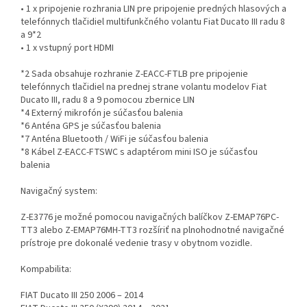
• 1 x pripojenie rozhrania LIN pre pripojenie predných hlasových a
telefónnych tlačidiel multifunkčného volantu Fiat Ducato III radu 8
a 9*2
• 1 x vstupný port HDMI
*2 Sada obsahuje rozhranie Z-EACC-FTLB pre pripojenie
telefónnych tlačidiel na prednej strane volantu modelov Fiat
Ducato III, radu 8 a 9 pomocou zbernice LIN
*4 Externý mikrofón je súčasťou balenia
*6 Anténa GPS je súčasťou balenia
*7 Anténa Bluetooth / WiFi je súčasťou balenia
*8 Kábel Z-EACC-FTSWC s adaptérom mini ISO je súčasťou
balenia
Navigačný system:
Z-E3776 je možné pomocou navigačných balíčkov Z-EMAP76PC-
TT3 alebo Z-EMAP76MH-TT3 rozšíriť na plnohodnotné navigačné
prístroje pre dokonalé vedenie trasy v obytnom vozidle.
Kompabilita:
FIAT Ducato III 250 2006 – 2014