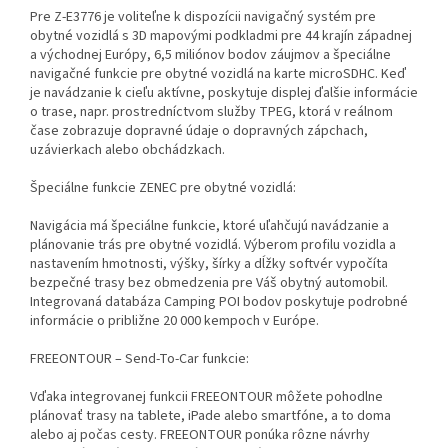
Pre Z-E3776 je voliteľne k dispozícii navigačný systém pre
obytné vozidlá s 3D mapovými podkladmi pre 44 krajín západnej
a východnej Európy, 6,5 miliónov bodov záujmov a špeciálne
navigačné funkcie pre obytné vozidlá na karte microSDHC. Keď
je navádzanie k cieľu aktívne, poskytuje displej ďalšie informácie
o trase, napr. prostredníctvom služby TPEG, ktorá v reálnom
čase zobrazuje dopravné údaje o dopravných zápchach,
uzávierkach alebo obchádzkach.
Špeciálne funkcie ZENEC pre obytné vozidlá:
Navigácia má špeciálne funkcie, ktoré uľahčujú navádzanie a
plánovanie trás pre obytné vozidlá. Výberom profilu vozidla a
nastavením hmotnosti, výšky, šírky a dĺžky softvér vypočíta
bezpečné trasy bez obmedzenia pre Váš obytný automobil.
Integrovaná databáza Camping POI bodov poskytuje podrobné
informácie o približne 20 000 kempoch v Európe.
FREEONTOUR – Send-To-Car funkcie:
Vďaka integrovanej funkcii FREEONTOUR môžete pohodlne
plánovať trasy na tablete, iPade alebo smartfóne, a to doma
alebo aj počas cesty. FREEONTOUR ponúka rôzne návrhy