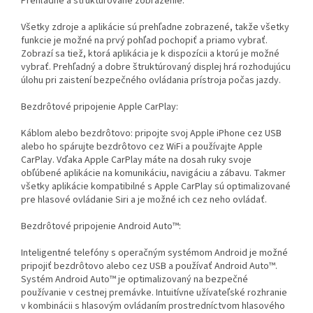
Prehľadné a štruktúrované zobrazenie:
Všetky zdroje a aplikácie sú prehľadne zobrazené, takže všetky
funkcie je možné na prvý pohľad pochopiť a priamo vybrať.
Zobrazí sa tiež, ktorá aplikácia je k dispozícii a ktorú je možné
vybrať. Prehľadný a dobre štruktúrovaný displej hrá rozhodujúcu
úlohu pri zaistení bezpečného ovládania prístroja počas jazdy.
Bezdrôtové pripojenie Apple CarPlay:
Káblom alebo bezdrôtovo: pripojte svoj Apple iPhone cez USB
alebo ho spárujte bezdrôtovo cez WiFi a používajte Apple
CarPlay. Vďaka Apple CarPlay máte na dosah ruky svoje
obľúbené aplikácie na komunikáciu, navigáciu a zábavu. Takmer
všetky aplikácie kompatibilné s Apple CarPlay sú optimalizované
pre hlasové ovládanie Siri a je možné ich cez neho ovládať.
Bezdrôtové pripojenie Android Auto™:
Inteligentné telefóny s operačným systémom Android je možné
pripojiť bezdrôtovo alebo cez USB a používať Android Auto™.
Systém Android Auto™ je optimalizovaný na bezpečné
používanie v cestnej premávke. Intuitívne užívateľské rozhranie
v kombinácii s hlasovým ovládaním prostredníctvom hlasového