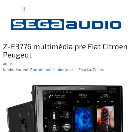
Prejsť
NÁKUP
na
obsah
KOŠÍK
Z-E3776 multimédia pre Fiat Citroen
Peugeot
40135
Priemerné
Neohodnotené
Podrobnosti hodnotenia
Značka:
Zenec
hodnotenie
produktu
je
0,0
z
5
hviezdičiek.