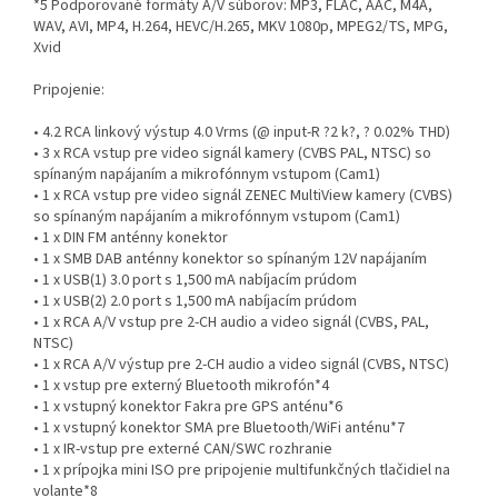
*5 Podporované formáty A/V súborov: MP3, FLAC, AAC, M4A,
WAV, AVI, MP4, H.264, HEVC/H.265, MKV 1080p, MPEG2/TS, MPG,
Xvid
Pripojenie:
• 4.2 RCA linkový výstup 4.0 Vrms (@ input-R ?2 k?, ? 0.02% THD)
• 3 x RCA vstup pre video signál kamery (CVBS PAL, NTSC) so
spínaným napájaním a mikrofónnym vstupom (Cam1)
• 1 x RCA vstup pre video signál ZENEC MultiView kamery (CVBS)
so spínaným napájaním a mikrofónnym vstupom (Cam1)
• 1 x DIN FM anténny konektor
• 1 x SMB DAB anténny konektor so spínaným 12V napájaním
• 1 x USB(1) 3.0 port s 1,500 mA nabíjacím prúdom
• 1 x USB(2) 2.0 port s 1,500 mA nabíjacím prúdom
• 1 x RCA A/V vstup pre 2-CH audio a video signál (CVBS, PAL,
NTSC)
• 1 x RCA A/V výstup pre 2-CH audio a video signál (CVBS, NTSC)
• 1 x vstup pre externý Bluetooth mikrofón*4
• 1 x vstupný konektor Fakra pre GPS anténu*6
• 1 x vstupný konektor SMA pre Bluetooth/WiFi anténu*7
• 1 x IR-vstup pre externé CAN/SWC rozhranie
• 1 x prípojka mini ISO pre pripojenie multifunkčných tlačidiel na
volante*8