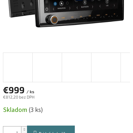
€999
/ ks
€812,20 bez DPH
Jednotková
Skladom
(3 ks)
cena: