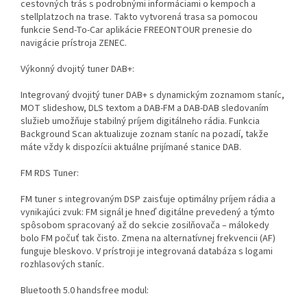
cestovných trás s podrobnými informáciami o kempoch a
stellplatzoch na trase. Takto vytvorená trasa sa pomocou
funkcie Send-To-Car aplikácie FREEONTOUR prenesie do
navigácie prístroja ZENEC.
Výkonný dvojitý tuner DAB+:
Integrovaný dvojitý tuner DAB+ s dynamickým zoznamom staníc,
MOT slideshow, DLS textom a DAB-FM a DAB-DAB sledovaním
služieb umožňuje stabilný príjem digitálneho rádia. Funkcia
Background Scan aktualizuje zoznam staníc na pozadí, takže
máte vždy k dispozícii aktuálne prijímané stanice DAB.
FM RDS Tuner:
FM tuner s integrovaným DSP zaisťuje optimálny príjem rádia a
vynikajúci zvuk: FM signál je hneď digitálne prevedený a týmto
spôsobom spracovaný až do sekcie zosilňovača – málokedy
bolo FM počuť tak čisto. Zmena na alternatívnej frekvencii (AF)
funguje bleskovo. V prístroji je integrovaná databáza s logami
rozhlasových staníc.
Bluetooth 5.0 handsfree modul: