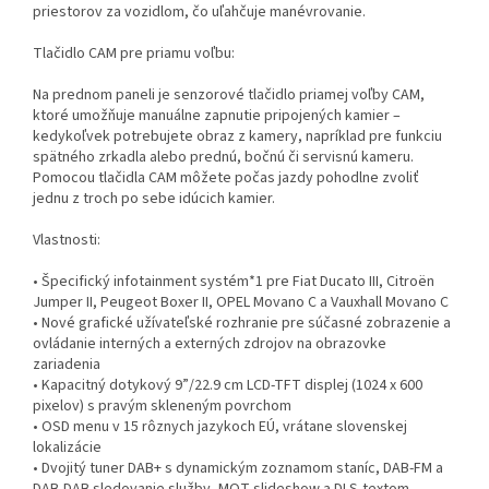
priestorov za vozidlom, čo uľahčuje manévrovanie.
Tlačidlo CAM pre priamu voľbu:
Na prednom paneli je senzorové tlačidlo priamej voľby CAM,
ktoré umožňuje manuálne zapnutie pripojených kamier –
kedykoľvek potrebujete obraz z kamery, napríklad pre funkciu
spätného zrkadla alebo prednú, bočnú či servisnú kameru.
Pomocou tlačidla CAM môžete počas jazdy pohodlne zvoliť
jednu z troch po sebe idúcich kamier.
Vlastnosti:
• Špecifický infotainment systém*1 pre Fiat Ducato III, Citroën
Jumper II, Peugeot Boxer II, OPEL Movano C a Vauxhall Movano C
• Nové grafické užívateľské rozhranie pre súčasné zobrazenie a
ovládanie interných a externých zdrojov na obrazovke
zariadenia
• Kapacitný dotykový 9”/22.9 cm LCD-TFT displej (1024 x 600
pixelov) s pravým skleneným povrchom
• OSD menu v 15 rôznych jazykoch EÚ, vrátane slovenskej
lokalizácie
• Dvojitý tuner DAB+ s dynamickým zoznamom staníc, DAB-FM a
DAB-DAB sledovanie služby, MOT slideshow a DLS-textom