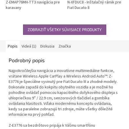
Z-EMAP76MH-TT3 navigácia pre
N-XFDUC8 - Inštalačný rámik pre
karavany
Fiat Ducato 8
ZOBRAZIŤ VŠETKY SÚVISIACE PRODUKTY
Popis
Videá (1)
Diskusia
Značka
Podrobný popis
Najpokročilejšia navigácia a inovatívne multimediálne funkcie,
vrátane Wireless Apple CarPlay a Wireless Android Auto™: Z-
E3776 je špeciálne vyvinutý pre Fiat Ducato III a zhodné modely.
Dokonale zapadá do kokpitu obytného vozidla a je možné ho
pohodlne ovládať pomocou kapacitného dotykového displeja s
uhlopriečkou 9” / 22.9 cm, senzorových tlačidiel a gombíka
ovládania hlasitosti. Vďaka modernému konceptu ovládania,
kedy sa paralelne zobrazujú tri zdroje, máte všetky dôležité
informácie na prvý pohľad.
Z-E3776 sa bezdrôtovo pripája k Vášmu smartfónu