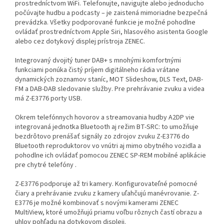
prostredníctvom WiFi. Telefonujte, navigujte alebo jednoducho
počúvajte hudbu a podcasty – je zaistená mimoriadne bezpečná
prevádzka. Všetky podporované funkcie je možné pohodlne
ovládať prostredníctvom Apple Siri, hlasového asistenta Google
alebo cez dotykový displej prístroja ZENEC.
Integrovaný dvojitý tuner DAB+ s mnohými komfortnými
funkciami ponúka čistý príjem digitálneho rádia vrátane
dynamických zoznamov staníc, MOT Slideshow, DLS Text, DAB-
FM a DAB-DAB sledovanie služby. Pre prehrávanie zvuku a videa
má Z-E3776 porty USB.
Okrem telefónnych hovorov a streamovania hudby A2DP vie
integrovaná jednotka Bluetooth aj režim BT-SRC: to umožňuje
bezdrôtovo prenášať signály zo zdrojov zvuku Z-E3776 do
Bluetooth reproduktorov vo vnútri aj mimo obytného vozidla a
pohodlne ich ovládať pomocou ZENEC SP-REM mobilné aplikácie
pre chytré telefóny .
Z-E3776 podporuje až tri kamery. Konfigurovateľné pomocné
čiary a prehrávanie zvuku z kamery uľahčujú manévrovanie. Z-
E3776 je možné kombinovať s novými kamerami ZENEC
MultiView, ktoré umožňujú priamu voľbu rôznych častí obrazu a
uhlov pohľadu na dotykovom displeji.