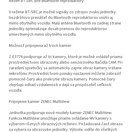
Režim BT-SRC pre Bluetooth reproduktory:
V režime BT-SRC je možné signály zo zdrojov zvuku jednotky
bezdrôtovo prenášať do Bluetooth reproduktorov vnútri aj
mimo obytného vozidla. Malá anténa Bluetooth na zadnej strane
jednotky optimalizuje dosah prenosu do reproduktorov
umiestnených mimo obytného vozidla.
Možnosť pripojenia až troch kamier:
Z-E3776 podporuje až tri kamery, ktoré je možné ovládať priamo
prostredníctvom obrazovky alebo senzorového tlačidla CAM. Pri
zaradení spiatočky sa automaticky zapne obraz kamery vrátane
mikrofónu. Prostredníctvom ponuky nastavení môžete zobraziť
pomocné čiary ako prekrytie obrazu kamery. Pomocné čiary
zlepšujú odhad vzdialenosti a dajú sa prispôsobiť veľkosti
vozidla.
Pripojenie kamier ZENEC MultiView:
Jednotka podporuje nové modely kamier ZENEC MultiView.
Funkcia MultiView umožňuje priame ovládanie MV kamery s
výberom rôznych obrazových režimov. Požadovaná časť obrazu
sa vyberá na obrazovke jednotky. Výhoda: vidíte do všetkých