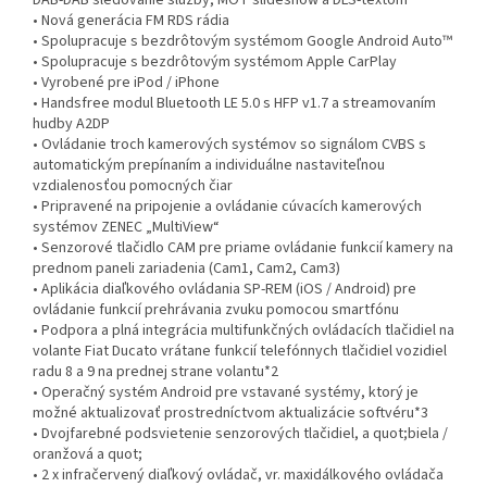
• Nová generácia FM RDS rádia
• Spolupracuje s bezdrôtovým systémom Google Android Auto™
• Spolupracuje s bezdrôtovým systémom Apple CarPlay
• Vyrobené pre iPod / iPhone
• Handsfree modul Bluetooth LE 5.0 s HFP v1.7 a streamovaním
hudby A2DP
• Ovládanie troch kamerových systémov so signálom CVBS s
automatickým prepínaním a individuálne nastaviteľnou
vzdialenosťou pomocných čiar
• Pripravené na pripojenie a ovládanie cúvacích kamerových
systémov ZENEC „MultiView“
• Senzorové tlačidlo CAM pre priame ovládanie funkcií kamery na
prednom paneli zariadenia (Cam1, Cam2, Cam3)
• Aplikácia diaľkového ovládania SP-REM (iOS / Android) pre
ovládanie funkcií prehrávania zvuku pomocou smartfónu
• Podpora a plná integrácia multifunkčných ovládacích tlačidiel na
volante Fiat Ducato vrátane funkcií telefónnych tlačidiel vozidiel
radu 8 a 9 na prednej strane volantu*2
• Operačný systém Android pre vstavané systémy, ktorý je
možné aktualizovať prostredníctvom aktualizácie softvéru*3
• Dvojfarebné podsvietenie senzorových tlačidiel, a quot;biela /
oranžová a quot;
• 2 x infračervený diaľkový ovládač, vr. maxidálkového ovládača