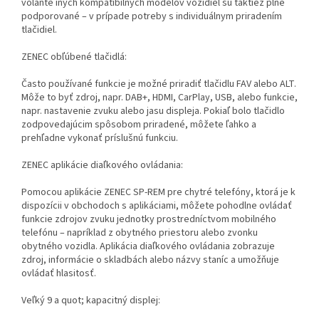
volante iných kompatibilných modelov vozidiel sú taktiež plne
podporované – v prípade potreby s individuálnym priradením
tlačidiel.
ZENEC obľúbené tlačidlá:
Často používané funkcie je možné priradiť tlačidlu FAV alebo ALT.
Môže to byť zdroj, napr. DAB+, HDMI, CarPlay, USB, alebo funkcie,
napr. nastavenie zvuku alebo jasu displeja. Pokiaľ bolo tlačidlo
zodpovedajúcim spôsobom priradené, môžete ľahko a
prehľadne vykonať príslušnú funkciu.
ZENEC aplikácie diaľkového ovládania:
Pomocou aplikácie ZENEC SP-REM pre chytré telefóny, ktorá je k
dispozícii v obchodoch s aplikáciami, môžete pohodlne ovládať
funkcie zdrojov zvuku jednotky prostredníctvom mobilného
telefónu – napríklad z obytného priestoru alebo zvonku
obytného vozidla. Aplikácia diaľkového ovládania zobrazuje
zdroj, informácie o skladbách alebo názvy staníc a umožňuje
ovládať hlasitosť.
Veľký 9 a quot; kapacitný displej: