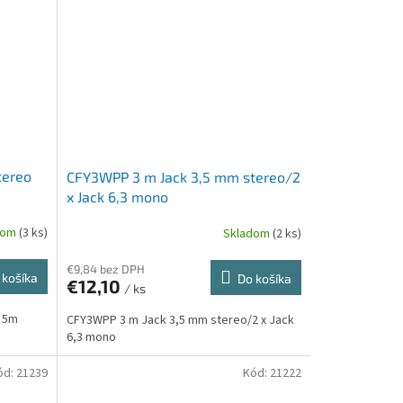
tereo
CFY3WPP 3 m Jack 3,5 mm stereo/2
x Jack 6,3 mono
dom
(3 ks)
Skladom
(2 ks)
€9,84 bez DPH
 košíka
Do košíka
€12,10
/ ks
o 5m
CFY3WPP 3 m Jack 3,5 mm stereo/2 x Jack
6,3 mono
ód:
21239
Kód:
21222