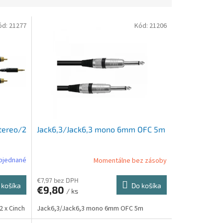
ód:
21277
Kód:
21206
tereo/2
Jack6,3/Jack6,3 mono 6mm OFC 5m
bjednané
Momentálne bez zásoby
€7,97 bez DPH
 košíka
Do košíka
€9,80
/ ks
 x Cinch
Jack6,3/Jack6,3 mono 6mm OFC 5m