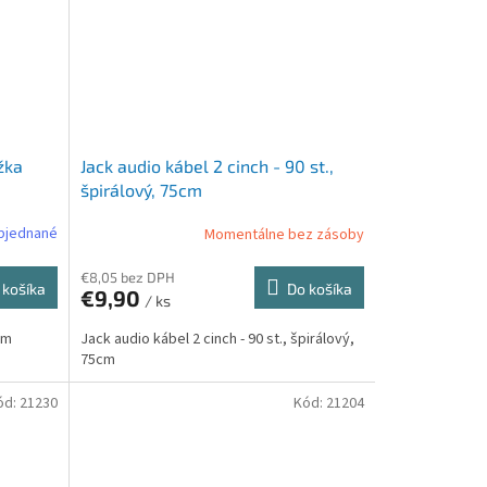
žka
Jack audio kábel 2 cinch - 90 st.,
špirálový, 75cm
bjednané
Momentálne bez zásoby
€8,05 bez DPH
 košíka
Do košíka
€9,90
/ ks
5m
Jack audio kábel 2 cinch - 90 st., špirálový,
75cm
ód:
21230
Kód:
21204