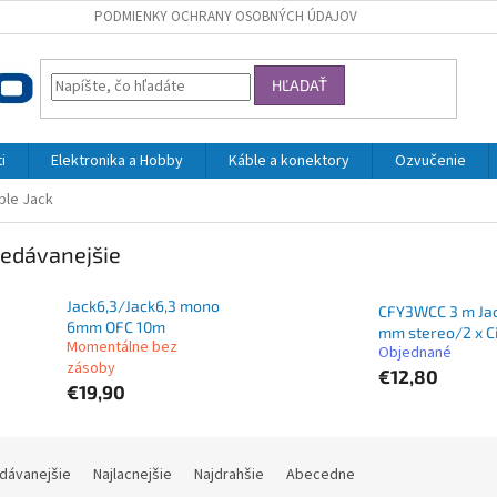
PODMIENKY OCHRANY OSOBNÝCH ÚDAJOV
HĽADAŤ
i
Elektronika a Hobby
Káble a konektory
Ozvučenie
ble Jack
edávanejšie
Jack6,3/Jack6,3 mono
CFY3WCC 3 m Jac
6mm OFC 10m
mm stereo/2 x C
Momentálne bez
Objednané
zásoby
€12,80
€19,90
dávanejšie
Najlacnejšie
Najdrahšie
Abecedne