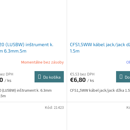
0 (LU5BW) inštrument k.
CFS1,5WW kábel jack/jack d
m 6.3mm.5m
1.5m
Momentálne bez zásoby
O
bez DPH
€5,53 bez DPH
Do košíka
Do
10
€6,80
/ ks
/ ks
 (LU5BW) inštrument k. 6.3mm
CFS1,5WW kábel jack/jack džka 1.
.5m
Kód:
21423
K