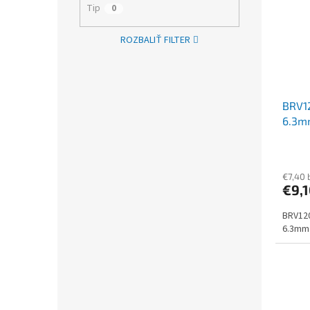
Tip
0
ROZBALIŤ FILTER
BRV12
6.3m
€7,40 
€9,
BRV120
6.3mm