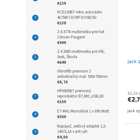
€139
RCD120BT retro autorádio
4x75W CD/MP3/USB/SD
€138
Z-E3776 multimédia pre Fiat
Citroen Peugeot
€999
Z-E2065 multimedia pre VW,
Seat, Škoda
jack 
€649
Vibrofiltr premium 2
antivibračný mat. 500x700mm
€8,70
HPA605BT prenosný
€2,24 
reproduktor BT,MIC,USB,SD
€2,
€159
jack s
ET-MA1 Monoblok 1 x 690 Watt
€369
Napájač, sieťový adaptér 1,5-
14V/0,1A s ant.vyh
€4,50