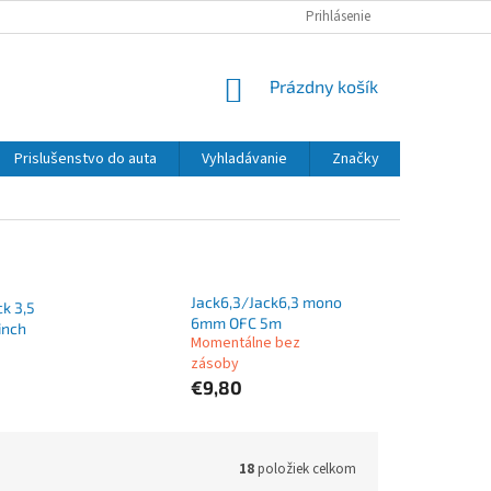
Prihlásenie
NÁKUPNÝ
Prázdny košík
KOŠÍK
Prislušenstvo do auta
Vyhladávanie
Značky
Jack6,3/Jack6,3 mono
k 3,5
6mm OFC 5m
inch
Momentálne bez
zásoby
€9,80
18
položiek celkom