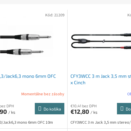
Kód:
21209
K
6,3/Jack6,3 mono 6mm OFC
CFY3WCC 3 m Jack 3,5 mm s
x Cinch
Momentálne bez zásoby
O
 bez DPH
€10,41 bez DPH
Do košíka
Do
,90
€12,80
/ ks
/ ks
,3/Jack6,3 mono 6mm OFC 10m
CFY3WCC 3 m Jack 3,5 mm stereo/2