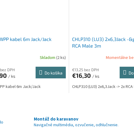
WPP kabel 6m Jack/Jack
CHLP310 (LU3) 2x6,3Jack -&g
RCA Male 3m
Skladom
(2 ks)
Momentálne be
 bez DPH
€13,25 bez DPH
Do košíka
Do
,90
€16,30
/ ks
/ ks
PP kabel 6m Jack/Jack
CHLP310 (LU3) 2x6,3Jack -> 2x RCA
O
v
l
á
Montáž do karavanov
do
d
Navigačné multimédia, ozvučenie, odhlučnenie.
a