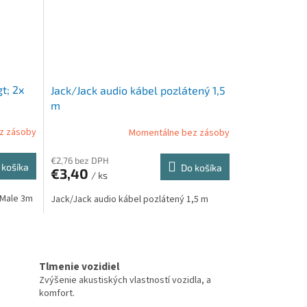
t; 2x
Jack/Jack audio kábel pozlátený 1,5
m
z zásoby
Momentálne bez zásoby
€2,76 bez DPH
 košíka
Do košíka
€3,40
/ ks
 Male 3m
Jack/Jack audio kábel pozlátený 1,5 m
Tlmenie vozidiel
Zvýšenie akustiských vlastností vozidla, a
komfort.