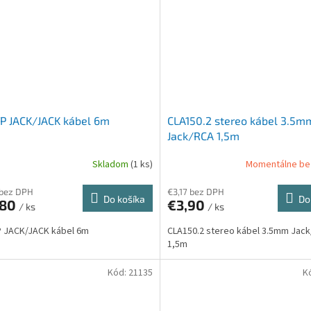
P JACK/JACK kábel 6m
CLA150.2 stereo kábel 3.5m
Jack/RCA 1,5m
Skladom
(1 ks)
Momentálne be
 bez DPH
€3,17 bez DPH
Do košíka
Do
,80
€3,90
/ ks
/ ks
P JACK/JACK kábel 6m
CLA150.2 stereo kábel 3.5mm Jac
1,5m
Kód:
21135
K