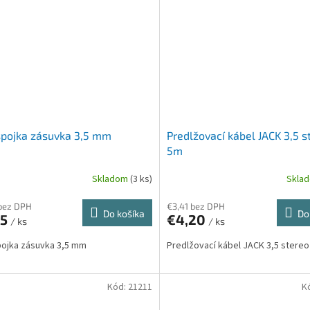
spojka zásuvka 3,5 mm
Predlžovací kábel JACK 3,5 s
5m
Skladom
(3 ks)
Skla
bez DPH
€3,41 bez DPH
Do košíka
Do
75
€4,20
/ ks
/ ks
pojka zásuvka 3,5 mm
Predlžovací kábel JACK 3,5 stere
Kód:
21211
K