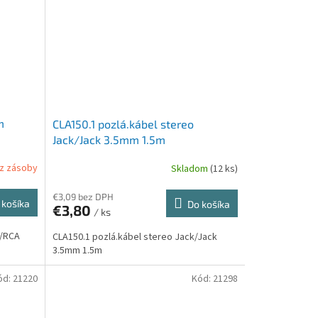
m
CLA150.1 pozlá.kábel stereo
Jack/Jack 3.5mm 1.5m
z zásoby
Skladom
(12 ks)
€3,09 bez DPH
 košíka
Do košíka
€3,80
/ ks
k/RCA
CLA150.1 pozlá.kábel stereo Jack/Jack
3.5mm 1.5m
ód:
21220
Kód:
21298