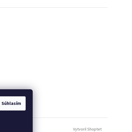
ých údajov GDRP ]
Súhlasím
Vytvoril Shoptet