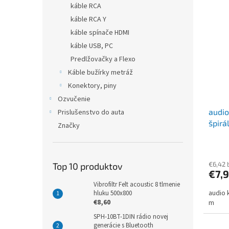
káble RCA
káble RCA Y
káble spínače HDMI
káble USB, PC
Predlžovačky a Flexo
Káble bužírky metráž
Konektory, piny
Ozvučenie
audio
Prislušenstvo do auta
špirá
Značky
€6,42 
Top 10 produktov
€7,
Vibrofiltr Felt acoustic 8 tlmenie
audio k
hluku 500x800
€8,60
m
SPH-10BT-1DIN rádio novej
generácie s Bluetooth