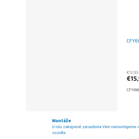
CFY6
€12,93
€15
CFY6W
Montáže
U nás zakúpené zariadenia Vám namontujeme 
vozidla