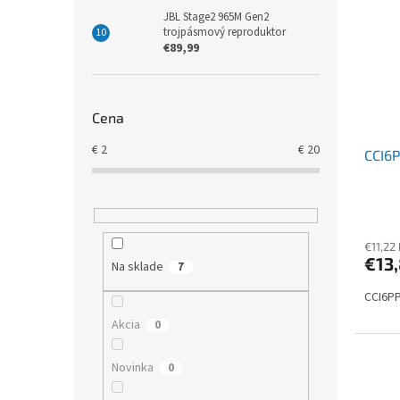
JBL Stage2 965M Gen2
trojpásmový reproduktor
€89,99
Cena
€
2
€
20
CCI6P
€11,22
€13
Na sklade
7
CCI6P
Akcia
0
Novinka
0