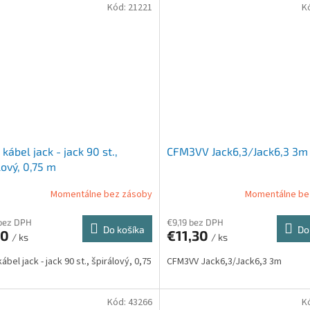
Kód:
21221
K
 kábel jack - jack 90 st.,
CFM3VV Jack6,3/Jack6,3 3m
lový, 0,75 m
Momentálne bez zásoby
Momentálne be
bez DPH
€9,19 bez DPH
Do košíka
Do
90
€11,30
/ ks
/ ks
ábel jack - jack 90 st., špirálový, 0,75
CFM3VV Jack6,3/Jack6,3 3m
Kód:
43266
K