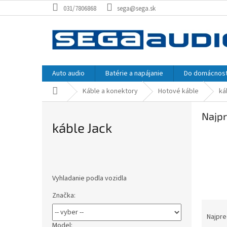
Prejsť
031/7806868
sega@sega.sk
na
obsah
Auto audio
Batérie a napájanie
Do domácnost
Domov
Káble a konektory
Hotové káble
ká
Najpr
káble Jack
B
o
Vyhladanie podla vozidla
č
n
Značka:
ý
R
p
a
Najpre
a
Model: