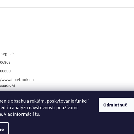
c
i
e
p
r
v
k
y
v
ý
@
sega.sk
p
806868
i
s
400600
u
//www.facebook.co
aaudio/#
enie obsahu a reklám, poskytovanie funkcií
ožnosti montáže ]
[ Obchodné podmienky ]
[ Kontakty ]
[ Ochrana osobn
Odmietnuť
édií a analýzu návštevnosti používame
e. Viac informácií
tu
.
ie
aviť nastavenie cookies