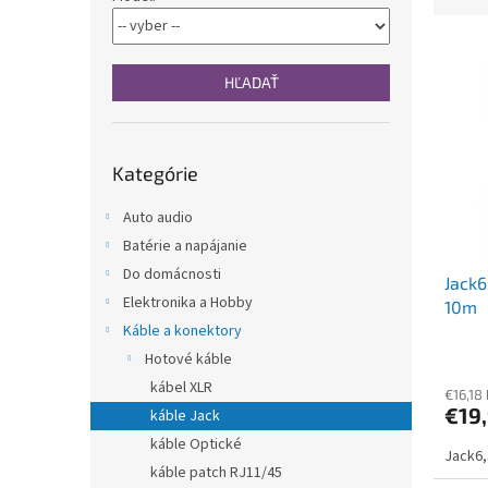
d
n
e
e
V
n
l
ý
i
HĽADAŤ
p
e
i
p
s
r
Preskočiť
p
o
Kategórie
kategórie
r
d
o
u
Auto audio
d
k
Batérie a napájanie
u
t
Do domácnosti
Jack
k
o
Elektronika a Hobby
10m
t
v
Káble a konektory
o
v
Hotové káble
kábel XLR
€16,18
€19
káble Jack
káble Optické
Jack6
káble patch RJ11/45