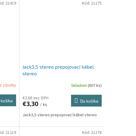
ód:
21419
Kód:
21275
Jack3,5 stereo prepojovací kábel
stereo
z zásoby
Skladom
(607 ks)
€2,68 bez DPH
 košíka
Do košíka
€3,30
/ ks
Jack3,5 stereo prepojovací kábel stereo
ód:
21219
Kód:
21278