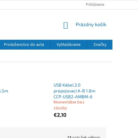
Prihlásenie
NÁKUPNÝ
Prázdny košík
KOŠÍK
Prislušenstvo do auta
Vyhladávanie
Značky
USB Kábel 2.0
4,5m
prepojovací A-B 1.8m
CCP-USB2-AMBM-6
Momentálne bez
zásoby
€2,10
13
položiek celkom