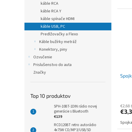
káble RCA
káble RCA Y
káble spínače HDMI
káble USB, PC
Predlžovačky a Flexo
Káble bužírky metráž
Konektory, piny
Ozvučenie
Prislušenstvo do auta
Značky
Spoj
Top 10 produktov
€2,68 
SPH-10BT-1DIN rádio novej
€3,
generácie s Bluetooth
€139
Spojka
RCD120BT retro autorádio
4x75W CD/MP3/USB/SD