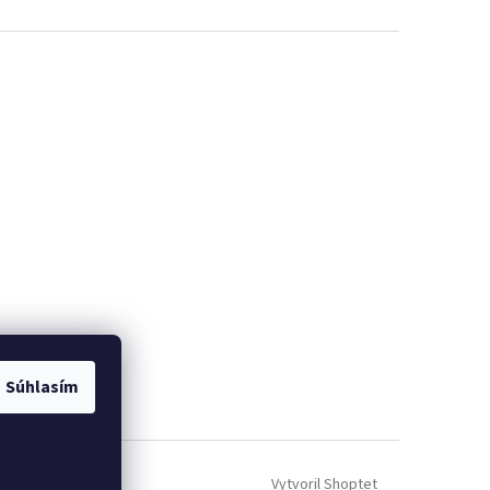
Súhlasím
ých údajov GDRP ]
Vytvoril Shoptet