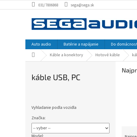
Prejsť
031/7806868
sega@sega.sk
na
obsah
Auto audio
Batérie a napájanie
Do domácnost
Domov
Káble a konektory
Hotové káble
ká
Najpr
káble USB, PC
B
o
Vyhladanie podla vozidla
č
n
Značka:
ý
R
p
a
a
Model:
Najpre