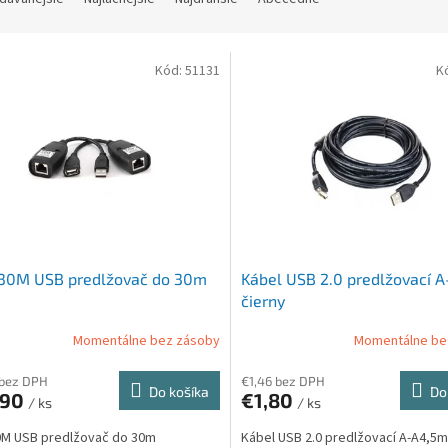
Kód:
51131
K
30M USB predlžovač do 30m
Kábel USB 2.0 predlžovací 
čierny
Momentálne bez zásoby
Momentálne be
 bez DPH
€1,46 bez DPH
Do košíka
Do
,90
€1,80
/ ks
/ ks
0M USB predlžovač do 30m
Kábel USB 2.0 predlžovací A-A4,5m