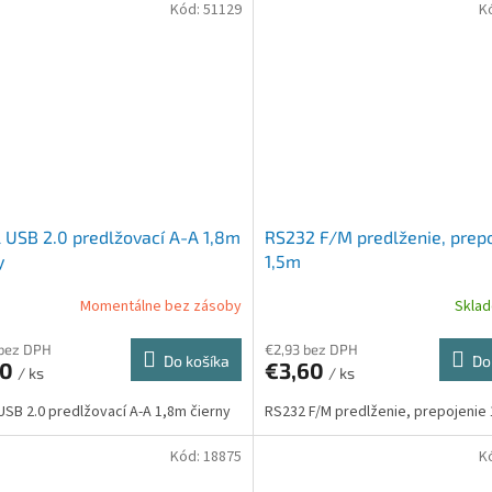
Kód:
51129
K
 USB 2.0 predlžovací A-A 1,8m
RS232 F/M predlženie, prep
y
1,5m
Momentálne bez zásoby
Skla
 bez DPH
€2,93 bez DPH
Do košíka
Do
20
€3,60
/ ks
/ ks
USB 2.0 predlžovací A-A 1,8m čierny
RS232 F/M predlženie, prepojenie
Kód:
18875
K