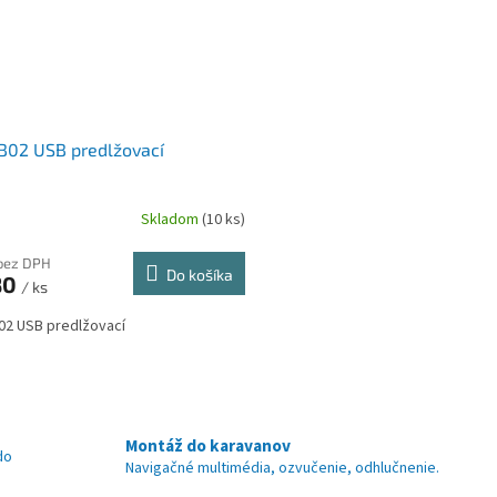
B02 USB predlžovací
Skladom
(10 ks)
bez DPH
Do košíka
80
/ ks
2 USB predlžovací
O
v
l
á
Montáž do karavanov
do
d
Navigačné multimédia, ozvučenie, odhlučnenie.
a