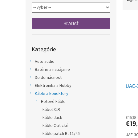
d
n
e
e
V
n
l
HĽADAŤ
ý
i
p
e
i
p
Preskočiť
s
r
Kategórie
kategórie
p
o
r
d
Auto audio
o
u
Batérie a napájanie
d
k
Do domácnosti
u
t
Elektronika a Hobby
UAE-
k
o
t
v
Káble a konektory
o
Hotové káble
v
kábel XLR
káble Jack
€16,18
€19
káble Optické
káble patch RJ11/45
UAE-3