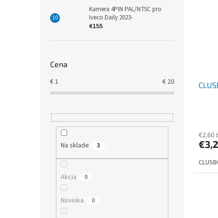
Kamera 4PIN PAL/NTSC pro
Iveco Daily 2023-
€155
Cena
€
1
€
20
CLUSB
€2,60 
€3,
Na sklade
3
CLUSB0
Akcia
0
Novinka
0