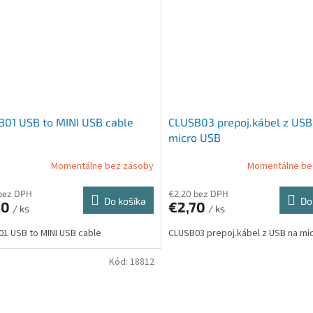
01 USB to MINI USB cable
CLUSB03 prepoj.kábel z USB
micro USB
Momentálne bez zásoby
Momentálne be
bez DPH
€2,20 bez DPH
Do košíka
Do
20
€2,70
/ ks
/ ks
1 USB to MINI USB cable
CLUSB03 prepoj.kábel z USB na mi
Kód:
18812