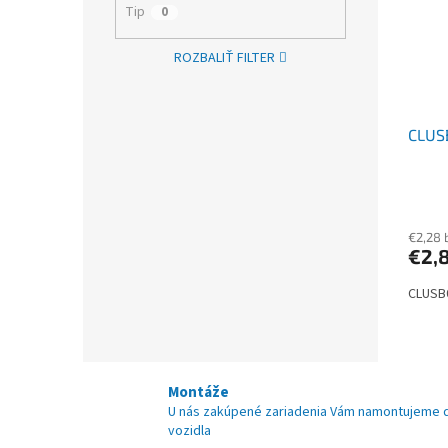
Tip
0
ROZBALIŤ FILTER
CLUS
€2,28 
€2,
CLUSB0
Montáže
U nás zakúpené zariadenia Vám namontujeme 
vozidla