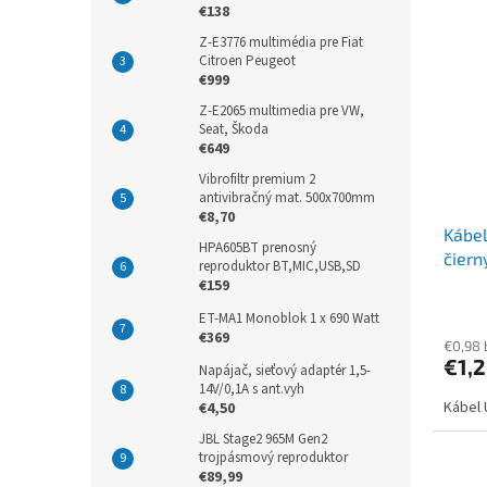
€138
Z-E3776 multimédia pre Fiat
Citroen Peugeot
€999
Z-E2065 multimedia pre VW,
Seat, Škoda
€649
Vibrofiltr premium 2
antivibračný mat. 500x700mm
€8,70
Kábel
HPA605BT prenosný
čiern
reproduktor BT,MIC,USB,SD
€159
ET-MA1 Monoblok 1 x 690 Watt
€369
€0,98
€1,
Napájač, sieťový adaptér 1,5-
14V/0,1A s ant.vyh
Kábel 
€4,50
JBL Stage2 965M Gen2
trojpásmový reproduktor
€89,99