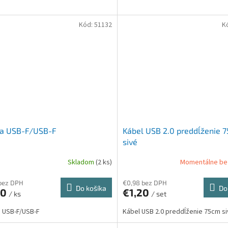
Kód:
51132
K
ka USB-F/USB-F
Kábel USB 2.0 preddĺženie 
sivé
Skladom
(2 ks)
Momentálne be
bez DPH
€0,98 bez DPH
Do košíka
Do
30
€1,20
/ ks
/ set
 USB-F/USB-F
Kábel USB 2.0 preddĺženie 75cm s