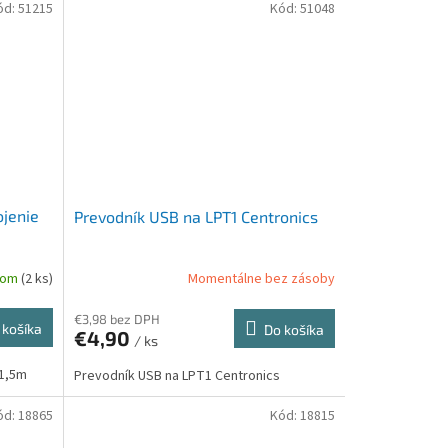
ód:
51215
Kód:
51048
ojenie
Prevodník USB na LPT1 Centronics
dom
(2 ks)
Momentálne bez zásoby
€3,98 bez DPH
 košíka
Do košíka
€4,90
/ ks
 1,5m
Prevodník USB na LPT1 Centronics
ód:
18865
Kód:
18815