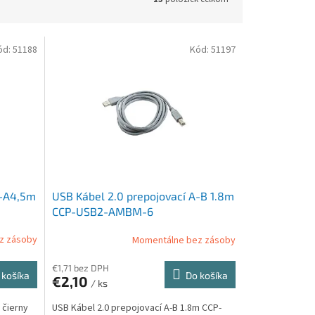
ód:
51188
Kód:
51197
A-A4,5m
USB Kábel 2.0 prepojovací A-B 1.8m
CCP-USB2-AMBM-6
z zásoby
Momentálne bez zásoby
€1,71 bez DPH
 košíka
Do košíka
€2,10
/ ks
 čierny
USB Kábel 2.0 prepojovací A-B 1.8m CCP-