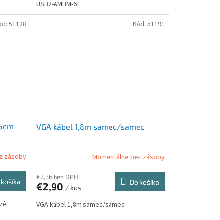
USB2-AMBM-6
ód:
51128
Kód:
51191
75cm
VGA kábel 1,8m samec/samec
z zásoby
Momentálne bez zásoby
€2,36 bez DPH
 košíka
Do košíka
€2,90
/ kus
ivé
VGA kábel 1,8m samec/samec