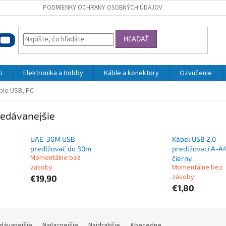
PODMIENKY OCHRANY OSOBNÝCH ÚDAJOV
HĽADAŤ
i
Elektronika a Hobby
Káble a konektory
Ozvučenie
ble USB, PC
edávanejšie
UAE-30M USB
Kábel USB 2.0
predlžovač do 30m
predlžovací A-A
Momentálne bez
čierny
zásoby
Momentálne bez
zásoby
€19,90
€1,80
dávanejšie
Najlacnejšie
Najdrahšie
Abecedne