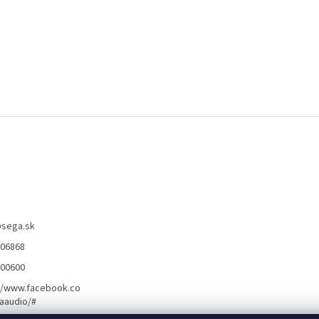
@
sega.sk
806868
400600
//www.facebook.co
aaudio/#