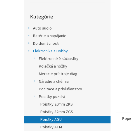
Preskočiť
Kategórie
kategórie
Auto audio
Batérie a napájanie
Do domácnosti
Elektronika a Hobby
Elektronické súčiastky
Kolečká a nôžky
Meracie prístroje diag
Náradie a chémia
Pocitace a príslušenstvo
Poistky puzdrá
Poistky 20mm ZKS
Poistky 32mm ZGS
Popi
Poistky AGU
Poistky ATM