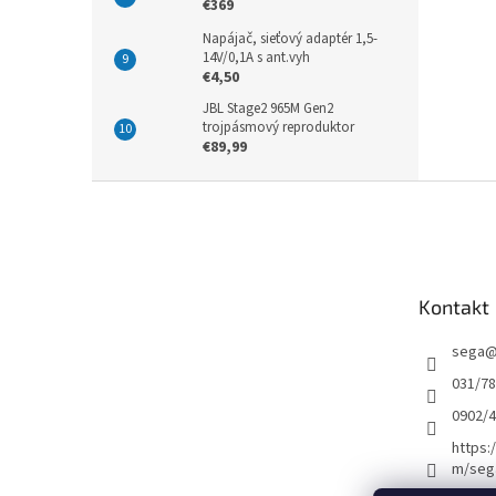
€369
Napájač, sieťový adaptér 1,5-
14V/0,1A s ant.vyh
€4,50
JBL Stage2 965M Gen2
trojpásmový reproduktor
€89,99
Z
á
p
ä
t
Kontakt
i
e
sega
031/7
0902/
https:
m/seg