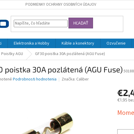
PODMIENKY OCHRANY OSOBNÝCH ÚDAJOV
HĽADAŤ
i
Elektronika a Hobby
Káble a konektory
Ozvučenie
Poistky AGU
GF30 poistka 30A pozlátená (AGU Fuse)
 poistka 30A pozlátená (AGU Fuse)
50188
né
notené
Podrobnosti hodnotenia
Značka:
Caliber
nie
€2,
u
€1,95 be
Jednotk
Momen
cena:
iek.