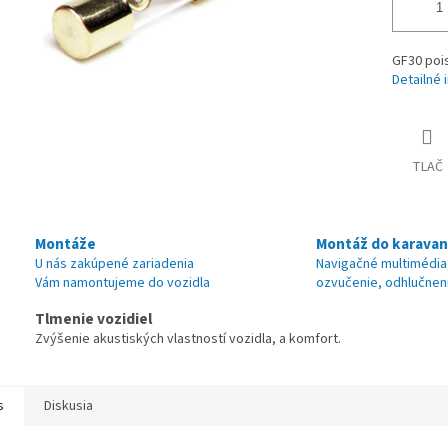
GF30 poi
Detailné 
TLAČ
Montáže
Montáž do karava
U nás zakúpené zariadenia
Navigačné multimédia
Vám namontujeme do vozidla
ozvučenie, odhlučnen
Tlmenie vozidiel
Zvýšenie akustiských vlastností vozidla, a komfort.
s
Diskusia