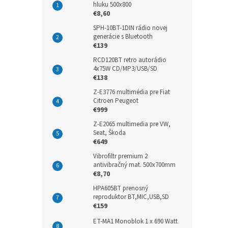
hluku 500x800
€8,60
SPH-10BT-1DIN rádio novej
generácie s Bluetooth
€139
RCD120BT retro autorádio
4x75W CD/MP3/USB/SD
€138
Z-E3776 multimédia pre Fiat
Citroen Peugeot
€999
Z-E2065 multimedia pre VW,
Seat, Škoda
€649
Vibrofiltr premium 2
antivibračný mat. 500x700mm
€8,70
HPA605BT prenosný
reproduktor BT,MIC,USB,SD
€159
ET-MA1 Monoblok 1 x 690 Watt