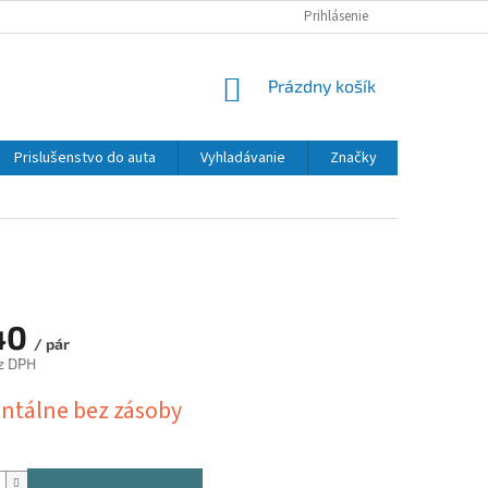
Prihlásenie
NÁKUPNÝ
Prázdny košík
KOŠÍK
Prislušenstvo do auta
Vyhladávanie
Značky
40
/ pár
z DPH
ová
tálne bez zásoby