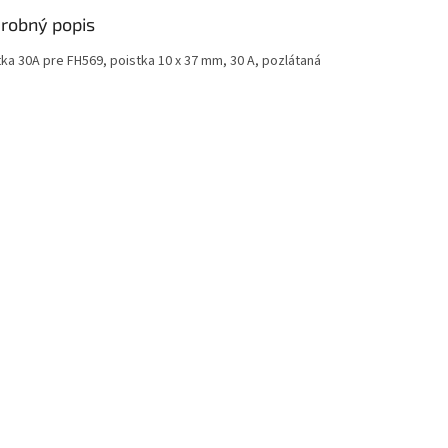
robný popis
tka 30A pre FH569, poistka 10 x 37 mm, 30 A, pozlátaná