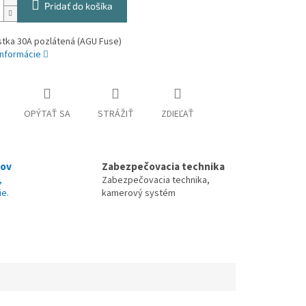
Pridať do košíka
stka 30A pozlátená (AGU Fuse)
informácie
OPÝTAŤ SA
STRÁŽIŤ
ZDIEĽAŤ
nov
Zabezpečovacia technika
,
Zabezpečovacia technika,
ie.
kamerový systém