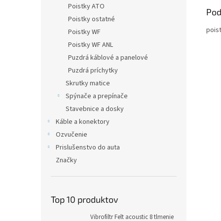
Poistky ATO
Pod
Poistky ostatné
pois
Poistky WF
Poistky WF ANL
Puzdrá káblové a panelové
Puzdrá príchytky
Skrutky matice
Spýnače a prepínače
Stavebnice a dosky
Káble a konektory
Ozvučenie
Prislušenstvo do auta
Značky
Top 10 produktov
Vibrofiltr Felt acoustic 8 tlmenie