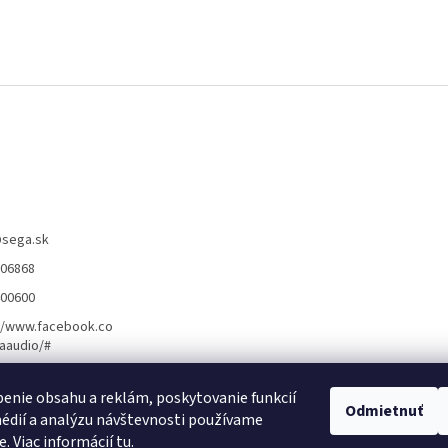
@
sega.sk
806868
400600
//www.facebook.co
aaudio/#
enie obsahu a reklám, poskytovanie funkcií
ožnosti montáže ]
[ Obchodné podmienky ]
[ Kontakty ]
Odmietnuť
[ Ochrana osobn
édií a analýzu návštevnosti používame
e. Viac informácií
tu
.