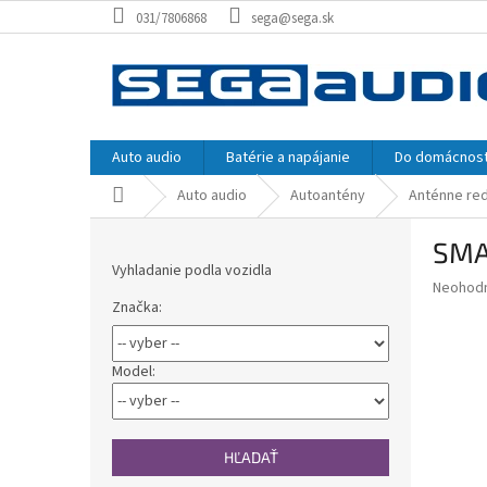
Prejsť
031/7806868
sega@sega.sk
na
obsah
Auto audio
Batérie a napájanie
Do domácnost
Domov
Auto audio
Autoantény
Anténne re
B
SMA
o
Vyhladanie podla vozidla
č
Priemer
Neohod
n
Značka:
hodnote
ý
produkt
p
je
0,0
a
Model:
z
n
5
e
hviezdič
l
HĽADAŤ