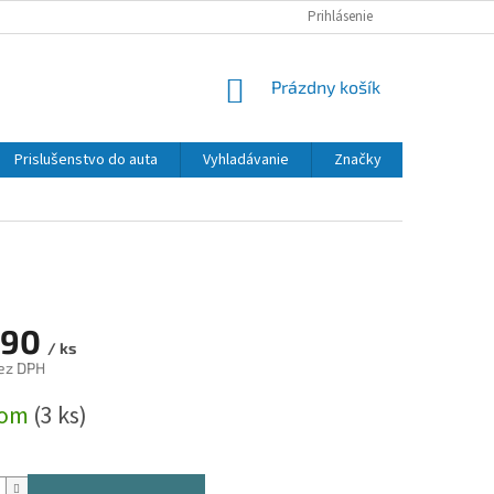
Prihlásenie
NÁKUPNÝ
Prázdny košík
KOŠÍK
Prislušenstvo do auta
Vyhladávanie
Značky
,90
/ ks
ez DPH
ová
dom
(3 ks)