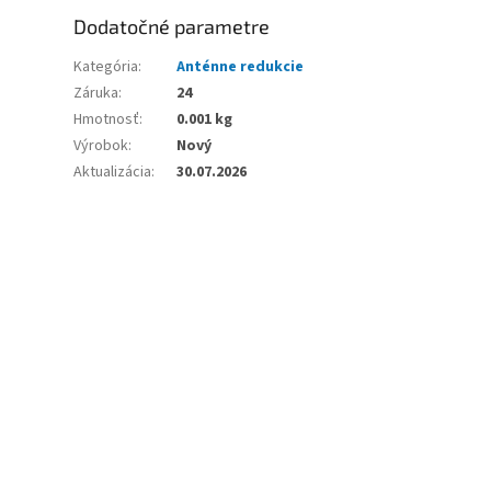
Dodatočné parametre
Kategória
:
Anténne redukcie
Záruka
:
24
Hmotnosť
:
0.001 kg
Výrobok
:
Nový
Aktualizácia
:
30.07.2026