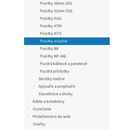
Poistky 20mm ZKS
Poistky 32mm ZGS
Poistky AGU
Poistky ATM
Poistky ATO
Poistky ostatné
Poistky WF
Poistky WF ANL
Puzdrá káblové a panelové
Puzdrá príchytky
Skrutky matice
Spýnače a prepínače
Stavebnice a dosky
Káble a konektory
Ozvučenie
Prislušenstvo do auta
Značky