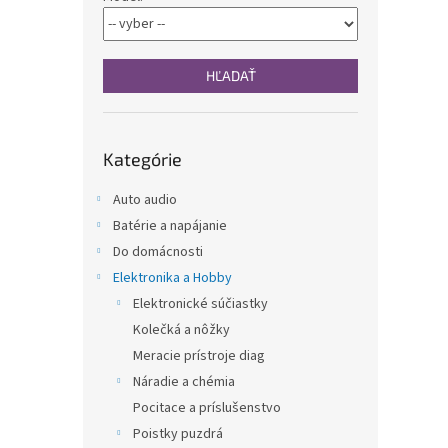
n
e
l
HĽADAŤ
Preskočiť
Kategórie
kategórie
Auto audio
Batérie a napájanie
Do domácnosti
Elektronika a Hobby
Elektronické súčiastky
Kolečká a nôžky
Meracie prístroje diag
Náradie a chémia
Pocitace a príslušenstvo
Poistky puzdrá