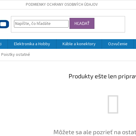
PODMIENKY OCHRANY OSOBNÝCH ÚDAJOV
HĽADAŤ
i
Elektronika a Hobby
Káble a konektory
Ozvučenie
Poistky ostatné
Produkty ešte len pripr
Môžete sa ale pozrieť na osta