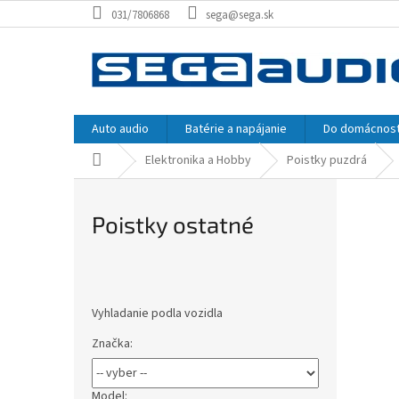
Prejsť
031/7806868
sega@sega.sk
na
obsah
Auto audio
Batérie a napájanie
Do domácnost
Domov
Elektronika a Hobby
Poistky puzdrá
Poistky ostatné
B
o
Vyhladanie podla vozidla
č
n
Značka:
ý
p
a
Model: