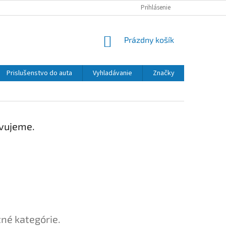
Prihlásenie
NÁKUPNÝ
Prázdny košík
KOŠÍK
Prislušenstvo do auta
Vyhladávanie
Značky
avujeme.
tné kategórie.