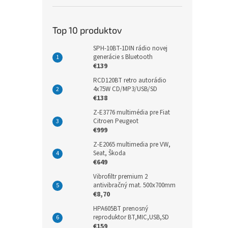
Top 10 produktov
SPH-10BT-1DIN rádio novej
generácie s Bluetooth
€139
RCD120BT retro autorádio
4x75W CD/MP3/USB/SD
€138
Z-E3776 multimédia pre Fiat
Citroen Peugeot
€999
Z-E2065 multimedia pre VW,
Seat, Škoda
€649
Vibrofiltr premium 2
antivibračný mat. 500x700mm
€8,70
HPA605BT prenosný
reproduktor BT,MIC,USB,SD
€159