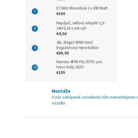
ET-MA1 Monoblok 1 x 690 Watt
€369
Napájač, sieťový adaptér 1,5-
14V/0,1A s ant.vyh
€4,50
JBL Stage2 965M Gen2
trojpásmový reproduktor
€89,99
Kamera 4PIN PAL/NTSC pro
Iveco Daily 2023-
€155
Montáže
U nás zakúpené zariadenia Vám namontujeme 
vozidla
Z
á
p