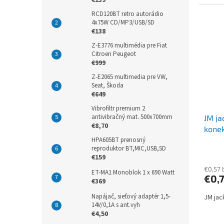
RCD120BT retro autorádio
4x75W CD/MP3/USB/SD
€138
Z-E3776 multimédia pre Fiat
Citroen Peugeot
€999
Z-E2065 multimedia pre VW,
Seat, Škoda
€649
Vibrofiltr premium 2
antivibračný mat. 500x700mm
JM ja
€8,70
kone
HPA605BT prenosný
reproduktor BT,MIC,USB,SD
€159
€0,57 
ET-MA1 Monoblok 1 x 690 Watt
€0,
€369
Napájač, sieťový adaptér 1,5-
JM jac
14V/0,1A s ant.vyh
€4,50