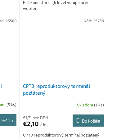
HL4 konektor high level vstupu pree
woofer
ód:
25589
Kód:
25758
l
CPT3 reproduktorový termínál
pozlátený
dom
(5 ks)
Skladom
(1 ks)
€1,71 bez DPH
 košíka
Do košíka
€2,10
/ ks
CPT3 reproduktorový termínál pozlátený