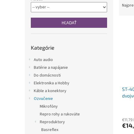
a
n
Najpre
d
e
e
l
HĽADAŤ
V
n
ý
i
p
e
Preskočiť
i
p
Kategórie
kategórie
s
r
p
o
Auto audio
r
d
Batérie a napájanie
o
u
Do domácnosti
d
k
u
Elektronika a Hobby
t
ST-4
k
o
Káble a konektory
dvojv
t
v
Ozvučenie
o
Mikrofóny
v
Repro rohy a rukoväte
€11,79
Reproduktory
€14
Basreflex