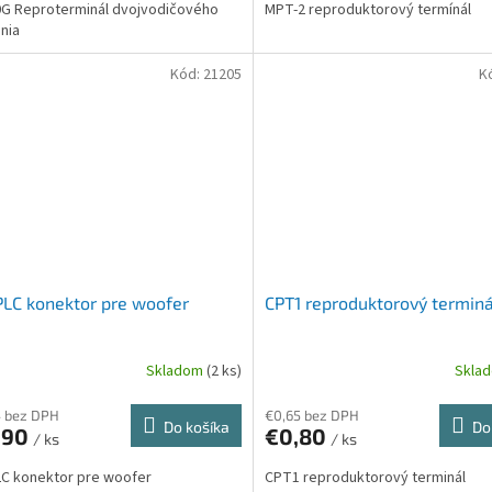
G Reproterminál dvojvodičového
MPT-2 reproduktorový termínál
nia
Kód:
21205
K
LC konektor pre woofer
CPT1 reproduktorový terminá
Skladom
(2 ks)
Skla
4 bez DPH
€0,65 bez DPH
Do košíka
Do
,90
€0,80
/ ks
/ ks
C konektor pre woofer
CPT1 reproduktorový terminál