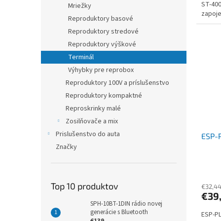
ST-400
Mriežky
zapoje
Reproduktory basové
Reproduktory stredové
Reproduktory výškové
Terminál
Výhybky pre reprobox
Reproduktory 100V a príslušenstvo
Reproduktory kompaktné
Reproskrinky malé
Zosilňovače a mix
Prislušenstvo do auta
ESP-P
Značky
Top 10 produktov
€32,4
€39
SPH-10BT-1DIN rádio novej
generácie s Bluetooth
ESP-PL
€139