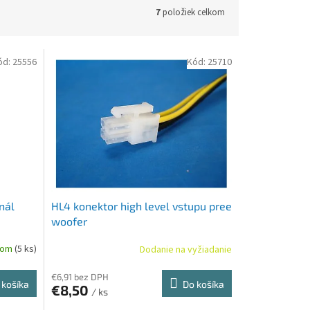
7
položiek celkom
ód:
25556
Kód:
25710
nál
HL4 konektor high level vstupu pree
woofer
dom
(5 ks)
Dodanie na vyžiadanie
€6,91 bez DPH
 košíka
Do košíka
€8,50
/ ks