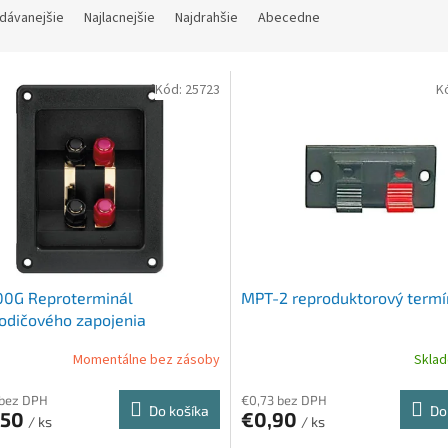
dávanejšie
Najlacnejšie
Najdrahšie
Abecedne
Kód:
25723
K
00G Reproterminál
MPT-2 reproduktorový termí
odičového zapojenia
Momentálne bez zásoby
Skla
 bez DPH
€0,73 bez DPH
Do košíka
Do
,50
€0,90
/ ks
/ ks