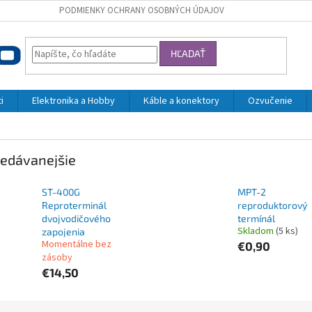
PODMIENKY OCHRANY OSOBNÝCH ÚDAJOV
HĽADAŤ
i
Elektronika a Hobby
Káble a konektory
Ozvučenie
edávanejšie
ST-400G
MPT-2
Reproterminál
reproduktorový
dvojvodičového
termínál
Skladom
(5 ks)
zapojenia
Momentálne bez
€0,90
zásoby
€14,50