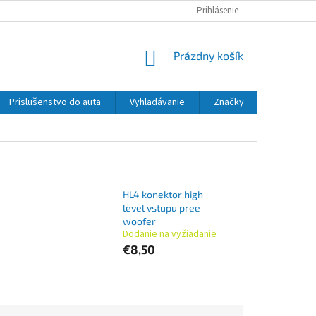
Prihlásenie
NÁKUPNÝ
Prázdny košík
KOŠÍK
Prislušenstvo do auta
Vyhladávanie
Značky
HL4 konektor high
level vstupu pree
woofer
Dodanie na vyžiadanie
€8,50