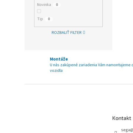
Novinka
0
Tip
0
ROZBALIŤ FILTER
Montáže
U nás zakúpené zariadenia Vám namontujeme 
vozidla
Z
á
p
ä
t
Kontakt
i
e
sega