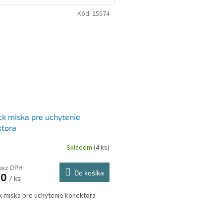
Kód:
25574
ck miska pre uchytenie
ktora
Skladom
(4 ks)
bez DPH
Do košíka
70
/ ks
k miska pre uchytenie konektora
O