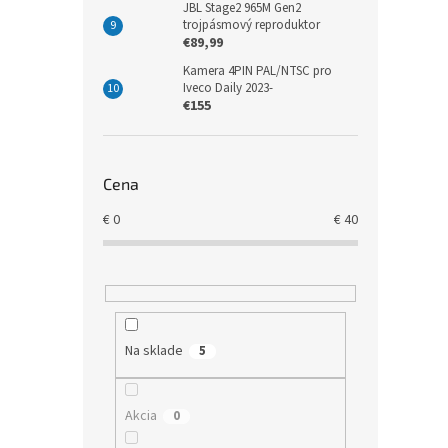
JBL Stage2 965M Gen2
trojpásmový reproduktor
€89,99
Kamera 4PIN PAL/NTSC pro
Iveco Daily 2023-
€155
Cena
€
0
€
40
Na sklade
5
Akcia
0