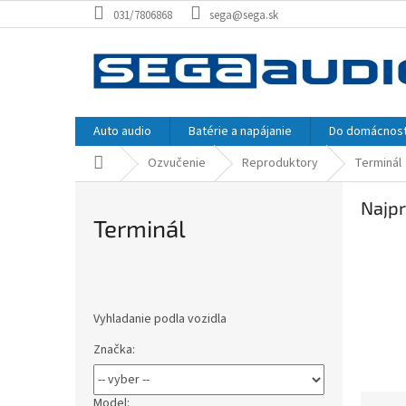
Prejsť
031/7806868
sega@sega.sk
na
obsah
Auto audio
Batérie a napájanie
Do domácnost
Domov
Ozvučenie
Reproduktory
Terminál
Najpr
Terminál
B
o
Vyhladanie podla vozidla
č
n
Značka:
ý
p
R
a
Model: