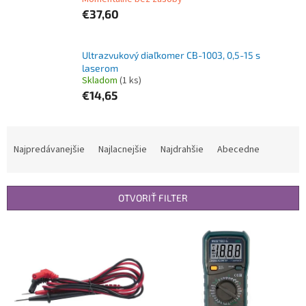
€37,60
Ultrazvukový diaľkomer CB-1003, 0,5-15 s
laserom
Skladom
(1 ks)
€14,65
R
a
Najpredávanejšie
Najlacnejšie
Najdrahšie
Abecedne
d
e
n
OTVORIŤ FILTER
i
e
V
p
ý
r
p
o
i
d
s
u
p