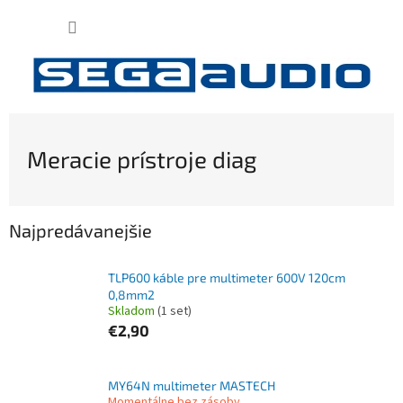
Prejsť
NÁKUP
na
obsah
KOŠÍK
Meracie prístroje diag
Najpredávanejšie
TLP600 káble pre multimeter 600V 120cm
0,8mm2
Skladom
(1 set)
€2,90
MY64N multimeter MASTECH
Momentálne bez zásoby