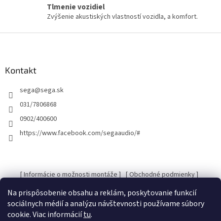
p
Tlmenie vozidiel
r
Zvýšenie akustiských vlastností vozidla, a komfort.
v
k
Z
y
á
v
p
ý
ä
Kontakt
p
t
i
s
sega
@
sega.sk
i
u
e
031/7806868
0902/400600
https://www.facebook.com/segaaudio/#
[ Informácie o možnosti montáže ]
[ Obchodné podmienky ]
[ Kontakty ]
[ Ochrana osobných údajov GDRP ]
Na prispôsobenie obsahu a reklám, poskytovanie funkcií
sociálnych médií a analýzu návštevnosti používame súbory
cookie. Viac informácií
tu
.