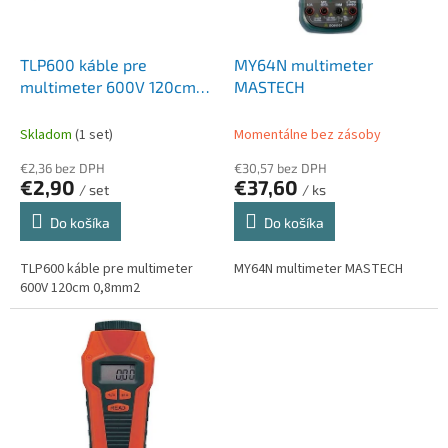
k
r
t
o
o
d
TLP600 káble pre
MY64N multimeter
v
u
multimeter 600V 120cm
MASTECH
k
0,8mm2
t
Skladom
(1 set)
Momentálne bez zásoby
o
€2,36 bez DPH
€30,57 bez DPH
v
€2,90
€37,60
/ set
/ ks
Do košíka
Do košíka
TLP600 káble pre multimeter
MY64N multimeter MASTECH
600V 120cm 0,8mm2