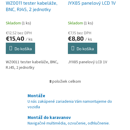
WZ0011 tester kabeláže,
JYX85 panelový LCD 1V
BNC, RJ45, 2 jednotky
Skladom
(1 ks)
Skladom
(1 ks)
€12,52 bez DPH
€7,15 bez DPH
€15,40
€8,80
/ ks
/ ks
Do košíka
Do košíka
WZ0011 tester kabeláže, BNC,
JYX85 panelový LCD 1V
RJ45, 2 jednotky
8
položiek celkom
O
v
l
Montáže
á
U nás zakúpené zariadenia Vám namontujeme do
d
vozidla
a
c
Montáž do karavanov
i
Navigačné multimédia, ozvučenie, odhlučnenie.
e