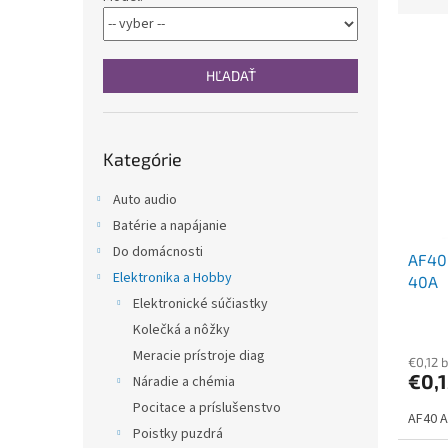
d
n
e
e
V
n
l
ý
i
HĽADAŤ
p
e
i
p
s
r
Preskočiť
p
o
Kategórie
kategórie
r
d
o
u
Auto audio
d
k
Batérie a napájanie
u
t
Do domácnosti
AF40 
k
o
Elektronika a Hobby
40A
t
v
Elektronické súčiastky
o
v
Kolečká a nôžky
Meracie prístroje diag
€0,12 
€0,
Náradie a chémia
Pocitace a príslušenstvo
AF40 A
Poistky puzdrá