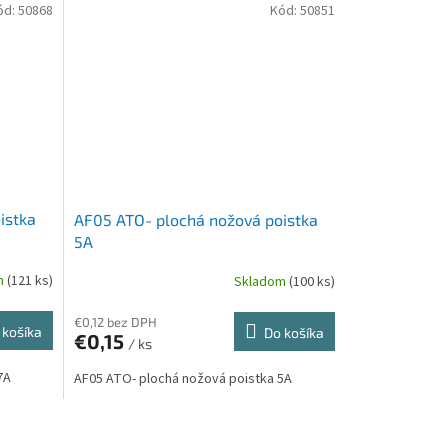
ód:
50868
Kód:
50851
istka
AF05 ATO- plochá nožová poistka
5A
m
(121 ks)
Skladom
(100 ks)
€0,12 bez DPH
 košíka
Do košíka
€0,15
/ ks
7A
AF05 ATO- plochá nožová poistka 5A