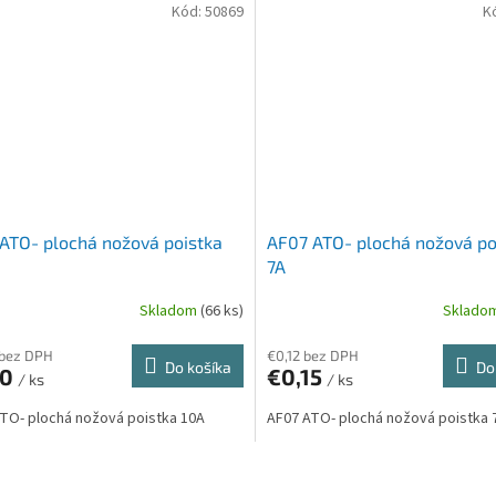
Kód:
50869
K
ATO- plochá nožová poistka
AF07 ATO- plochá nožová po
7A
Skladom
(66 ks)
Sklado
 bez DPH
€0,12 bez DPH
Do košíka
Do
10
€0,15
/ ks
/ ks
TO- plochá nožová poistka 10A
AF07 ATO- plochá nožová poistka 
O
v