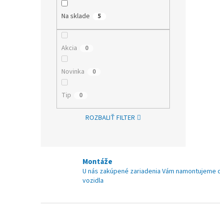
Na sklade
5
Akcia
0
Novinka
0
Tip
0
ROZBALIŤ FILTER
Montáže
U nás zakúpené zariadenia Vám namontujeme 
vozidla
Z
á