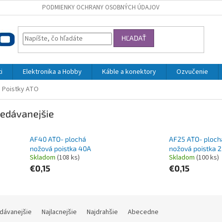
PODMIENKY OCHRANY OSOBNÝCH ÚDAJOV
HĽADAŤ
i
Elektronika a Hobby
Káble a konektory
Ozvučenie
Poistky ATO
edávanejšie
AF40 ATO- plochá
AF25 ATO- ploch
nožová poistka 40A
nožová poistka 
Skladom
(108 ks)
Skladom
(100 ks)
€0,15
€0,15
dávanejšie
Najlacnejšie
Najdrahšie
Abecedne