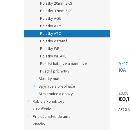
Poistky 20mm ZKS
Poistky 32mm ZGS
Poistky AGU
Poistky ATM
Poistky ATO
Poistky ostatné
Poistky WF
Poistky WF ANL
AF10 
Puzdrá káblové a panelové
10A
Puzdrá príchytky
Skrutky matice
Spýnače a prepínače
€0,08
Stavebnice a dosky
€0,
Káble a konektory
Ozvučenie
AF10 A
Prislušenstvo do auta
Značky