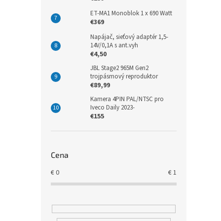
ET-MA1 Monoblok 1 x 690 Watt
€369
Napájač, sieťový adaptér 1,5-
14V/0,1A s ant.vyh
€4,50
JBL Stage2 965M Gen2
trojpásmový reproduktor
€89,99
Kamera 4PIN PAL/NTSC pro
Iveco Daily 2023-
€155
Cena
€
0
€
1