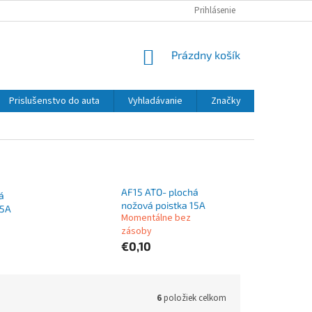
Prihlásenie
NÁKUPNÝ
Prázdny košík
KOŠÍK
Prislušenstvo do auta
Vyhladávanie
Značky
AF15 ATO- plochá
á
nožová poistka 15A
25A
Momentálne bez
zásoby
€0,10
6
položiek celkom