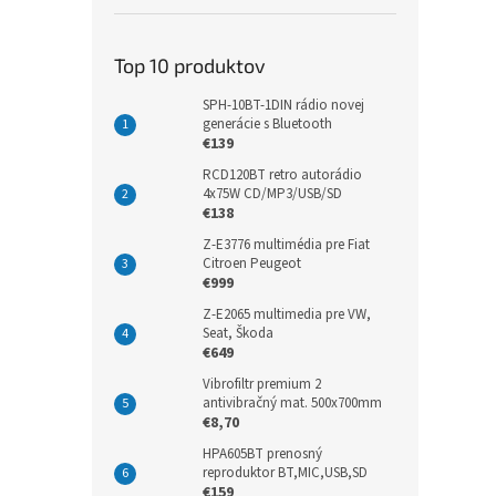
Top 10 produktov
SPH-10BT-1DIN rádio novej
generácie s Bluetooth
€139
RCD120BT retro autorádio
4x75W CD/MP3/USB/SD
€138
Z-E3776 multimédia pre Fiat
Citroen Peugeot
€999
Z-E2065 multimedia pre VW,
Seat, Škoda
€649
Vibrofiltr premium 2
antivibračný mat. 500x700mm
€8,70
HPA605BT prenosný
reproduktor BT,MIC,USB,SD
€159