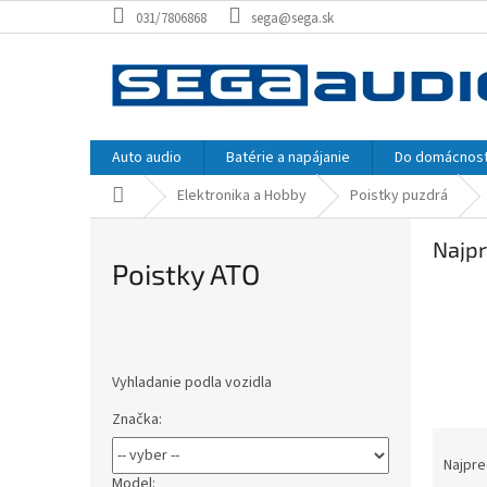
Prejsť
031/7806868
sega@sega.sk
na
obsah
Auto audio
Batérie a napájanie
Do domácnost
Domov
Elektronika a Hobby
Poistky puzdrá
Najpr
Poistky ATO
B
o
Vyhladanie podla vozidla
č
n
Značka:
ý
R
p
a
Najpre
a
Model: