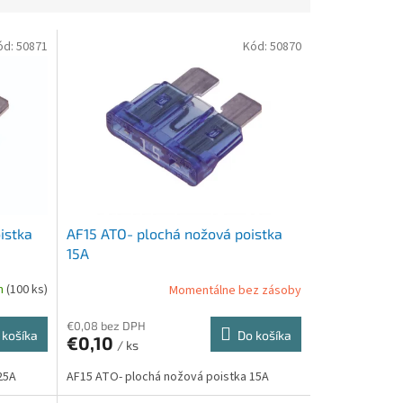
ód:
50871
Kód:
50870
istka
AF15 ATO- plochá nožová poistka
15A
m
(100 ks)
Momentálne bez zásoby
€0,08 bez DPH
 košíka
Do košíka
€0,10
/ ks
25A
AF15 ATO- plochá nožová poistka 15A