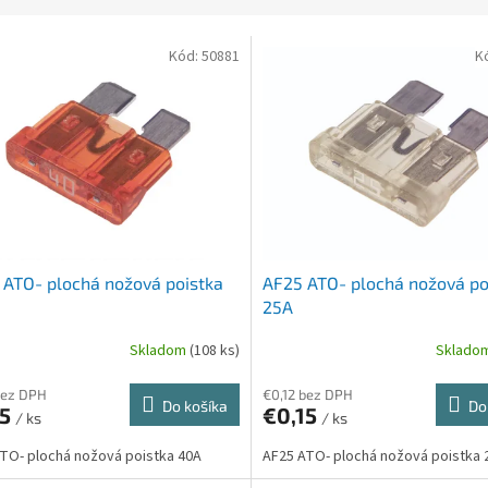
Kód:
50881
K
ATO- plochá nožová poistka
AF25 ATO- plochá nožová po
25A
Skladom
(108 ks)
Sklado
bez DPH
€0,12 bez DPH
Do košíka
Do
15
€0,15
/ ks
/ ks
TO- plochá nožová poistka 40A
AF25 ATO- plochá nožová poistka 