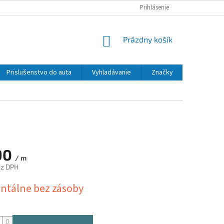
Prihlásenie
NÁKUPNÝ
Prázdny košík
KOŠÍK
Prislušenstvo do auta
Vyhladávanie
Značky
90
/ m
ez DPH
ová
tálne bez zásoby