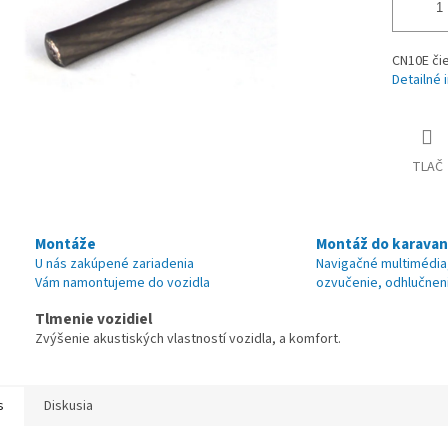
CN10E či
Detailné 
TLAČ
Montáže
Montáž do karava
U nás zakúpené zariadenia
Navigačné multimédia
Vám namontujeme do vozidla
ozvučenie, odhlučnen
Tlmenie vozidiel
Zvýšenie akustiských vlastností vozidla, a komfort.
s
Diskusia