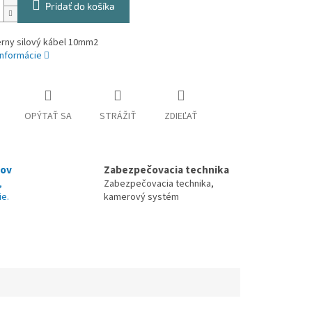
Pridať do košíka
erny silový kábel 10mm2
informácie
OPÝTAŤ SA
STRÁŽIŤ
ZDIEĽAŤ
nov
Zabezpečovacia technika
,
Zabezpečovacia technika,
ie.
kamerový systém