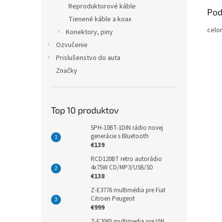
Reproduktorové káble
Pod
Tienené káble a koax
celo
Konektory, piny
Ozvučenie
Prislušenstvo do auta
Značky
Top 10 produktov
SPH-10BT-1DIN rádio novej
generácie s Bluetooth
€139
RCD120BT retro autorádio
4x75W CD/MP3/USB/SD
€138
Z-E3776 multimédia pre Fiat
Citroen Peugeot
€999
Z-E2065 multimedia pre VW,