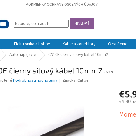
PODMIENKY OCHRANY OSOBNÝCH ÚDAJOV
HĽADAŤ
i
Elektronika a Hobby
Káble a konektory
Ozvučenie
Auto napájacie
CN10E čierny silový kábel 10mm2
0E čierny silový kábel 10mm2
36926
né
notené
Podrobnosti hodnotenia
Značka:
Caliber
nie
€5,
u
€4,80 b
Jednotk
Momen
cena:
iek.