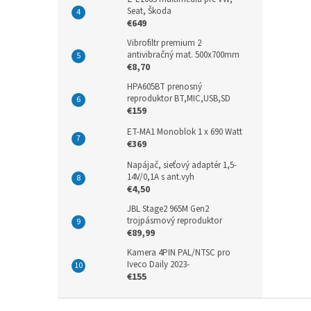
Seat, Škoda
€649
Vibrofiltr premium 2
antivibračný mat. 500x700mm
€8,70
HPA605BT prenosný
reproduktor BT,MIC,USB,SD
€159
ET-MA1 Monoblok 1 x 690 Watt
€369
Napájač, sieťový adaptér 1,5-
14V/0,1A s ant.vyh
€4,50
JBL Stage2 965M Gen2
trojpásmový reproduktor
€89,99
Kamera 4PIN PAL/NTSC pro
Iveco Daily 2023-
€155
Z