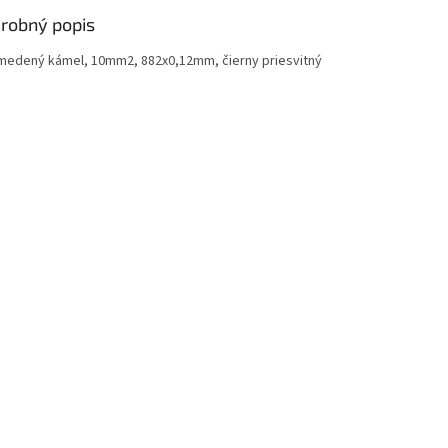
robný popis
medený kámel, 10mm2, 882x0,12mm, čierny priesvitný