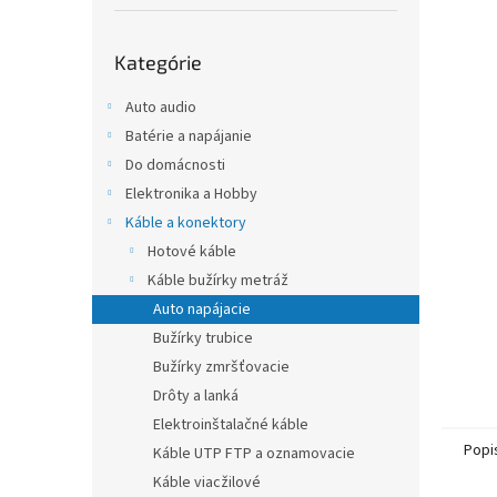
Preskočiť
Kategórie
kategórie
Auto audio
Batérie a napájanie
Do domácnosti
Elektronika a Hobby
Káble a konektory
Hotové káble
Káble bužírky metráž
Auto napájacie
Bužírky trubice
Bužírky zmršťovacie
Drôty a lanká
Elektroinštalačné káble
Popi
Káble UTP FTP a oznamovacie
Káble viacžilové