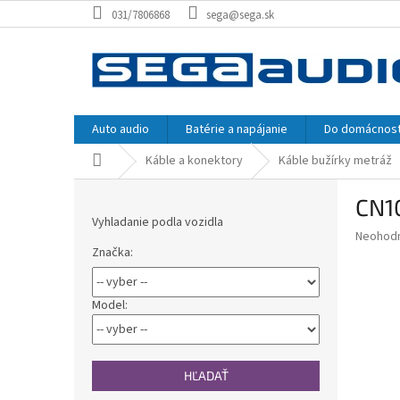
Prejsť
031/7806868
sega@sega.sk
na
obsah
Auto audio
Batérie a napájanie
Do domácnost
Domov
Káble a konektory
Káble bužírky metráž
B
CN1
o
Vyhladanie podla vozidla
č
Priemer
Neohod
n
Značka:
hodnote
ý
produkt
p
je
0,0
a
Model:
z
n
5
e
hviezdič
l
HĽADAŤ