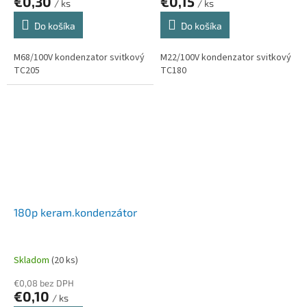
€0,30
€0,15
/ ks
/ ks
Do košíka
Do košíka
M68/100V kondenzator svitkový
M22/100V kondenzator svitkový
TC205
TC180
180p keram.kondenzátor
Skladom
(20 ks)
€0,08 bez DPH
€0,10
/ ks