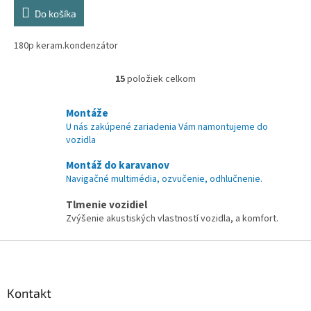
Do košíka
180p keram.kondenzátor
15
položiek celkom
O
v
l
Montáže
á
U nás zakúpené zariadenia Vám namontujeme do
d
vozidla
a
c
Montáž do karavanov
i
Navigačné multimédia, ozvučenie, odhlučnenie.
e
p
Tlmenie vozidiel
r
Zvýšenie akustiských vlastností vozidla, a komfort.
v
k
Z
y
á
v
p
ý
ä
Kontakt
p
t
i