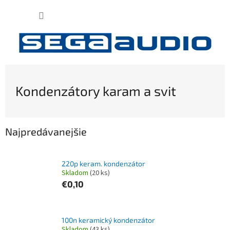
Prejsť
NÁKUP
na
obsah
KOŠÍK
Kondenzátory karam a svit
Najpredávanejšie
220p keram. kondenzátor
Skladom
(20 ks)
€0,10
100n keramický kondenzátor
Skladom
(43 ks)