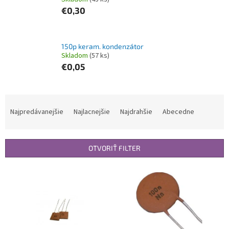
€0,30
150p keram. kondenzátor
Skladom
(57 ks)
€0,05
R
a
Najpredávanejšie
Najlacnejšie
Najdrahšie
Abecedne
d
e
n
OTVORIŤ FILTER
i
e
V
p
ý
r
p
o
i
d
s
u
p