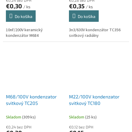
€0,24 bez DPH
€0,28 bez DPH
€0,30
€0,35
/ ks
/ ks
Do košíka
Do košíka
10nF/200V keramický
3n3/630V kondenzátor TC356
kondenzátor M684
svitkový radiálny
M68/100V kondenzator
M22/100V kondenzator
svitkový TC205
svitkový TC180
Skladom
(309 ks)
Skladom
(25 ks)
€0,24 bez DPH
€0,12 bez DPH