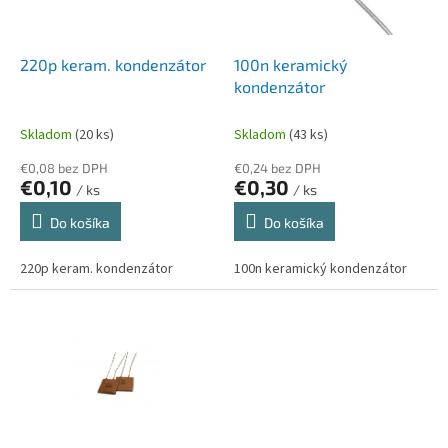
k
r
t
o
o
d
220p keram. kondenzátor
100n keramický
v
u
kondenzátor
k
t
Skladom
(20 ks)
Skladom
(43 ks)
o
€0,08 bez DPH
€0,24 bez DPH
v
€0,10
€0,30
/ ks
/ ks
Do košíka
Do košíka
220p keram. kondenzátor
100n keramický kondenzátor