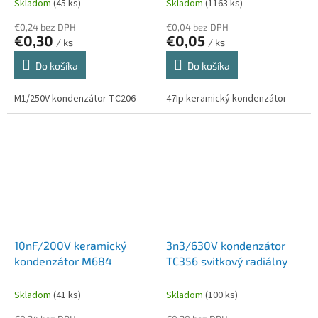
Skladom
(45 ks)
Skladom
(1163 ks)
€0,24 bez DPH
€0,04 bez DPH
€0,30
€0,05
/ ks
/ ks
Do košíka
Do košíka
M1/250V kondenzátor TC206
47Ip keramický kondenzátor
10nF/200V keramický
3n3/630V kondenzátor
kondenzátor M684
TC356 svitkový radiálny
Skladom
(41 ks)
Skladom
(100 ks)