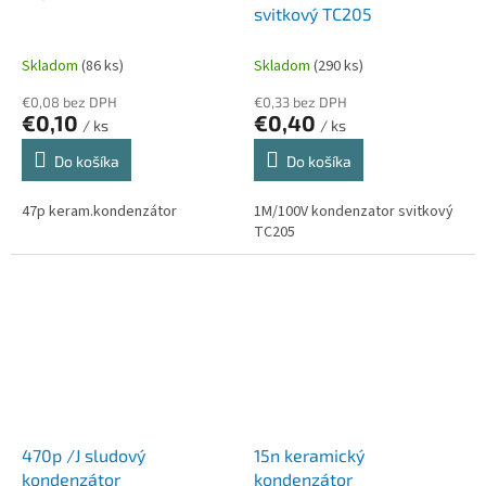
svitkový TC205
Skladom
(86 ks)
Skladom
(290 ks)
€0,08 bez DPH
€0,33 bez DPH
€0,10
€0,40
/ ks
/ ks
Do košíka
Do košíka
47p keram.kondenzátor
1M/100V kondenzator svitkový
TC205
470p /J sludový
15n keramický
kondenzátor
kondenzátor