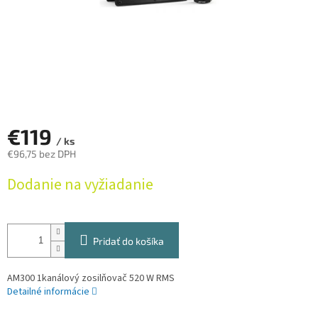
€119
/ ks
€96,75 bez DPH
Jednotková
Dodanie na vyžiadanie
cena:
Pridať do košíka
AM300 1kanálový zosilňovač 520 W RMS
Detailné informácie