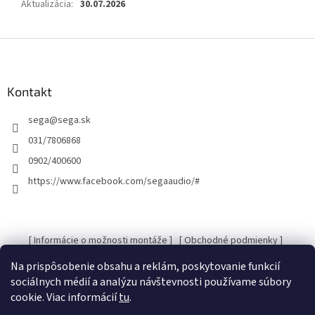
Aktualizácia
:
30.07.2026
Z
á
p
ä
Kontakt
t
sega
@
sega.sk
i
e
031/7806868
0902/400600
https://www.facebook.com/segaaudio/#
[ Informácie o možnosti montáže ]
[ Obchodné podmienky ]
[ Kontakty ]
[ Ochrana osobných údajov GDRP ]
Na prispôsobenie obsahu a reklám, poskytovanie funkcií
sociálnych médií a analýzu návštevnosti používame súbory
cookie. Viac informácií
tu
.