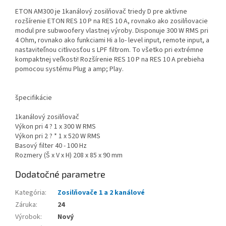
ETON AM300 je 1kanálový zosilňovač triedy D pre aktívne
rozšírenie ETON RES 10 P na RES 10 A, rovnako ako zosilňovacie
modul pre subwoofery vlastnej výroby. Disponuje 300 W RMS pri
4 Ohm, rovnako ako funkciami Hi a lo- level input, remote input, a
nastaviteľnou citlivosťou s LPF filtrom. To všetko pri extrémne
kompaktnej veľkosti! Rozšírenie RES 10 P na RES 10 A prebieha
pomocou systému Plug a amp; Play.
špecifikácie
1kanálový zosilňovač
Výkon pri 4 ? 1 x 300 W RMS
Výkon pri 2 ? * 1 x 520 W RMS
Basový filter 40 - 100 Hz
Rozmery (Š x V x H) 208 x 85 x 90 mm
Dodatočné parametre
Kategória
:
Zosilňovače 1 a 2 kanálové
Záruka
:
24
Výrobok
:
Nový