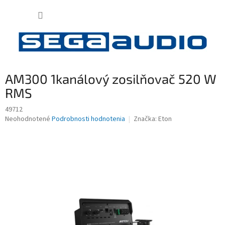
Prejsť
NÁKUP
na
obsah
KOŠÍK
AM300 1kanálový zosilňovač 520 W
RMS
49712
Priemerné
Neohodnotené
Podrobnosti hodnotenia
Značka:
Eton
hodnotenie
produktu
je
0,0
z
5
hviezdičiek.