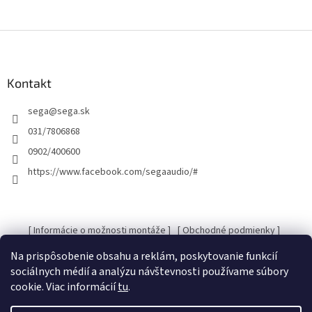
Z
á
p
ä
Kontakt
t
sega
@
sega.sk
i
e
031/7806868
0902/400600
https://www.facebook.com/segaaudio/#
[ Informácie o možnosti montáže ]
[ Obchodné podmienky ]
[ Kontakty ]
[ Ochrana osobných údajov GDRP ]
Na prispôsobenie obsahu a reklám, poskytovanie funkcií
sociálnych médií a analýzu návštevnosti používame súbory
cookie. Viac informácií
tu
.