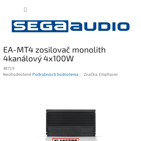
Prejsť
NÁKUP
na
obsah
KOŠÍK
EA-MT4 zosilovač monolith
4kanálový 4x100W
48719
Priemerné
Neohodnotené
Podrobnosti hodnotenia
Značka:
Emphaser
hodnotenie
produktu
je
0,0
z
5
hviezdičiek.