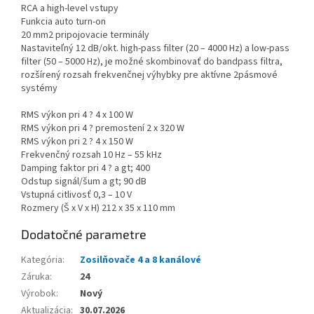
RCA a high-level vstupy
Funkcia auto turn-on
20 mm2 pripojovacie terminály
Nastaviteľný 12 dB/okt. high-pass filter (20 – 4000 Hz) a low-pass
filter (50 – 5000 Hz), je možné skombinovať do bandpass filtra,
rozšírený rozsah frekvenčnej výhybky pre aktívne 2pásmové
systémy
RMS výkon pri 4 ? 4 x 100 W
RMS výkon pri 4 ? premostení 2 x 320 W
RMS výkon pri 2 ? 4 x 150 W
Frekvenčný rozsah 10 Hz – 55 kHz
Damping faktor pri 4 ? a gt; 400
Odstup signál/šum a gt; 90 dB
Vstupná citlivosť 0,3 – 10 V
Rozmery (Š x V x H) 212 x 35 x 110 mm
Dodatočné parametre
Kategória
:
Zosilňovače 4 a 8 kanálové
Záruka
:
24
Výrobok
:
Nový
Aktualizácia
:
30.07.2026