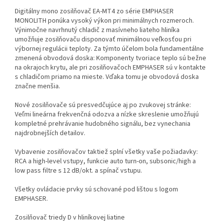
Digitálny mono zosilňovač EA-MT4 zo série EMPHASER
MONOLITH ponúka vysoký výkon pri minimálnych rozmeroch.
Výnimočne navrhnutý chladič z masívneho liateho hliníka
umožňuje zosilňovaču disponovať minimálnou veľkosťou pri
výbornej regulácii teploty. Za týmto účelom bola fundamentálne
zmenená obvodová doska: Komponenty tvoriace teplo sú bežne
na okrajoch krytu, ale pri zosilňovačoch EMPHASER sú v kontakte
s chladičom priamo na mieste. Vďaka tomu je obvodová doska
značne menšia.
Nové zosilňovače sú presvedčujúce aj po zvukovej stránke:
Veľmi lineárna frekvenčná odozva a nízke skreslenie umožňujú
kompletné prehrávanie hudobného signálu, bez vynechania
najdrobnejších detailov.
Vybavenie zosilňovačov taktiež splní všetky vaše požiadavky:
RCA a high-level vstupy, funkcie auto turn-on, subsonic/high a
low pass filtre s 12 dB/okt. a spínač vstupu.
Všetky ovládacie prvky sú schované pod lištou s logom
EMPHASER.
Zosilňovač triedy D v hliníkovej liatine