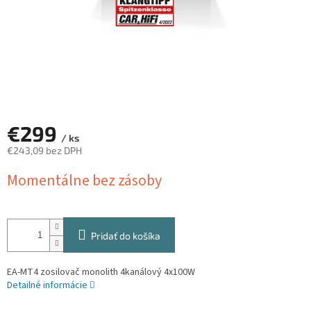
€299
/ ks
€243,09 bez DPH
Jednotková
Momentálne bez zásoby
cena:
Pridať do košíka
EA-MT4 zosilovač monolith 4kanálový 4x100W
Detailné informácie