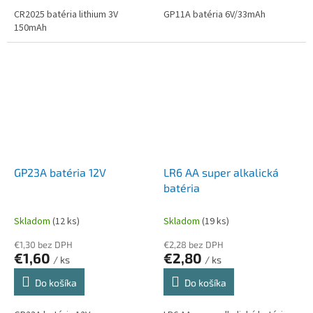
CR2025 batéria lithium 3V
GP11A batéria 6V/33mAh
150mAh
GP23A batéria 12V
LR6 AA super alkalická
batéria
Skladom
(12 ks)
Skladom
(19 ks)
€1,30 bez DPH
€2,28 bez DPH
€1,60
€2,80
/ ks
/ ks
Do košíka
Do košíka