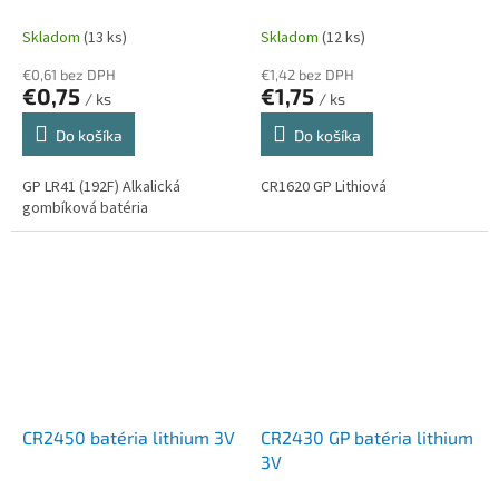
Skladom
(13 ks)
Skladom
(12 ks)
€0,61 bez DPH
€1,42 bez DPH
€0,75
€1,75
/ ks
/ ks
Do košíka
Do košíka
GP LR41 (192F) Alkalická
CR1620 GP Lithiová
gombíková batéria
CR2450 batéria lithium 3V
CR2430 GP batéria lithium
3V