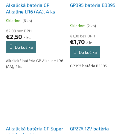
Alkalická batéria GP
GP395 batéria B3395
Alkaline LR6 (AA), 4 ks
Skladom
(6 ks)
Priemerné
Skladom
(2 ks)
hodnotenie
€2,03 bez DPH
produktu
€2,50
€1,38 bez DPH
/ ks
je
€1,70
/ ks
5,0
Do košíka
z
Do košíka
5
Alkalická batéria GP Alkaline LR6
hviezdičiek.
GP395 batéria B3395
(AA), 4 ks
Alkalická batéria GP Super
GP27A 12V batéria