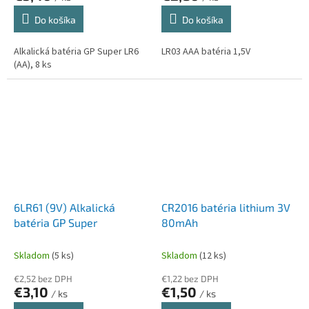
Do košíka
Do košíka
Alkalická batéria GP Super LR6
LR03 AAA batéria 1,5V
(AA), 8 ks
6LR61 (9V) Alkalická
CR2016 batéria lithium 3V
batéria GP Super
80mAh
Skladom
(5 ks)
Skladom
(12 ks)
€2,52 bez DPH
€1,22 bez DPH
€3,10
€1,50
/ ks
/ ks