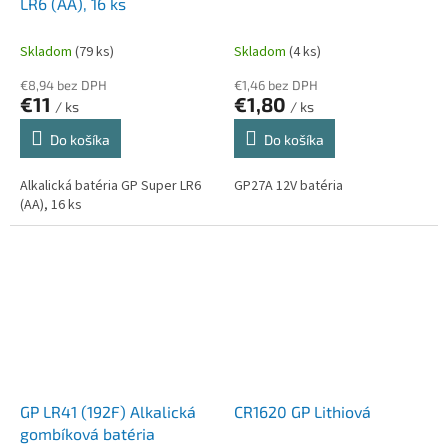
LR6 (AA), 16 ks
Skladom
(79 ks)
Skladom
(4 ks)
€8,94 bez DPH
€1,46 bez DPH
€11
€1,80
/ ks
/ ks
Do košíka
Do košíka
Alkalická batéria GP Super LR6
GP27A 12V batéria
(AA), 16 ks
GP LR41 (192F) Alkalická
CR1620 GP Lithiová
gombíková batéria