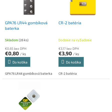
s
r
p
o
r
d
o
u
d
k
GPA76 LR44 gombíková
CR-2 batéria
u
t
baterka
k
o
t
v
Skladom
(26 ks)
Dodanie na vyžiadanie
o
€0,65 bez DPH
€3,17 bez DPH
v
€0,80
€3,90
/ ks
/ ks
Do košíka
Do košíka
GPA76 LR44 gombíková baterka
CR-2 batéria