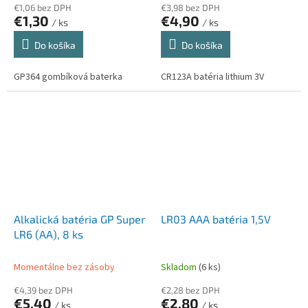
€1,06 bez DPH
€3,98 bez DPH
€1,30
€4,90
/ ks
/ ks
Do košíka
Do košíka
GP364 gombíková baterka
CR123A batéria lithium 3V
Alkalická batéria GP Super
LR03 AAA batéria 1,5V
LR6 (AA), 8 ks
Momentálne bez zásoby
Skladom
(6 ks)
€4,39 bez DPH
€2,28 bez DPH
€5,40
€2,80
/ ks
/ ks