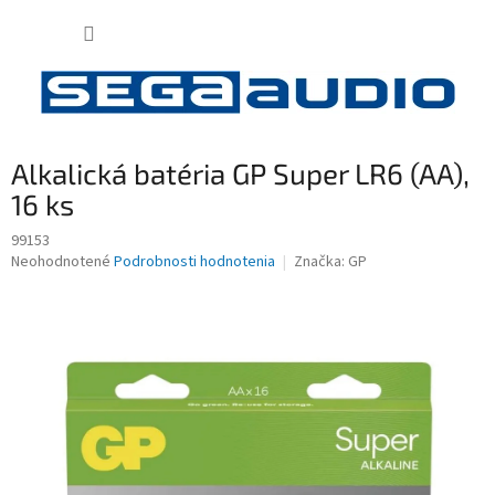
Prejsť
NÁKUP
na
obsah
KOŠÍK
Alkalická batéria GP Super LR6 (AA),
16 ks
99153
Priemerné
Neohodnotené
Podrobnosti hodnotenia
Značka:
GP
hodnotenie
produktu
je
0,0
z
5
hviezdičiek.