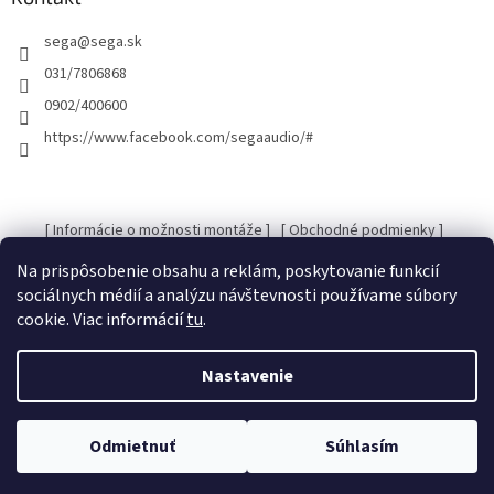
t
sega
@
sega.sk
i
e
031/7806868
0902/400600
https://www.facebook.com/segaaudio/#
[ Informácie o možnosti montáže ]
[ Obchodné podmienky ]
[ Kontakty ]
[ Ochrana osobných údajov GDRP ]
Na prispôsobenie obsahu a reklám, poskytovanie funkcií
sociálnych médií a analýzu návštevnosti používame súbory
cookie. Viac informácií
tu
.
Vytvoril Shoptet
Nastavenie
Copyright 2026
SEGA Audio
. Všetky práva vyhradené.
Upraviť
Odmietnuť
Súhlasím
nastavenie cookies