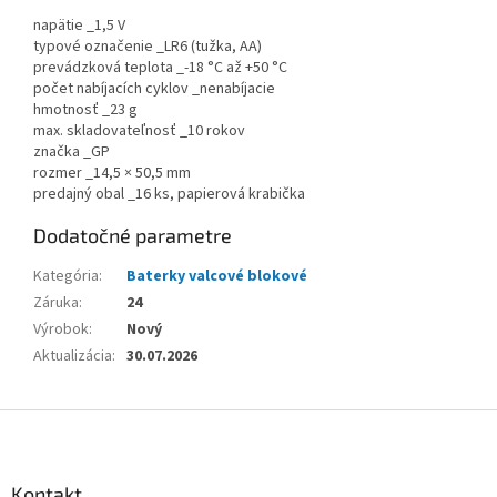
napätie _1,5 V
typové označenie _LR6 (tužka, AA)
prevádzková teplota _-18 °C až +50 °C
počet nabíjacích cyklov _nenabíjacie
hmotnosť _23 g
max. skladovateľnosť _10 rokov
značka _GP
rozmer _14,5 × 50,5 mm
predajný obal _16 ks, papierová krabička
Dodatočné parametre
Kategória
:
Baterky valcové blokové
Záruka
:
24
Výrobok
:
Nový
Aktualizácia
:
30.07.2026
Z
á
p
ä
Kontakt