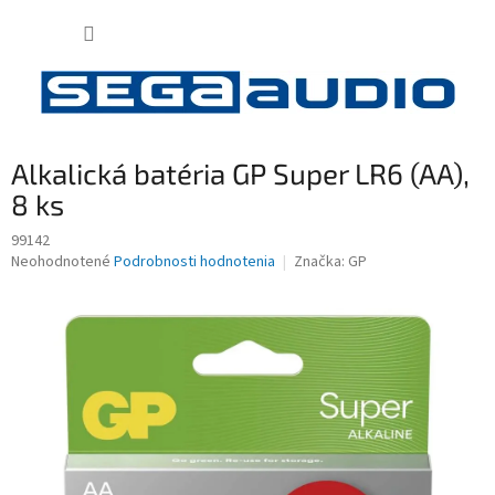
Prejsť
NÁKUP
na
obsah
KOŠÍK
Alkalická batéria GP Super LR6 (AA),
8 ks
99142
Priemerné
Neohodnotené
Podrobnosti hodnotenia
Značka:
GP
hodnotenie
produktu
je
0,0
z
5
hviezdičiek.