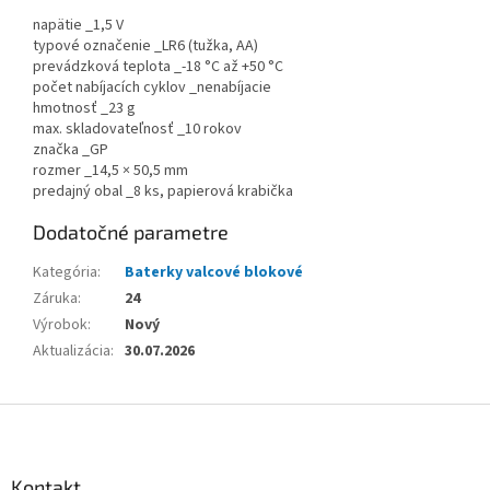
napätie _1,5 V
typové označenie _LR6 (tužka, AA)
prevádzková teplota _-18 °C až +50 °C
počet nabíjacích cyklov _nenabíjacie
hmotnosť _23 g
max. skladovateľnosť _10 rokov
značka _GP
rozmer _14,5 × 50,5 mm
predajný obal _8 ks, papierová krabička
Dodatočné parametre
Kategória
:
Baterky valcové blokové
Záruka
:
24
Výrobok
:
Nový
Aktualizácia
:
30.07.2026
Z
á
p
ä
Kontakt