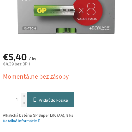
€5,40
/ ks
€4,39 bez DPH
Jednotková
Momentálne bez zásoby
cena:
Pridať do košíka
Alkalická batéria GP Super LR6 (AA), 8 ks
Detailné informácie