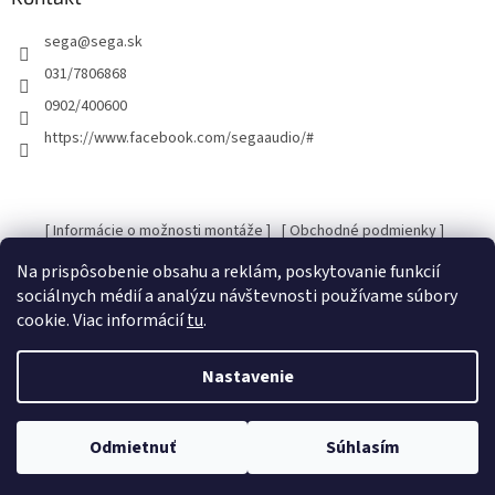
t
sega
@
sega.sk
i
e
031/7806868
0902/400600
https://www.facebook.com/segaaudio/#
[ Informácie o možnosti montáže ]
[ Obchodné podmienky ]
[ Kontakty ]
[ Ochrana osobných údajov GDRP ]
Na prispôsobenie obsahu a reklám, poskytovanie funkcií
sociálnych médií a analýzu návštevnosti používame súbory
cookie. Viac informácií
tu
.
Vytvoril Shoptet
Nastavenie
Copyright 2026
SEGA Audio
. Všetky práva vyhradené.
Upraviť
Odmietnuť
Súhlasím
nastavenie cookies