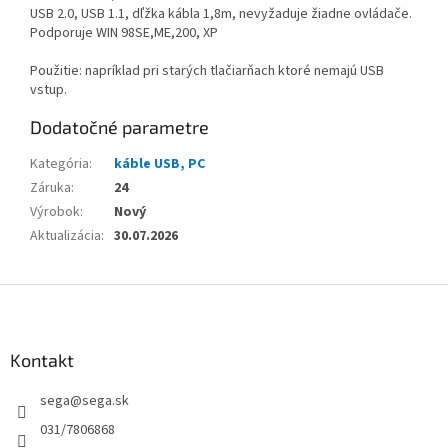
USB 2.0, USB 1.1, dľžka kábla 1,8m, nevyžaduje žiadne ovládače.
Podporuje WIN 98SE,ME,200, XP
Použitie: napríklad pri starých tlačiarňach ktoré nemajú USB
vstup.
Dodatočné parametre
Kategória
:
káble USB, PC
Záruka
:
24
Výrobok
:
Nový
Aktualizácia
:
30.07.2026
Z
á
p
ä
Kontakt
t
sega
@
sega.sk
i
e
031/7806868