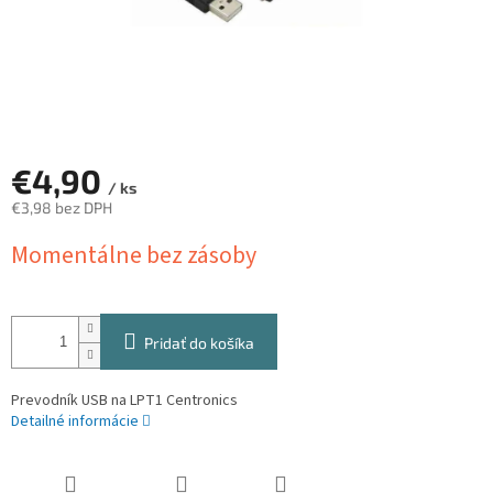
€4,90
/ ks
€3,98 bez DPH
Jednotková
Momentálne bez zásoby
cena:
Pridať do košíka
Prevodník USB na LPT1 Centronics
Detailné informácie