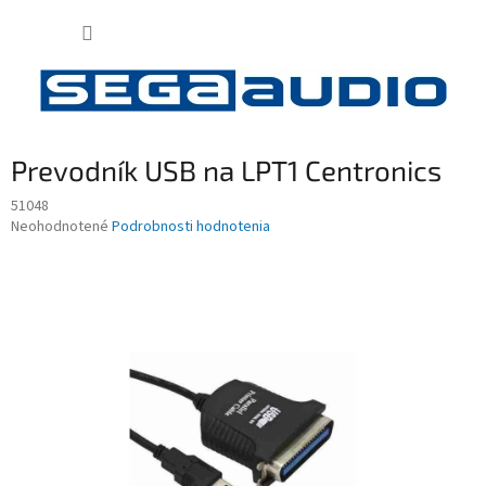
Prejsť
NÁKUP
na
obsah
KOŠÍK
Prevodník USB na LPT1 Centronics
51048
Priemerné
Neohodnotené
Podrobnosti hodnotenia
hodnotenie
produktu
je
0,0
z
5
hviezdičiek.