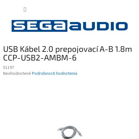
Prejsť
NÁKUP
na
obsah
KOŠÍK
USB Kábel 2.0 prepojovací A-B 1.8m
CCP-USB2-AMBM-6
51197
Priemerné
Neohodnotené
Podrobnosti hodnotenia
hodnotenie
produktu
je
0,0
z
5
hviezdičiek.