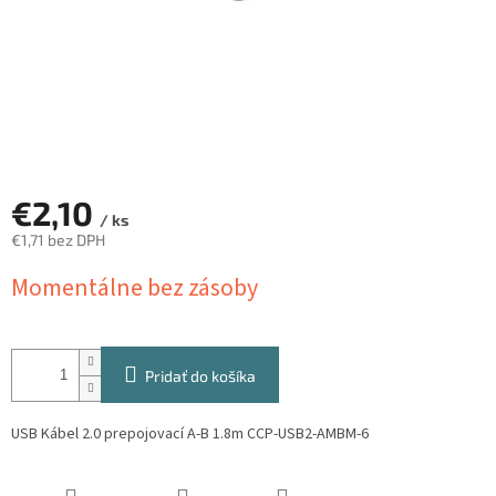
€2,10
/ ks
€1,71 bez DPH
Jednotková
Momentálne bez zásoby
cena:
Pridať do košíka
USB Kábel 2.0 prepojovací A-B 1.8m CCP-USB2-AMBM-6