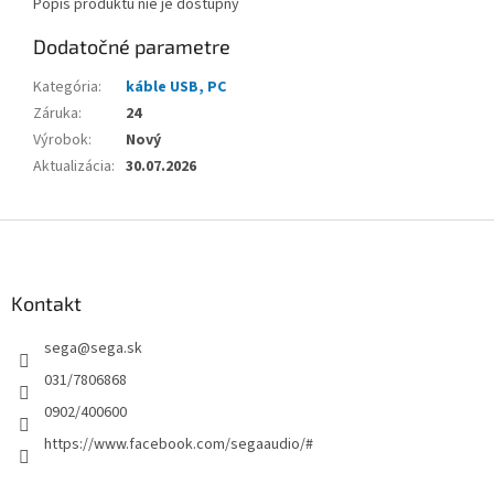
Popis produktu nie je dostupný
Dodatočné parametre
Kategória
:
káble USB, PC
Záruka
:
24
Výrobok
:
Nový
Aktualizácia
:
30.07.2026
Z
á
p
ä
Kontakt
t
sega
@
sega.sk
i
e
031/7806868
0902/400600
https://www.facebook.com/segaaudio/#