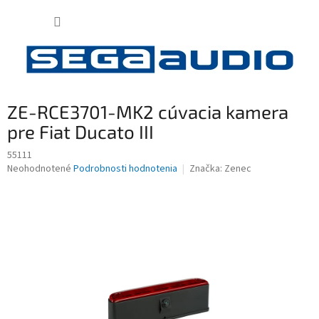
Prejsť
NÁKUP
na
obsah
KOŠÍK
ZE-RCE3701-MK2 cúvacia kamera
pre Fiat Ducato III
55111
Priemerné
Neohodnotené
Podrobnosti hodnotenia
Značka:
Zenec
hodnotenie
produktu
je
0,0
z
5
hviezdičiek.