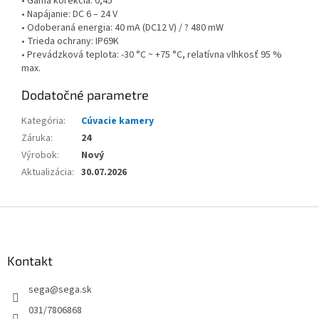
• Gama korekcia: 0,45
• Napájanie: DC 6 – 24 V
• Odoberaná energia: 40 mA (DC12 V) / ? 480 mW
• Trieda ochrany: IP69K
• Prevádzková teplota: -30 °C ~ +75 °C, relatívna vlhkosť 95 %
max.
Dodatočné parametre
Kategória
:
Cúvacie kamery
Záruka
:
24
Výrobok
:
Nový
Aktualizácia
:
30.07.2026
Z
á
p
ä
Kontakt
t
sega
@
sega.sk
i
e
031/7806868