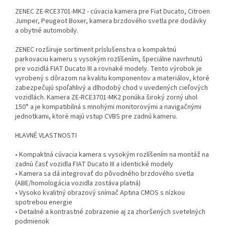
ZENEC ZE-RCE3701-MK2 - cúvacia kamera pre Fiat Ducato, Citroen
Jumper, Peugeot Boxer, kamera brzdového svetla pre dodávky
a obytné automobily.
ZENEC rozširuje sortiment príslušenstva o kompaktnú
parkovaciu kameru s vysokým rozlíšením, špeciálne navrhnutú
pre vozidlá FIAT Ducato III a rovnaké modely. Tento výrobok je
vyrobený s dôrazom na kvalitu komponentov a materiálov, ktoré
zabezpečujú spoľahlivý a dlhodobý chod v uvedených cieľových
vozidlách. Kamera ZE-RCE3701-MK2 ponúka široký zorný uhol
150° a je kompatibilná s mnohými monitorovými a navigačnými
jednotkami, ktoré majú vstup CVBS pre zadnú kameru.
HLAVNÉ VLASTNOSTI
• Kompaktná cúvacia kamera s vysokým rozlíšením na montáž na
zadnú časť vozidla FIAT Ducato III a identické modely
• Kamera sa dá integrovať do pôvodného brzdového svetla
(ABE/homologácia vozidla zostáva platná)
• Vysoko kvalitný obrazový snímač Aptina CMOS s nízkou
spotrebou energie
• Detailné a kontrastné zobrazenie aj za zhoršených svetelných
podmienok