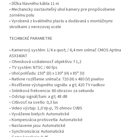
• Dĺžka hlavného kábla 11 m
• Mechanicky nastaviteľný uhol kamery pre prispôsobenie
zornému polu
• Vyrobená z kvalitného plastu a dodávaná s montážnymi
skrutkami z nerezovej ocele
TECHNICKÉ PARAMETRE
• Kamerový systém: 1/4 a quot; / 6,4 mm snímač CMOS Aptina
ASX340AT
• Ohnisková vzdialenosť objektívu: f 1,2
• TV systém: NTSC / 60 fps
• Uhol pohľadu: 150° (D) x 130° (H) x 85° (V)
• Natívne rozlíšenie snímača: 720 (H) x 480 (V) pixelov
• Rozlíšenie výstupného signálu: a gt; 420 TV riadkov
• Snímková frekvencia: 60 obrazov za sekundu
• Odstup signál/šum: a gt; 48 dB
• Citlivosť na svetlo: 0,3 lux
• Video výstup: 1,0 Vp-p, 75 ohmov CVBS
• Vyváženie bielych: Automatické
• Kompenzácia protisvetla: Automatické
• Nastavenie jasu: Automatické
• Synchronizácia: Automatická