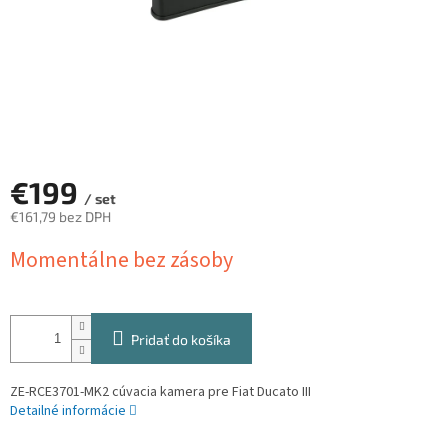
€199
/ set
€161,79 bez DPH
Jednotková
Momentálne bez zásoby
cena:
Pridať do košíka
ZE-RCE3701-MK2 cúvacia kamera pre Fiat Ducato III
Detailné informácie