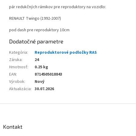
pár redukčných rámikov pre reproduktory na vozidlo:
RENAULT Twingo (1992-2007)
pod dash pre reproduktory 10cm
Dodatočné parametre
Kategória
:
Reproduktorové podložky RAS
Záruka
:
24
Hmotnosť
:
0.25 kg
EAN
:
8714505018843
Výrobok
:
Nový
Aktualizácia
:
30.07.2026
Z
á
p
ä
Kontakt
t