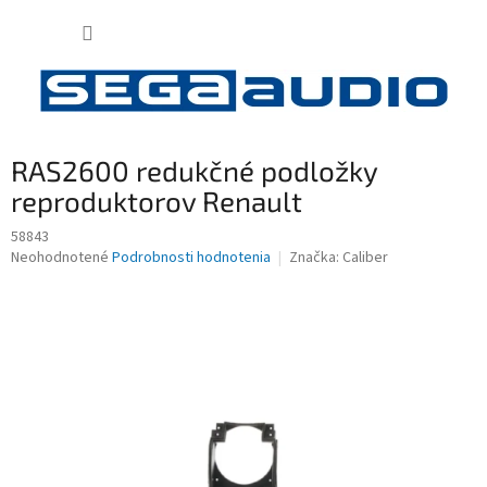
Prejsť
NÁKUP
na
obsah
KOŠÍK
RAS2600 redukčné podložky
reproduktorov Renault
58843
Priemerné
Neohodnotené
Podrobnosti hodnotenia
Značka:
Caliber
hodnotenie
produktu
je
0,0
z
5
hviezdičiek.