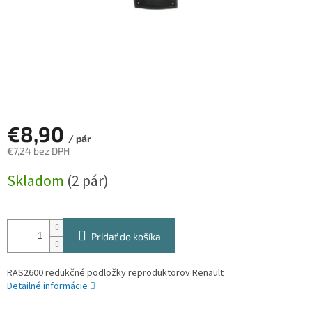
€8,90
/ pár
€7,24 bez DPH
Jednotková
Skladom
(2 pár)
cena:
Pridať do košíka
RAS2600 redukčné podložky reproduktorov Renault
Detailné informácie