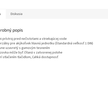
s
Diskusia
robný popis
i prístroj pred nečistotami a striekajúcej vode
erzálny pre akýkoľvek hlavnú jednotku (štandardná veľkosť 1 DIN)
vne uzavretý s gumovým tesnením
zovka môže byť čítaná v zatvorenej polohe
rí stlačením tlačidlom, Ľahká dostupnosť