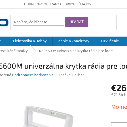
PODMIENKY OCHRANY OSOBNÝCH ÚDAJOV
HĽADAŤ
i
Elektronika a Hobby
Káble a konektory
Ozvučenie
 redukčné rámiky
RAF5600M univerzálna krytka rádia pre lode
600M univerzálna krytka rádia pre lo
né
notené
Podrobnosti hodnotenia
Značka:
Caliber
nie
€26
u
€21,54 b
Jednotk
Momen
cena:
iek.