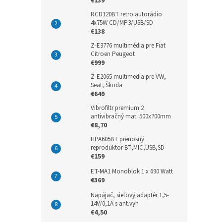
€139
RCD120BT retro autorádio
4x75W CD/MP3/USB/SD
€138
Z-E3776 multimédia pre Fiat
Citroen Peugeot
€999
Z-E2065 multimedia pre VW,
Seat, Škoda
€649
Vibrofiltr premium 2
antivibračný mat. 500x700mm
€8,70
HPA605BT prenosný
reproduktor BT,MIC,USB,SD
€159
ET-MA1 Monoblok 1 x 690 Watt
€369
Napájač, sieťový adaptér 1,5-
14V/0,1A s ant.vyh
€4,50