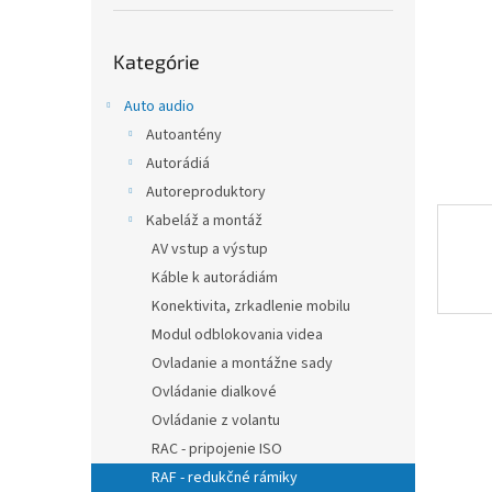
Preskočiť
Kategórie
kategórie
Auto audio
Autoantény
Autorádiá
Autoreproduktory
Kabeláž a montáž
AV vstup a výstup
Káble k autorádiám
Konektivita, zrkadlenie mobilu
Modul odblokovania videa
Ovladanie a montážne sady
Ovládanie dialkové
Ovládanie z volantu
RAC - pripojenie ISO
RAF - redukčné rámiky