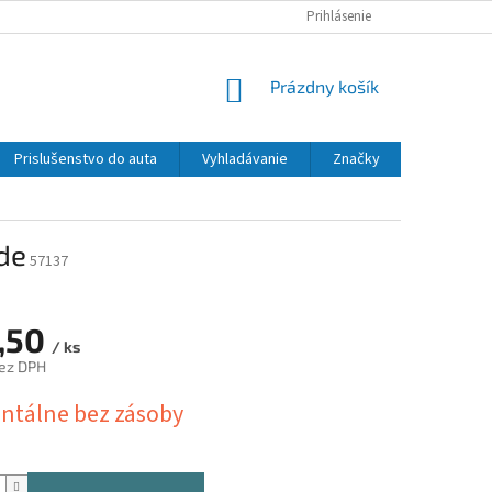
Prihlásenie
NÁKUPNÝ
Prázdny košík
KOŠÍK
Prislušenstvo do auta
Vyhladávanie
Značky
de
57137
,50
/ ks
ez DPH
ová
tálne bez zásoby