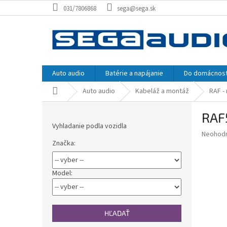
Prejsť
031/7806868
sega@sega.sk
na
obsah
Auto audio
Batérie a napájanie
Do domácnost
Domov
Auto audio
Kabeláž a montáž
RAF -
B
RAF5
o
Vyhladanie podla vozidla
č
Priemer
Neohod
n
Značka:
hodnote
ý
produkt
p
je
0,0
a
Model:
z
n
5
e
hviezdič
l
HĽADAŤ