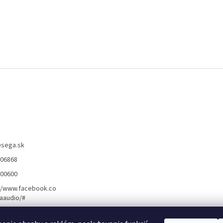
@
sega.sk
806868
400600
//www.facebook.co
aaudio/#