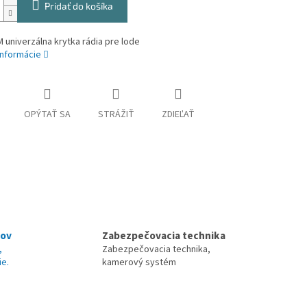
Pridať do košíka
univerzálna krytka rádia pre lode
informácie
OPÝTAŤ SA
STRÁŽIŤ
ZDIEĽAŤ
nov
Zabezpečovacia technika
,
Zabezpečovacia technika,
ie.
kamerový systém