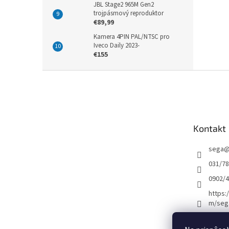
JBL Stage2 965M Gen2
trojpásmový reproduktor
€89,99
Kamera 4PIN PAL/NTSC pro
Iveco Daily 2023-
€155
Z
á
p
ä
t
Kontakt
i
e
sega
031/7
0902/
https:
m/seg