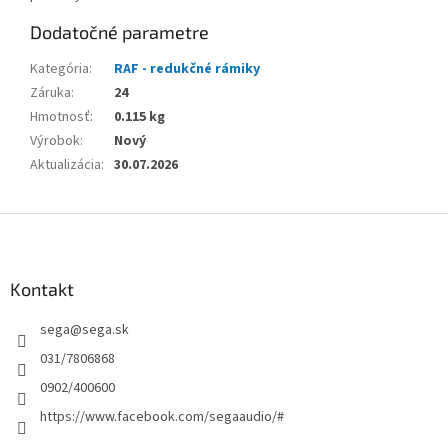
Dodatočné parametre
Kategória
:
RAF - redukčné rámiky
Záruka
:
24
Hmotnosť
:
0.115 kg
Výrobok
:
Nový
Aktualizácia
:
30.07.2026
Z
á
p
ä
Kontakt
t
sega
@
sega.sk
i
e
031/7806868
0902/400600
https://www.facebook.com/segaaudio/#