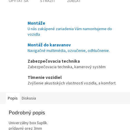
OPÝTAŤ SA
STRÁŽIŤ
ZDIEĽAŤ
Montáže
U nás zakúpené zariadenia Vám namontujeme do
vozidla
Montáž do karavanov
Navigačné multimédia, ozvučenie, odhlučnenie.
Zabezpečovacia technika
Zabezpečovacia technika, kamerový systém
Tlmenie vozidiel
Zvýšenie akustiských vlastností vozidla, a komfort.
Popis
Diskusia
Podrobný popis
Univerzálny box šuplík.
prídavný orez 3mm