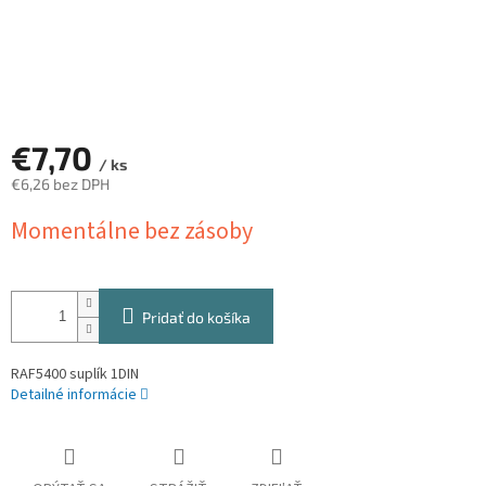
€7,70
/ ks
€6,26 bez DPH
Jednotková
Momentálne bez zásoby
cena:
Pridať do košíka
RAF5400 suplík 1DIN
Detailné informácie