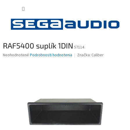
Prejsť
NÁKUP
na
obsah
KOŠÍK
RAF5400 suplík 1DIN
57114
Priemerné
Neohodnotené
Podrobnosti hodnotenia
Značka:
Caliber
hodnotenie
produktu
je
0,0
z
5
hviezdičiek.