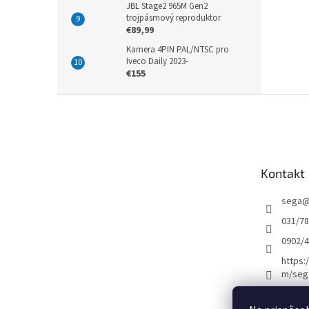
JBL Stage2 965M Gen2
trojpásmový reproduktor
€89,99
Kamera 4PIN PAL/NTSC pro
Iveco Daily 2023-
€155
Z
á
p
ä
t
Kontakt
i
e
sega
031/7
0902/
https:
m/seg