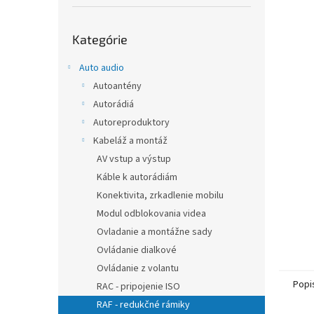
Preskočiť
Kategórie
kategórie
Auto audio
Autoantény
Autorádiá
Autoreproduktory
Kabeláž a montáž
AV vstup a výstup
Káble k autorádiám
Konektivita, zrkadlenie mobilu
Modul odblokovania videa
Ovladanie a montážne sady
Ovládanie dialkové
Ovládanie z volantu
Popi
RAC - pripojenie ISO
RAF - redukčné rámiky