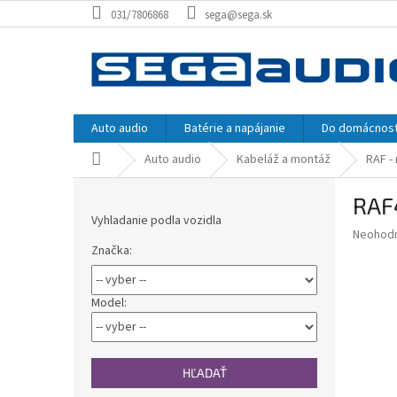
Prejsť
031/7806868
sega@sega.sk
na
obsah
Auto audio
Batérie a napájanie
Do domácnost
Domov
Auto audio
Kabeláž a montáž
RAF -
B
RAF
o
Vyhladanie podla vozidla
č
Priemer
Neohod
n
Značka:
hodnote
ý
produkt
p
je
0,0
a
Model:
z
n
5
e
hviezdič
l
HĽADAŤ