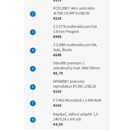
€139
RCD120BT retro autorádio
4x75W CD/MP3/USB/SD
€138
Z-E3776 multimédia pre Fiat
Citroen Peugeot
€999
Z-E2065 multimedia pre VW,
Seat, Škoda
€649
Vibrofiltr premium 2
antivibračný mat. 500x700mm
€8,70
HPA605BT prenosný
reproduktor BT,MIC,USB,SD
€159
ET-MA1 Monoblok 1 x 690 Watt
€369
Napájač, sieťový adaptér 1,5-
14V/0,1A s ant.vyh
€4,50