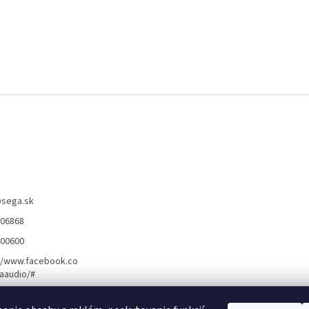
@
sega.sk
806868
400600
//www.facebook.co
aaudio/#