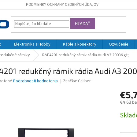
PODMIENKY OCHRANY OSOBNÝCH ÚDAJOV
HĽADAŤ
i
Elektronika a Hobby
Káble a konektory
Ozvučenie
 redukčné rámiky
RAF4201 redukčný rámik rádia Audi A3 2003&gt;
4201 redukčný rámik rádia Audi A3 20
né
notené
Podrobnosti hodnotenia
Značka:
Caliber
nie
€5,
u
€4,63 b
Jednotk
Skla
cena:
iek.