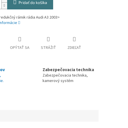
Pridať do košíka
redukčný rámik rádia Audi A3 2003>
informácie
OPÝTAŤ SA
STRÁŽIŤ
ZDIEĽAŤ
nov
Zabezpečovacia technika
,
Zabezpečovacia technika,
ie.
kamerový systém