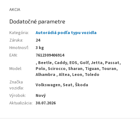
AKCIA
Dodatočné parametre
Kategória
:
Autorádiá podľa typu vozidla
Záruka
:
24
Hmotnosť
:
3 kg
EAN
:
7612309406914
, Beetle, Caddy, EOS, Golf, Jetta, Passat,
Model
:
Polo, Scirocco, Sharan, Tiguan, Touran,
Alhambra , Altea, Leon, Toledo
Značka
Volkswagen, Seat, Škoda
vozidla
:
Výrobok
:
Nový
Aktualizácia
:
30.07.2026
Z
á
p