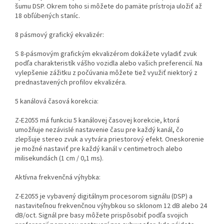
šumu DSP. Okrem toho si môžete do pamäte prístroja uložiť až
18 obľúbených staníc.
8 pásmový grafický ekvalizér:
S 8-pásmovým grafickým ekvalizérom dokážete vyladiť zvuk
podľa charakteristík vášho vozidla alebo vašich preferencií. Na
vylepšenie zážitku z počúvania môžete tiež využiť niektorý z
prednastavených profilov ekvalizéra.
5 kanálová časová korekcia:
Z-E2055 má funkciu 5 kanálovej časovej korekcie, ktorá
umožňuje nezávislé nastavenie času pre každý kanál, čo
zlepšuje stereo zvuk a vytvára priestorový efekt. Oneskorenie
je možné nastaviť pre každý kanál v centimetroch alebo
milisekundách (1 cm / 0,1 ms).
Aktívna frekvenčná výhybka:
Z-E2055 je vybavený digitálnym procesorom signálu (DSP) a
nastaviteľnou frekvenčnou výhybkou so sklonom 12 dB alebo 24
dB/oct. Signál pre basy môžete prispôsobiť podľa svojich