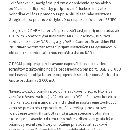
Telefonovanie, navigácia, príjem a odosielanie správ alebo
počúvanie hudby - všetky podporované funkcie môžete
pohodlne ovládať pomocou Apple Siri, hlasového asistenta
Google alebo priamo z dotykového displeja infotaineru ZENEC.
Integrovaný DAB + tuner vás presvedčí čistým príjmom rádia, ale
aj svojimi komfortnými funkciami: MOT Slideshow, DLS text,
sledovanie služby DAB a lt; a gt; DAB a Comfort Scan. Silný FM
RDS tuner potom zabezpečí príjem klasických FM vysielačov v
oblastiach s nedostatočnou infraštruktúrou DAB +.
Z-E2055 podporuje prehrávanie najnovších audio a video
formátov z dátového nosiča prostredníctvom portu USB 2.0. USB
port navyše dobíja batérie pripojených smartphonov Android a
Apple prúdom až 2 000 mA.
Naviac, Z-E2055 ponúka pokročilé zvukové funkcie, ktoré vám
zaručia úžasný zvukový zážitok. Audio DSP s časovou korekciou
na 5 kanáloch vám umožňuje individuálne nastavenie zvukových
kanálov pre každý reproduktor, čo zlepšuje priestorové
rozloženie zvuku (Front Staging) a zabezpečuje optimálne
stereo prehrávanie. Okrem toho máte k dispozícii grafický 8-
pásmový ekvalizér, ktorý umožňuje prispôsobiť zvukové