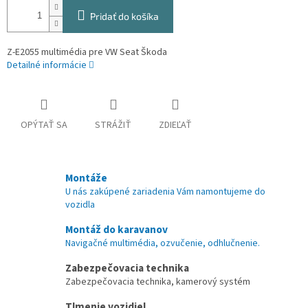
Pridať do košíka
Z-E2055 multimédia pre VW Seat Škoda
Detailné informácie
OPÝTAŤ SA
STRÁŽIŤ
ZDIEĽAŤ
Montáže
U nás zakúpené zariadenia Vám namontujeme do
vozidla
Montáž do karavanov
Navigačné multimédia, ozvučenie, odhlučnenie.
Zabezpečovacia technika
Zabezpečovacia technika, kamerový systém
Tlmenie vozidiel