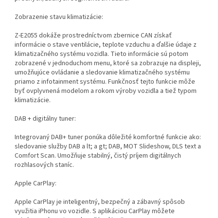
Zobrazenie stavu klimatizácie:
Z-E2055 dokáže prostredníctvom zbernice CAN získať
informácie o stave ventilácie, teplote vzduchu a ďalšie údaje z
klimatizačného systému vozidla. Tieto informácie sú potom
zobrazené v jednoduchom menu, ktoré sa zobrazuje na displeji,
umožňujúce ovládanie a sledovanie klimatizačného systému
priamo z infotainment systému. Funkčnosť tejto funkcie môže
byť ovplyvnená modelom a rokom výroby vozidla a tiež typom
klimatizácie.
DAB + digitálny tuner:
Integrovaný DAB+ tuner ponúka dôležité komfortné funkcie ako:
sledovanie služby DAB a lt; a gt; DAB, MOT Slideshow, DLS text a
Comfort Scan. Umožňuje stabilný, čistý príjem digitálnych
rozhlasových staníc.
Apple CarPlay:
Apple CarPlay je inteligentný, bezpečný a zábavný spôsob
využitia iPhonu vo vozidle. S aplikáciou CarPlay môžete