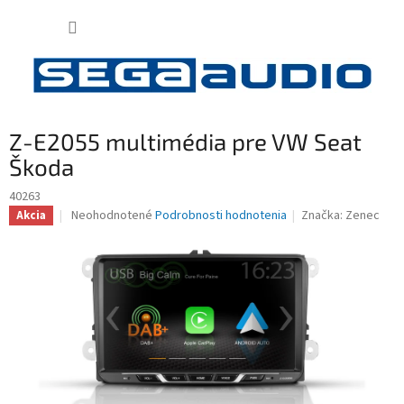
Prejsť
NÁKUP
na
obsah
KOŠÍK
Z-E2055 multimédia pre VW Seat
Škoda
40263
Priemerné
Neohodnotené
Podrobnosti hodnotenia
Značka:
Zenec
Akcia
hodnotenie
produktu
je
0,0
z
5
hviezdičiek.