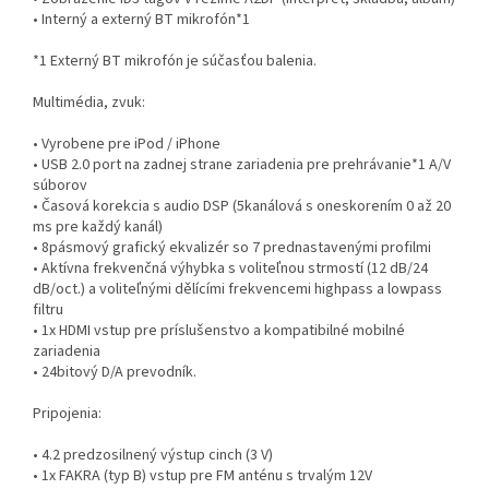
• Interný a externý BT mikrofón*1
*1 Externý BT mikrofón je súčasťou balenia.
Multimédia, zvuk:
• Vyrobene pre iPod / iPhone
• USB 2.0 port na zadnej strane zariadenia pre prehrávanie*1 A/V
súborov
• Časová korekcia s audio DSP (5kanálová s oneskorením 0 až 20
ms pre každý kanál)
• 8pásmový grafický ekvalizér so 7 prednastavenými profilmi
• Aktívna frekvenčná výhybka s voliteľnou strmostí (12 dB/24
dB/oct.) a voliteľnými dělícími frekvencemi highpass a lowpass
filtru
• 1x HDMI vstup pre príslušenstvo a kompatibilné mobilné
zariadenia
• 24bitový D/A prevodník.
Pripojenia:
• 4.2 predzosilnený výstup cinch (3 V)
• 1x FAKRA (typ B) vstup pre FM anténu s trvalým 12V