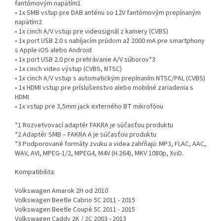
fantómovým napätím1
• 1x SMB vstup pre DAB anténu so 12V fantómovým prepínaným
napätím2
• 1x cinch A/V vstup pre videosignál z kamery (CVBS)
• 1x port USB 2.0 s nabíjacím prúdom až 2000 mA pre smartphony
s Apple iOS alebo Android
• 1x port USB 2.0 pre prehrávanie A/V súborov*3
• 1x cinch video výstup (CVBS, NTSC)
• 1x cinch A/V vstup s automatickým prepínaním NTSC/PAL (CVBS)
• 1x HDMI vstup pre príslušenstvo alebo mobilné zariadenia s
HDMI
• 1x vstup pre 3,5mm jack externého BT mikrofónu
*1 Rozvetvovací adaptér FAKRA je súčasťou produktu
*2 Adaptér SMB – FAKRA A je súčasťou produktu
*3 Podporované formáty zvuku a videa zahŕňajú: MP3, FLAC, AAC,
WAV, AVI, MPEG-1/2, MPEG4, M4V (H.264), MKV 1080p, XviD.
Kompatibilita:
Volkswagen Amarok 2H od 2010
Volkswagen Beetle Cabrio 5C 2011 - 2015
Volkswagen Beetle Coupé 5C 2011 - 2015
Volkswagen Caddy 2K / 2C 2003 - 2013