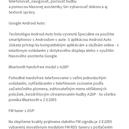
telefonovať, navigovať, počúvať hudbu
a pomocou hlasovej asistentky Siri vybavovať dokonca aj
textové správy.
Google Android Auto:
Technológia Android Auto bola vyvinutá špeciálne na použitie
smartphonov s Androidom v aute. S aplikáciou Android Auto
získate prístup ku kompatibilným aplikáciám a službám online - s
intuitívnym ovládaním z dotykového displeja alebo s využitím
hlasového asistenta Google.
Bluetooth handsfree modul s A2DP:
Pohodlné handsfree telefonovanie s veľmi jednoduchým
ovládaním, vyhľadávaním v telefónnom zozname podľa
začiatočného písmena, editovateľným menu obľúbených
položiek, bezdrôtovým streamovaním hudby A2DP - to všetko
ponúka Bluetooth u Z-E2055.
FM tuner s DSP:
Na zlepšenie kvality prijímania slabého FM signálu je Z-E2055
vybavený inovatívnym modulom FM RDS tuneru s potlačením