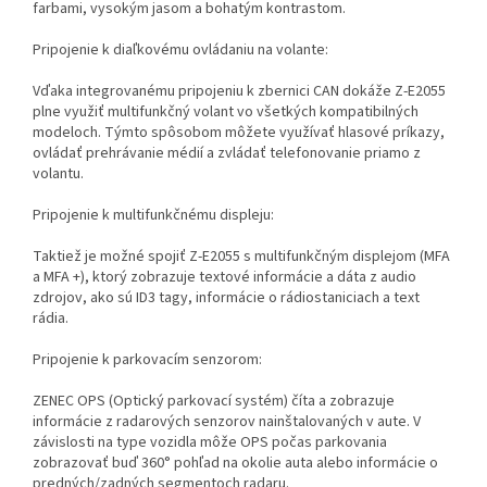
farbami, vysokým jasom a bohatým kontrastom.
Pripojenie k diaľkovému ovládaniu na volante:
Vďaka integrovanému pripojeniu k zbernici CAN dokáže Z-E2055
plne využiť multifunkčný volant vo všetkých kompatibilných
modeloch. Týmto spôsobom môžete využívať hlasové príkazy,
ovládať prehrávanie médií a zvládať telefonovanie priamo z
volantu.
Pripojenie k multifunkčnému displeju:
Taktiež je možné spojiť Z-E2055 s multifunkčným displejom (MFA
a MFA +), ktorý zobrazuje textové informácie a dáta z audio
zdrojov, ako sú ID3 tagy, informácie o rádiostaniciach a text
rádia.
Pripojenie k parkovacím senzorom:
ZENEC OPS (Optický parkovací systém) číta a zobrazuje
informácie z radarových senzorov nainštalovaných v aute. V
závislosti na type vozidla môže OPS počas parkovania
zobrazovať buď 360° pohľad na okolie auta alebo informácie o
predných/zadných segmentoch radaru.