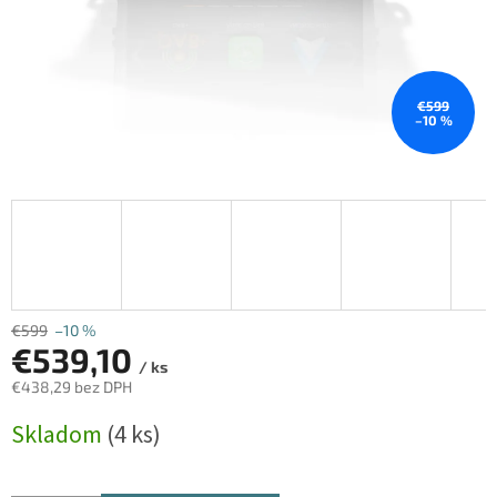
€599
–10 %
€599
–10 %
€539,10
/ ks
€438,29 bez DPH
Jednotková
Skladom
(4 ks)
cena: