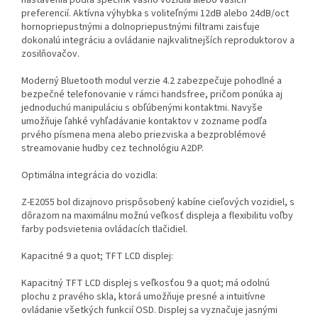
nastavenia podľa špecifík vášho vozidla alebo vašich
preferencií. Aktívna výhybka s voliteľnými 12dB alebo 24dB/oct
hornopriepustnými a dolnopriepustnými filtrami zaisťuje
dokonalú integráciu a ovládanie najkvalitnejších reproduktorov a
zosilňovačov.
Moderný Bluetooth modul verzie 4.2 zabezpečuje pohodlné a
bezpečné telefonovanie v rámci handsfree, pričom ponúka aj
jednoduchú manipuláciu s obľúbenými kontaktmi. Navyše
umožňuje ľahké vyhľadávanie kontaktov v zozname podľa
prvého písmena mena alebo priezviska a bezproblémové
streamovanie hudby cez technológiu A2DP.
Optimálna integrácia do vozidla:
Z-E2055 bol dizajnovo prispôsobený kabíne cieľových vozidiel, s
dôrazom na maximálnu možnú veľkosť displeja a flexibilitu voľby
farby podsvietenia ovládacích tlačidiel.
Kapacitné 9 a quot; TFT LCD displej:
Kapacitný TFT LCD displej s veľkosťou 9 a quot; má odolnú
plochu z pravého skla, ktorá umožňuje presné a intuitívne
ovládanie všetkých funkcií OSD. Displej sa vyznačuje jasnými