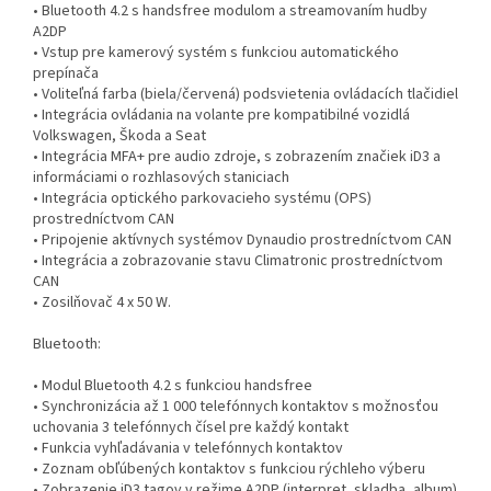
• Bluetooth 4.2 s handsfree modulom a streamovaním hudby
A2DP
• Vstup pre kamerový systém s funkciou automatického
prepínača
• Voliteľná farba (biela/červená) podsvietenia ovládacích tlačidiel
• Integrácia ovládania na volante pre kompatibilné vozidlá
Volkswagen, Škoda a Seat
• Integrácia MFA+ pre audio zdroje, s zobrazením značiek iD3 a
informáciami o rozhlasových staniciach
• Integrácia optického parkovacieho systému (OPS)
prostredníctvom CAN
• Pripojenie aktívnych systémov Dynaudio prostredníctvom CAN
• Integrácia a zobrazovanie stavu Climatronic prostredníctvom
CAN
• Zosilňovač 4 x 50 W.
Bluetooth:
• Modul Bluetooth 4.2 s funkciou handsfree
• Synchronizácia až 1 000 telefónnych kontaktov s možnosťou
uchovania 3 telefónnych čísel pre každý kontakt
• Funkcia vyhľadávania v telefónnych kontaktov
• Zoznam obľúbených kontaktov s funkciou rýchleho výberu
• Zobrazenie iD3 tagov v režime A2DP (interpret, skladba, album)