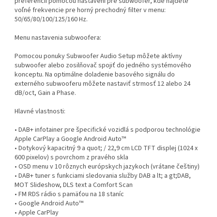
preferencií pomocou nastavení pre subwoofer, kde nájdete
voľné frekvencie pre horný prechodný filter v menu:
50/65/80/100/125/160 Hz.
Menu nastavenia subwoofera:
Pomocou ponuky Subwoofer Audio Setup môžete aktívny
subwoofer alebo zosilňovač spojiť do jedného systémového
konceptu. Na optimálne doladenie basového signálu do
externého subwooferu môžete nastaviť strmosť 12 alebo 24
dB/oct, Gain a Phase.
Hlavné vlastnosti:
• DAB+ infotainer pre špecifické vozidlá s podporou technológie
Apple CarPlay a Google Android Auto™
• Dotykový kapacitný 9 a quot; / 22,9 cm LCD TFT displej (1024 x
600 pixelov) s povrchom z pravého skla
• OSD menu v 10 rôznych európskych jazykoch (vrátane češtiny)
• DAB+ tuner s funkciami sledovania služby DAB a lt; a gt;DAB,
MOT Slideshow, DLS text a Comfort Scan
• FM RDS rádio s pamäťou na 18 staníc
• Google Android Auto™
• Apple CarPlay