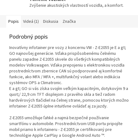
Zvýšenie akustiských vlastností vozidla, a komfort.
Popis
Videá (1)
Diskusia
Značka
Podrobný popis
Inovatívny infotainer pre vozy z koncernu VW - Z-E2055 je E a gt;
GO najnovšej generácie. Vďaka prispôsobenému čelnému
panelu zapadne Z-E2055 skvele do všetkých kompatibilných
modelov Volkswagen. Vďaka prepojeniu s elektronikou vozidla
prostredníctvom zbernice CAN sú podporované aj komfortné
funkcie, ako MFA / MFA +, multifunkčný volant alebo indikácia
systémov OPS a Climatronic.
E a gt; GO si vás získa svojím veľkým kapacitným, dotykovým 9 a
quot;/ 22,9 cm TFT displejom z pravého skla a tiež radom
hardvérových tlačidiel na čelnej strane, pomocou ktorých možno
infotainer Z-E2055 úplne intuitívne ovládať aj za jazdy.
Z-E2055 umožňuje ľahké a najmä bezpečné používanie
smartfónu v automobile. Prostredníctvom USB portu pripojíte
mobil priamo k infotaineru - Z-E2055 je certifikovaný pre
technológie Apple CarPlay a Google Android Auto ™.