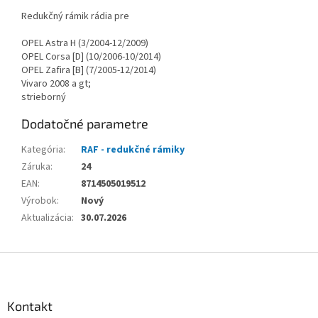
Redukčný rámik rádia pre
OPEL Astra H (3/2004-12/2009)
OPEL Corsa [D] (10/2006-10/2014)
OPEL Zafira [B] (7/2005-12/2014)
Vivaro 2008 a gt;
strieborný
Dodatočné parametre
Kategória
:
RAF - redukčné rámiky
Záruka
:
24
EAN
:
8714505019512
Výrobok
:
Nový
Aktualizácia
:
30.07.2026
Z
á
p
ä
Kontakt