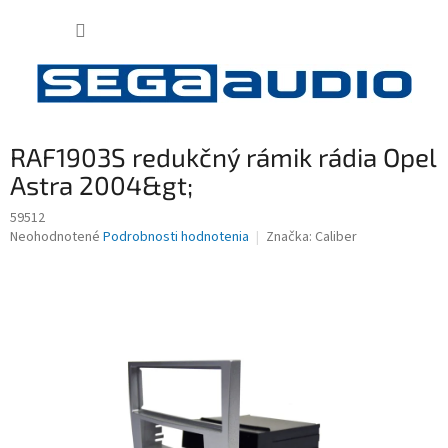
Prejsť
NÁKUP
na
obsah
KOŠÍK
RAF1903S redukčný rámik rádia Opel
Astra 2004&gt;
59512
Priemerné
Neohodnotené
Podrobnosti hodnotenia
Značka:
Caliber
hodnotenie
produktu
je
0,0
z
5
hviezdičiek.