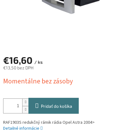
€16,60
/ ks
€13,50 bez DPH
Jednotková
Momentálne bez zásoby
cena:
Pridať do košíka
RAF1903S redukčný rámik rádia Opel Astra 2004>
Detailné informácie