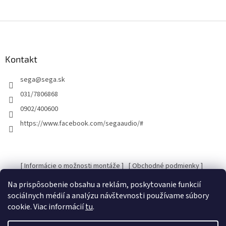
Z
á
p
ä
Kontakt
t
sega
@
sega.sk
i
e
031/7806868
0902/400600
https://www.facebook.com/segaaudio/#
[ Informácie o možnosti montáže ]
[ Obchodné podmienky ]
[ Kontakty ]
[ Ochrana osobných údajov GDRP ]
Na prispôsobenie obsahu a reklám, poskytovanie funkcií
sociálnych médií a analýzu návštevnosti používame súbory
cookie. Viac informácií
tu
.
Vytvoril Shoptet