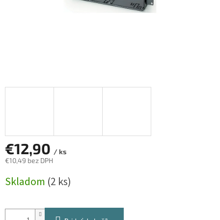
€12,90
/ ks
€10,49 bez DPH
Jednotková
Skladom
(2 ks)
cena: