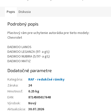
Popis
Diskusia
Podrobný popis
Plastový rám pre uchytenie autorádia pre tieto modely:
Chevrolet
DAEWOO LANOS
DAEWOO LEGANZA (97- a gt;)
DAEWOO NUBIRA (5/97- a gt;)
DAEWOO MATIZ
Dodatočné parametre
Kategória
:
RAF - redukčné rámiky
Záruka
:
24
Hmotnosť
:
0.25 kg
EAN
:
8714505017648
Výrobok
:
Nový
Aktualizácia
:
30.07.2026