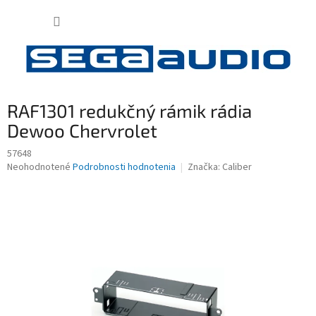
Prejsť
NÁKUP
na
obsah
KOŠÍK
RAF1301 redukčný rámik rádia
Dewoo Chervrolet
57648
Priemerné
Neohodnotené
Podrobnosti hodnotenia
Značka:
Caliber
hodnotenie
produktu
je
0,0
z
5
hviezdičiek.