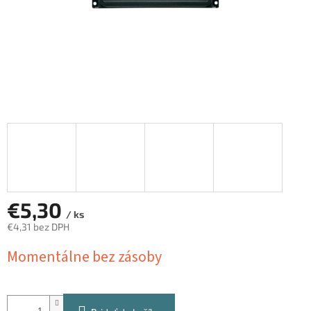
€5,30
/ ks
€4,31 bez DPH
Jednotková
Momentálne bez zásoby
cena: