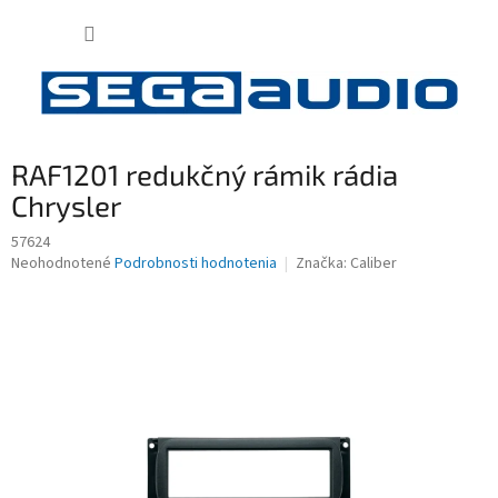
Prejsť
NÁKUP
na
obsah
KOŠÍK
RAF1201 redukčný rámik rádia
Chrysler
57624
Priemerné
Neohodnotené
Podrobnosti hodnotenia
Značka:
Caliber
hodnotenie
produktu
je
0,0
z
5
hviezdičiek.