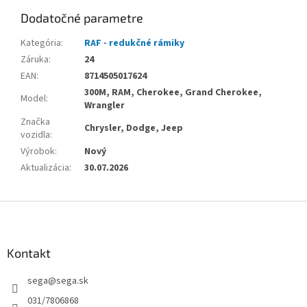
Dodatočné parametre
Kategória
:
RAF - redukčné rámiky
Záruka
:
24
EAN
:
8714505017624
300M, RAM, Cherokee, Grand Cherokee,
Model
:
Wrangler
Značka
Chrysler, Dodge, Jeep
vozidla
:
Výrobok
:
Nový
Aktualizácia
:
30.07.2026
Z
á
p
ä
Kontakt
t
sega
@
sega.sk
i
e
031/7806868