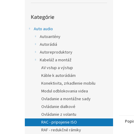
Preskočiť
Kategórie
kategórie
Auto audio
Autoantény
Autorádiá
Autoreproduktory
Kabeláž a montáž
AV vstup a výstup
Káble k autorádiám
Konektivita, zrkadlenie mobilu
Modul odblokovania videa
Ovladanie a montážne sady
Ovládanie dialkové
Ovládanie z volantu
Popi
RAC - pripojenie ISO
RAF - redukčné rámiky