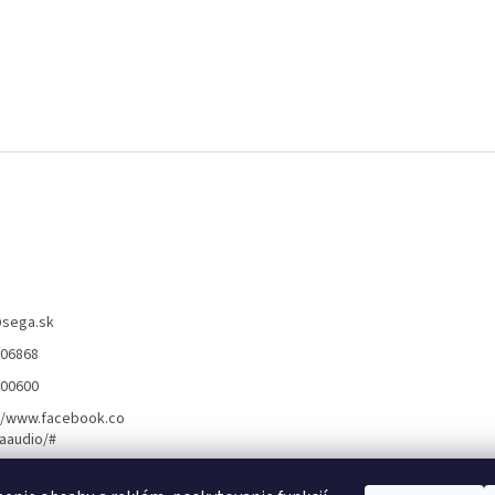
@
sega.sk
806868
400600
//www.facebook.co
aaudio/#