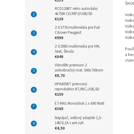
€139
ŠKOD
RCD120BT retro autorádio
4x75W CD/MP3/USB/SD
Volk
€138
Volks
Volk
Z-E3776 multimédia pre Fiat
Volk
Citroen Peugeot
Volk
€999
Z-E2065 multimedia pre VW,
Použí
Seat, Škoda
a ke
€649
stani
Vibrofiltr premium 2
antivibračný mat. 500x700mm
€8,70
HPA605BT prenosný
reproduktor BT,MIC,USB,SD
€159
ET-MA1 Monoblok 1 x 690 Watt
€369
Napájač, sieťový adaptér 1,5-
14V/0,1A s ant.vyh
€4,50