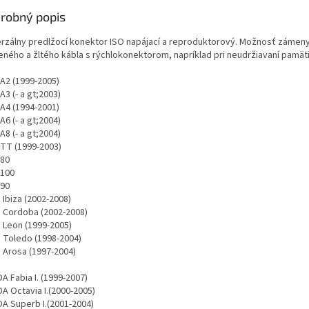
robný popis
erzálny predlžocí konektor ISO napájací a reproduktorový. Možnosť zámen
eného a žltého kábla s rýchlokonektorom, napríklad pri neudržiavaní pamäti
 A2 (1999-2005)
A3 (- a gt;2003)
 A4 (1994-2001)
A6 (- a gt;2004)
A8 (- a gt;2004)
 TT (1999-2003)
 80
 100
 90
 Ibiza (2002-2008)
 Cordoba (2002-2008)
 Leon (1999-2005)
 Toledo (1998-2004)
 Arosa (1997-2004)
A Fabia I. (1999-2007)
A Octavia I.(2000-2005)
A Superb I.(2001-2004)