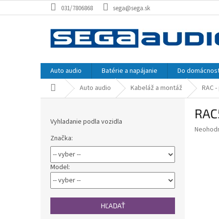
Prejsť
031/7806868
sega@sega.sk
na
obsah
Auto audio
Batérie a napájanie
Do domácnost
Domov
Auto audio
Kabeláž a montáž
RAC -
B
RAC
o
Vyhladanie podla vozidla
č
Priemer
Neohod
n
Značka:
hodnote
ý
produkt
p
je
0,0
a
Model:
z
n
5
e
hviezdič
l
HĽADAŤ