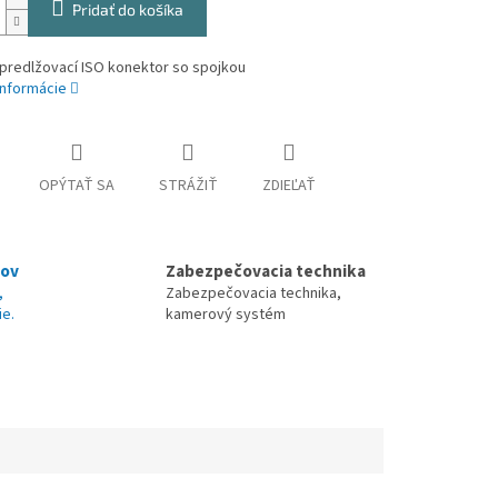
Pridať do košíka
predlžovací ISO konektor so spojkou
informácie
OPÝTAŤ SA
STRÁŽIŤ
ZDIEĽAŤ
nov
Zabezpečovacia technika
,
Zabezpečovacia technika,
ie.
kamerový systém