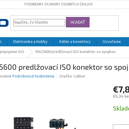
PODMIENKY OCHRANY OSOBNÝCH ÚDAJOV
HĽADAŤ
i
Elektronika a Hobby
Káble a konektory
Ozvučenie
 pripojenie ISO
RAC5600 predlžovací ISO konektor so spojkou
5600 predlžovací ISO konektor so spo
né
notené
Podrobnosti hodnotenia
Značka:
Caliber
nie
€7,
u
€6,34 b
Jednotk
Skla
cena:
iek.