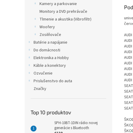
Kamery a parkovanie
Pod
Monitory a DVD prehrávače
univ
Tlmenie a akustika (Vibrofiltr)
červ
Woofery
Zosilňovače
AUDI
AUDI 
Batérie a napájanie
AUDI
Do domácnosti
AUDI 
AUDI 
Elektronika a Hobby
AUDI
Káble a konektory
AUDI
Ozvučenie
AUDI
AUDI
Prislušenstvo do auta
SEAT
Značky
SEAT
SEAT
SEAT
SEAT
Top 10 produktov
ŠKOD
SPH-10BT-1DIN rádio novej
ŠKOD
generácie s Bluetooth
ŠKOD