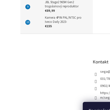
JBL Stage2 965M Gen2
trojpásmový reproduktor
€89,99
Kamera 4PIN PAL/NTSC pro
Iveco Daily 2023-
€155
Z
á
p
ä
t
Kontakt
i
e
sega
031/7
0902/
https:
m/seg