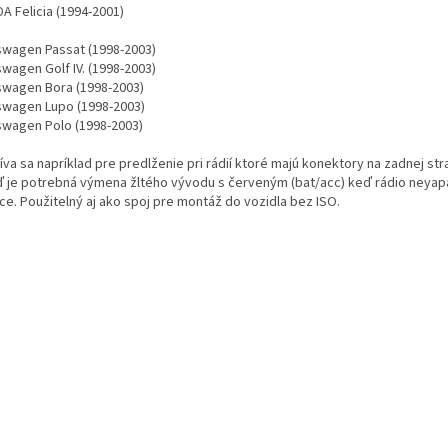
A Felicia (1994-2001)
swagen Passat (1998-2003)
wagen Golf IV. (1998-2003)
swagen Bora (1998-2003)
swagen Lupo (1998-2003)
swagen Polo (1998-2003)
va sa napríklad pre predlženie pri rádií ktoré majú konektory na zadnej st
ď je potrebná výmena žltého vývodu s červeným (bat/acc) keď rádio neya
ce. Použitelný aj ako spoj pre montáž do vozidla bez ISO.