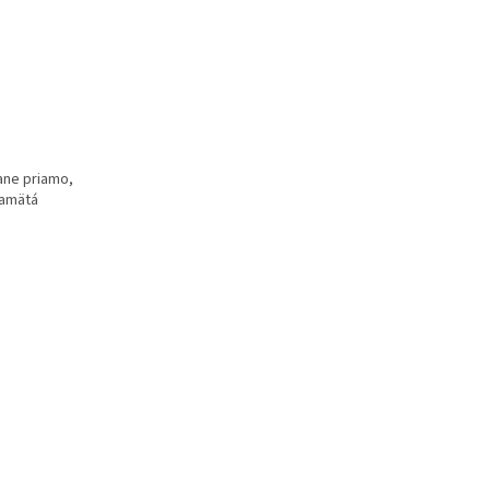
rane priamo,
pamätá