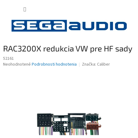
Prejsť
NÁKUP
na
obsah
KOŠÍK
RAC3200X redukcia VW pre HF sady
52161
Priemerné
Neohodnotené
Podrobnosti hodnotenia
Značka:
Caliber
hodnotenie
produktu
je
0,0
z
5
hviezdičiek.