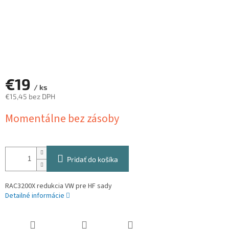
€19
/ ks
€15,45 bez DPH
Jednotková
Momentálne bez zásoby
cena:
Pridať do košíka
RAC3200X redukcia VW pre HF sady
Detailné informácie