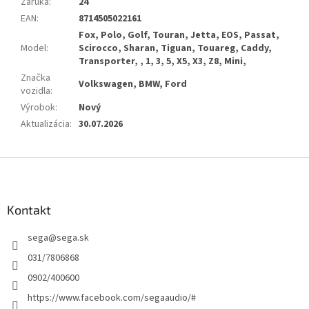
Záruka
:
24
EAN
:
8714505022161
Fox, Polo, Golf, Touran, Jetta, EOS, Passat,
Model
:
Scirocco, Sharan, Tiguan, Touareg, Caddy,
Transporter, , 1, 3, 5, X5, X3, Z8, Mini,
Značka
Volkswagen, BMW, Ford
vozidla
:
Výrobok
:
Nový
Aktualizácia
:
30.07.2026
Z
á
p
ä
Kontakt
t
sega
@
sega.sk
i
e
031/7806868
0902/400600
https://www.facebook.com/segaaudio/#