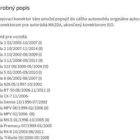
robný popis
ojovací konektor Vám umožní pripojiť do vášho automobilu originálne autor
 konektorom pre autorádiá MAZDA, ukončený konektorom ISO.
né pre vozidlá:
a 2 02/2003-10/2007 (I)
 2 10/2007-11/2014 (II)
a 3 10/2003-06/2009 (I)
 3 12/2008-09/2013 (II)
a 323 09/2000-05/2004 (VI)
a 5 02/2005-09/2010 (I)
a 6 06/2002-08/2007 (I)
a 626 05/1997-10/2002
a BT 50 08/2006-11/2011 (I)
a CX-7 11/2006-
a Demio 10/1996-07/2003
a MPV 08/1999-02/2006 (II)
 MPV 02/2006- (III)
a MX-5 01/1998-10/2005 (II)
a Premacy 07/1999-03/2005
a RX-8 10/2003-06/2012
a Tribute 03/2000-05/2008