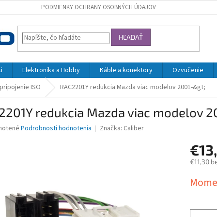
PODMIENKY OCHRANY OSOBNÝCH ÚDAJOV
HĽADAŤ
i
Elektronika a Hobby
Káble a konektory
Ozvučenie
 pripojenie ISO
RAC2201Y redukcia Mazda viac modelov 2001-&gt;
2201Y redukcia Mazda viac modelov 2
né
notené
Podrobnosti hodnotenia
Značka:
Caliber
nie
€13
u
€11,30 b
Jednotk
Momen
cena:
iek.