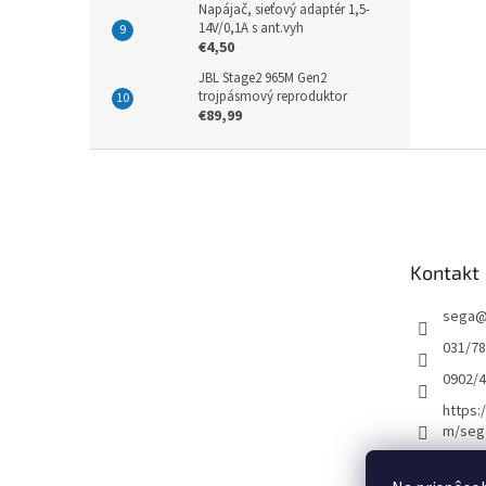
Napájač, sieťový adaptér 1,5-
14V/0,1A s ant.vyh
€4,50
JBL Stage2 965M Gen2
trojpásmový reproduktor
€89,99
Z
á
p
ä
t
Kontakt
i
e
sega
031/7
0902/
https:
m/seg