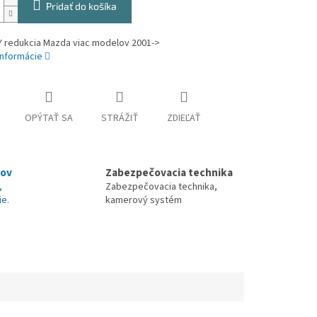
Pridať do košíka
 redukcia Mazda viac modelov 2001->
informácie
OPÝTAŤ SA
STRÁŽIŤ
ZDIEĽAŤ
nov
Zabezpečovacia technika
,
Zabezpečovacia technika,
ie.
kamerový systém