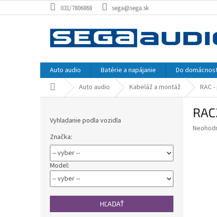
Prejsť
031/7806868
sega@sega.sk
na
obsah
Auto audio
Batérie a napájanie
Do domácnost
Domov
Auto audio
Kabeláž a montáž
RAC -
B
RAC
o
Vyhladanie podla vozidla
č
Priemer
Neohod
n
Značka:
hodnote
ý
produkt
p
je
0,0
a
Model:
z
n
5
e
hviezdič
l
HĽADAŤ