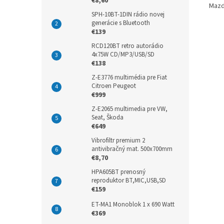
€8,60
Mazd
SPH-10BT-1DIN rádio novej
generácie s Bluetooth
€139
RCD120BT retro autorádio
4x75W CD/MP3/USB/SD
€138
Z-E3776 multimédia pre Fiat
Citroen Peugeot
€999
Z-E2065 multimedia pre VW,
Seat, Škoda
€649
Vibrofiltr premium 2
antivibračný mat. 500x700mm
€8,70
HPA605BT prenosný
reproduktor BT,MIC,USB,SD
€159
ET-MA1 Monoblok 1 x 690 Watt
€369