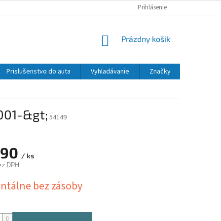
Prihlásenie
NÁKUPNÝ
Prázdny košík
KOŠÍK
Prislušenstvo do auta
Vyhladávanie
Značky
001-&gt;
54149
,90
/ ks
ez DPH
ová
tálne bez zásoby