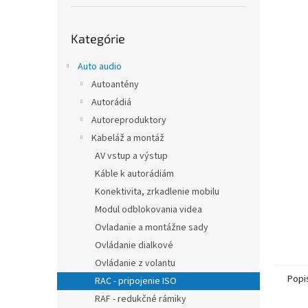
Preskočiť
Kategórie
kategórie
Auto audio
Autoantény
Autorádiá
Autoreproduktory
Kabeláž a montáž
AV vstup a výstup
Káble k autorádiám
Konektivita, zrkadlenie mobilu
Modul odblokovania videa
Ovladanie a montážne sady
Ovládanie dialkové
Ovládanie z volantu
Popi
RAC - pripojenie ISO
RAF - redukčné rámiky