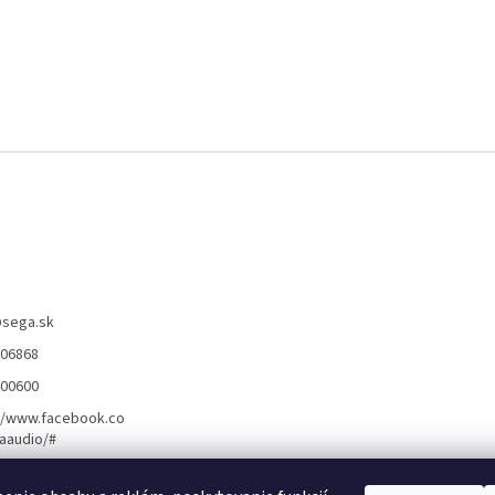
@
sega.sk
806868
400600
//www.facebook.co
aaudio/#