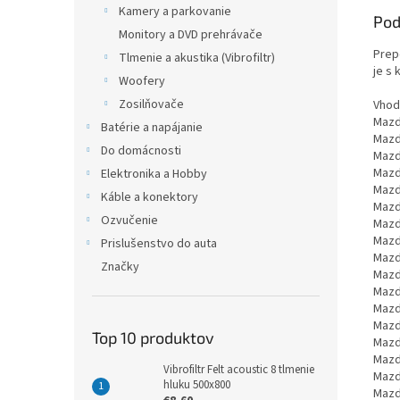
Kamery a parkovanie
Pod
Monitory a DVD prehrávače
Prep
Tlmenie a akustika (Vibrofiltr)
je s
Woofery
Zosilňovače
Vhod
Mazd
Batérie a napájanie
Mazda
Do domácnosti
Mazd
Mazda
Elektronika a Hobby
Mazd
Káble a konektory
Mazd
Ozvučenie
Mazd
Mazd
Prislušenstvo do auta
Mazd
Značky
Mazd
Mazd
Mazd
Mazda
Top 10 produktov
Mazd
Mazd
Vibrofiltr Felt acoustic 8 tlmenie
Mazd
hluku 500x800
Mazd