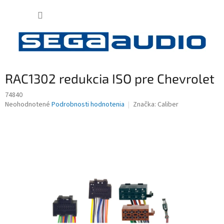
Prejsť
NÁKUP
na
obsah
KOŠÍK
RAC1302 redukcia ISO pre Chevrolet
74840
Priemerné
Neohodnotené
Podrobnosti hodnotenia
Značka:
Caliber
hodnotenie
produktu
je
0,0
z
5
hviezdičiek.