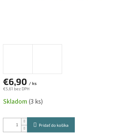
€6,90
/ ks
€5,61 bez DPH
Jednotková
Skladom
(3 ks)
cena:
Pridať do košíka