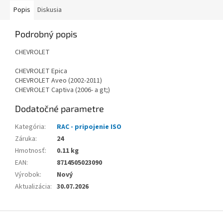
Popis
Diskusia
Podrobný popis
CHEVROLET
CHEVROLET Epica
CHEVROLET Aveo (2002-2011)
CHEVROLET Captiva (2006- a gt;)
Dodatočné parametre
Kategória
:
RAC - pripojenie ISO
Záruka
:
24
Hmotnosť
:
0.11 kg
EAN
:
8714505023090
Výrobok
:
Nový
Aktualizácia
:
30.07.2026
Z