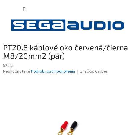
Prejsť
NÁKUP
na
obsah
KOŠÍK
PT20.8 káblové oko červená/čierna
M8/20mm2 (pár)
52025
Priemerné
Neohodnotené
Podrobnosti hodnotenia
Značka:
Caliber
hodnotenie
produktu
je
0,0
z
5
hviezdičiek.