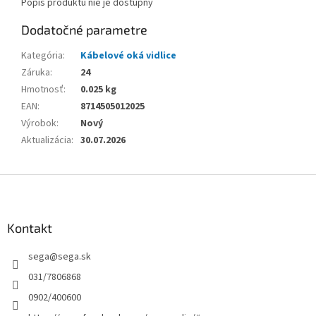
Popis produktu nie je dostupný
Dodatočné parametre
Kategória
:
Kábelové oká vidlice
Záruka
:
24
Hmotnosť
:
0.025 kg
EAN
:
8714505012025
Výrobok
:
Nový
Aktualizácia
:
30.07.2026
Z
á
p
ä
Kontakt
t
sega
@
sega.sk
i
e
031/7806868
0902/400600