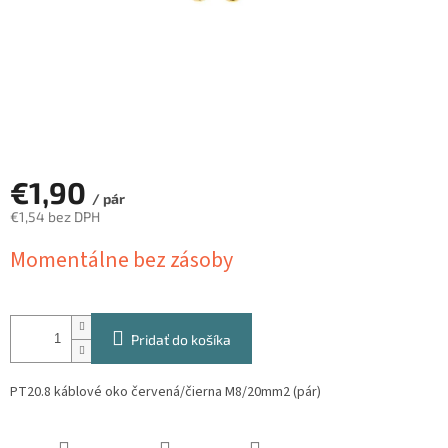
€1,90
/ pár
€1,54 bez DPH
Jednotková
Momentálne bez zásoby
cena:
Pridať do košíka
PT20.8 káblové oko červená/čierna M8/20mm2 (pár)