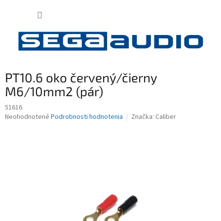
Prejsť
NÁKUP
na
obsah
KOŠÍK
PT10.6 oko červený/čierny
M6/10mm2 (pár)
51616
Priemerné
Neohodnotené
Podrobnosti hodnotenia
Značka:
Caliber
hodnotenie
produktu
je
0,0
z
5
hviezdičiek.