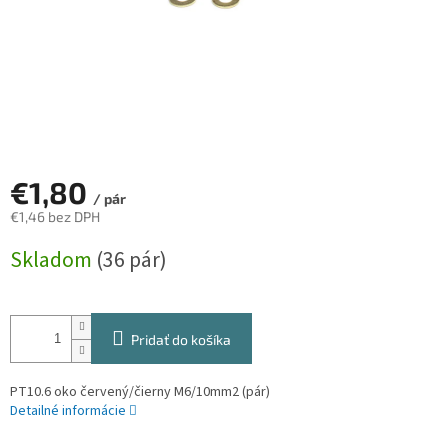
€1,80
/ pár
€1,46 bez DPH
Jednotková
Skladom
(36 pár)
cena:
Pridať do košíka
PT10.6 oko červený/čierny M6/10mm2 (pár)
Detailné informácie