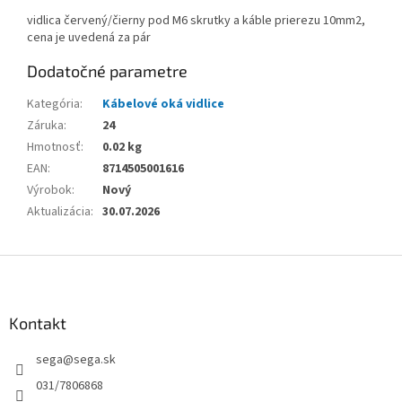
vidlica červený/čierny pod M6 skrutky a káble prierezu 10mm2,
cena je uvedená za pár
Dodatočné parametre
Kategória
:
Kábelové oká vidlice
Záruka
:
24
Hmotnosť
:
0.02 kg
EAN
:
8714505001616
Výrobok
:
Nový
Aktualizácia
:
30.07.2026
Z
á
p
ä
Kontakt
t
sega
@
sega.sk
i
e
031/7806868