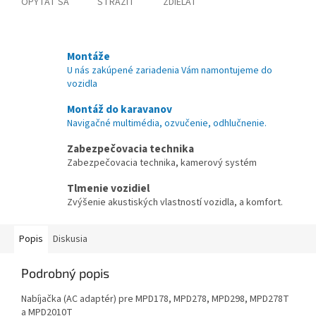
OPÝTAŤ SA
STRÁŽIŤ
ZDIEĽAŤ
Montáže
U nás zakúpené zariadenia Vám namontujeme do
vozidla
Montáž do karavanov
Navigačné multimédia, ozvučenie, odhlučnenie.
Zabezpečovacia technika
Zabezpečovacia technika, kamerový systém
Tlmenie vozidiel
Zvýšenie akustiských vlastností vozidla, a komfort.
Popis
Diskusia
Podrobný popis
Nabíjačka (AC adaptér) pre MPD178, MPD278, MPD298, MPD278T
a MPD2010T