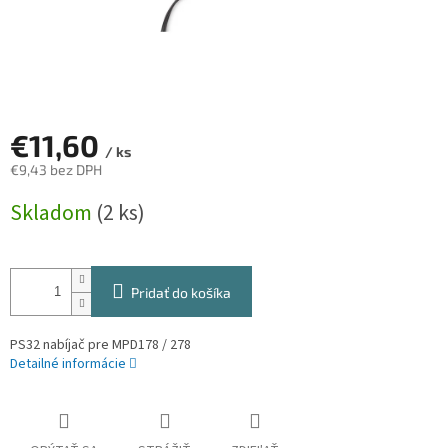
€11,60
/ ks
€9,43 bez DPH
Jednotková
Skladom
(2 ks)
cena:
Pridať do košíka
PS32 nabíjač pre MPD178 / 278
Detailné informácie