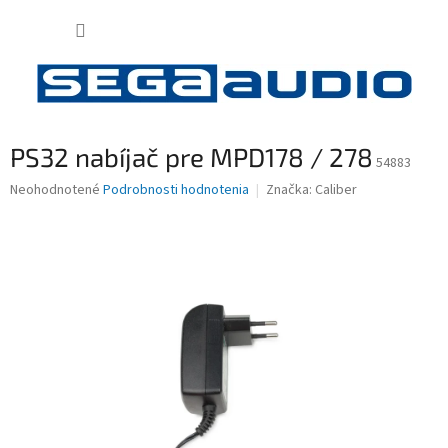
Prejsť
NÁKUP
na
obsah
KOŠÍK
PS32 nabíjač pre MPD178 / 278
54883
Priemerné
Neohodnotené
Podrobnosti hodnotenia
Značka:
Caliber
hodnotenie
produktu
je
0,0
z
5
hviezdičiek.