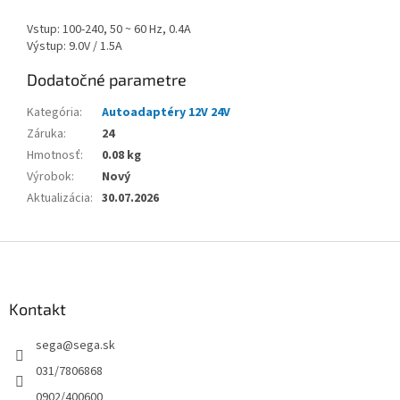
Vstup: 100-240, 50 ~ 60 Hz, 0.4A
Výstup: 9.0V / 1.5A
Dodatočné parametre
Kategória
:
Autoadaptéry 12V 24V
Záruka
:
24
Hmotnosť
:
0.08 kg
Výrobok
:
Nový
Aktualizácia
:
30.07.2026
Z
á
p
ä
Kontakt
t
sega
@
sega.sk
i
e
031/7806868
0902/400600