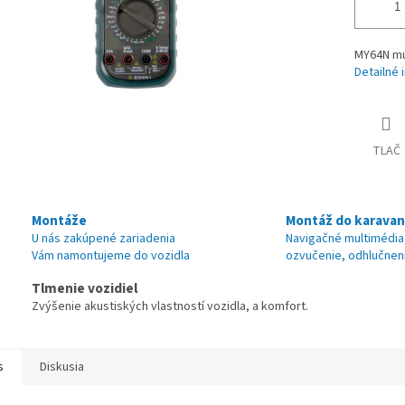
MY64N mu
Detailné 
TLAČ
Montáže
Montáž do karava
U nás zakúpené zariadenia
Navigačné multimédia
Vám namontujeme do vozidla
ozvučenie, odhlučnen
Tlmenie vozidiel
Zvýšenie akustiských vlastností vozidla, a komfort.
s
Diskusia