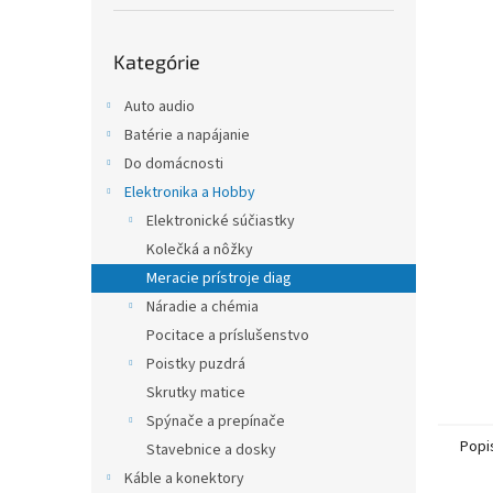
Preskočiť
Kategórie
kategórie
Auto audio
Batérie a napájanie
Do domácnosti
Elektronika a Hobby
Elektronické súčiastky
Kolečká a nôžky
Meracie prístroje diag
Náradie a chémia
Pocitace a príslušenstvo
Poistky puzdrá
Skrutky matice
Spýnače a prepínače
Popi
Stavebnice a dosky
Káble a konektory