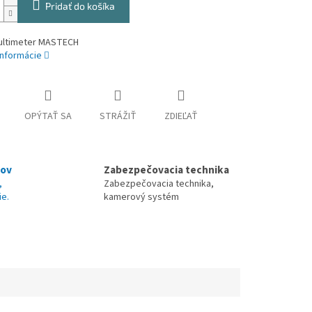
Pridať do košíka
ltimeter MASTECH
informácie
OPÝTAŤ SA
STRÁŽIŤ
ZDIEĽAŤ
nov
Zabezpečovacia technika
,
Zabezpečovacia technika,
ie.
kamerový systém