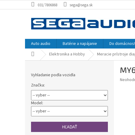
Prejsť
031/7806868
sega@sega.sk
na
obsah
Auto audio
Batérie a napájanie
Do domácnost
Domov
Elektronika a Hobby
Meracie prístroje dia
B
MY6
o
Vyhladanie podla vozidla
č
Priemer
Neohod
n
Značka:
hodnote
ý
produkt
p
je
0,0
a
Model:
z
n
5
e
hviezdič
l
HĽADAŤ