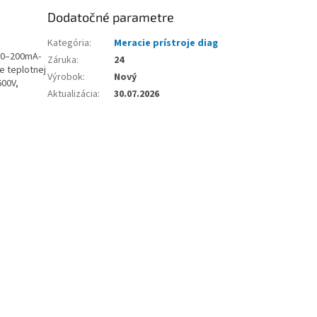
Dodatočné parametre
Kategória
:
Meracie prístroje diag
20–200mA-
Záruka
:
24
e teplotnej
Výrobok
:
Nový
600V,
Aktualizácia
:
30.07.2026