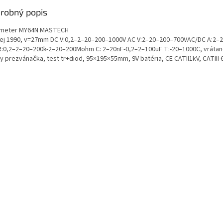
robný popis
imeter MY64N MASTECH
lej 1990, v=27mm DC V:0,2–2–20–200–1000V AC V:2–20–200–700VAC/DC A:2–
R:0,2–2–20–200k-2–20–200Mohm C: 2–20nF-0,2–2–100uF T:-20–1000C, vrátan
y prezvánačka, test tr+diod, 95×195×55mm, 9V batéria, CE CATII1kV, CATIII 