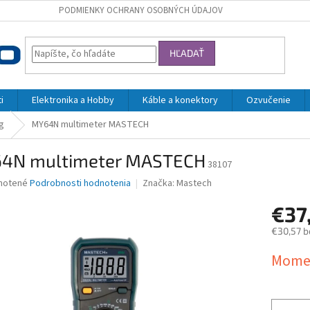
PODMIENKY OCHRANY OSOBNÝCH ÚDAJOV
HĽADAŤ
i
Elektronika a Hobby
Káble a konektory
Ozvučenie
g
MY64N multimeter MASTECH
4N multimeter MASTECH
38107
né
notené
Podrobnosti hodnotenia
Značka:
Mastech
nie
€37
u
€30,57 b
Jednotk
Momen
cena:
iek.