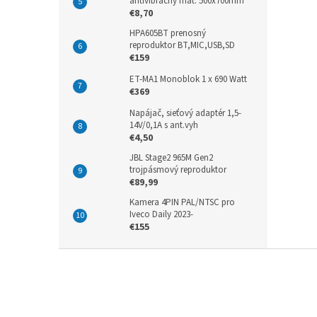
antivibračný mat. 500x700mm
€8,70
HPA605BT prenosný
reproduktor BT,MIC,USB,SD
€159
ET-MA1 Monoblok 1 x 690 Watt
€369
Napájač, sieťový adaptér 1,5-
14V/0,1A s ant.vyh
€4,50
JBL Stage2 965M Gen2
trojpásmový reproduktor
€89,99
Kamera 4PIN PAL/NTSC pro
Iveco Daily 2023-
€155
Z
á
p
ä