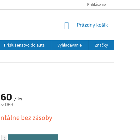
Prihlásenie
NÁKUPNÝ
Prázdny košík
KOŠÍK
Prislušenstvo do auta
Vyhladávanie
Značky
,60
/ ks
ez DPH
ová
tálne bez zásoby