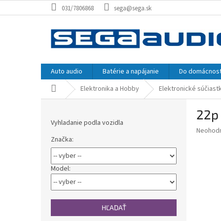
Prejsť
031/7806868
sega@sega.sk
na
obsah
Auto audio
Batérie a napájanie
Do domácnost
Domov
Elektronika a Hobby
Elektronické súčiast
B
22p
o
Vyhladanie podla vozidla
č
Priemer
Neohod
n
Značka:
hodnote
ý
produkt
p
je
0,0
a
Model:
z
n
5
e
hviezdič
l
HĽADAŤ