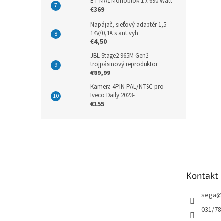
ET-MA1 Monoblok 1 x 690 Watt
€369
Napájač, sieťový adaptér 1,5-
14V/0,1A s ant.vyh
€4,50
JBL Stage2 965M Gen2
trojpásmový reproduktor
€89,99
Kamera 4PIN PAL/NTSC pro
Iveco Daily 2023-
€155
Z
á
p
ä
t
Kontakt
i
e
sega
031/7