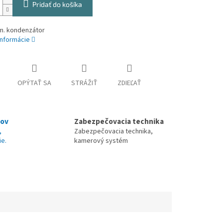
Pridať do košíka
m. kondenzátor
informácie
OPÝTAŤ SA
STRÁŽIŤ
ZDIEĽAŤ
nov
Zabezpečovacia technika
,
Zabezpečovacia technika,
ie.
kamerový systém