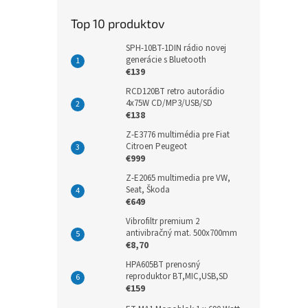
Top 10 produktov
SPH-10BT-1DIN rádio novej
generácie s Bluetooth
€139
RCD120BT retro autorádio
4x75W CD/MP3/USB/SD
€138
Z-E3776 multimédia pre Fiat
Citroen Peugeot
€999
Z-E2065 multimedia pre VW,
Seat, Škoda
€649
Vibrofiltr premium 2
antivibračný mat. 500x700mm
€8,70
HPA605BT prenosný
reproduktor BT,MIC,USB,SD
€159