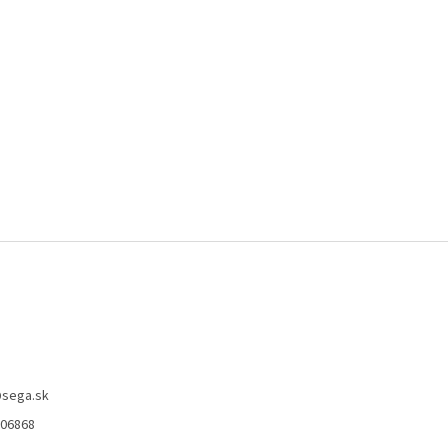
@
sega.sk
806868