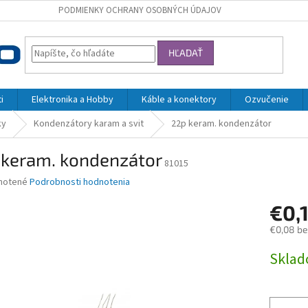
PODMIENKY OCHRANY OSOBNÝCH ÚDAJOV
HĽADAŤ
i
Elektronika a Hobby
Káble a konektory
Ozvučenie
ky
Kondenzátory karam a svit
22p keram. kondenzátor
 keram. kondenzátor
81015
né
notené
Podrobnosti hodnotenia
nie
€0,
u
€0,08 b
Jednotk
Skla
cena:
iek.