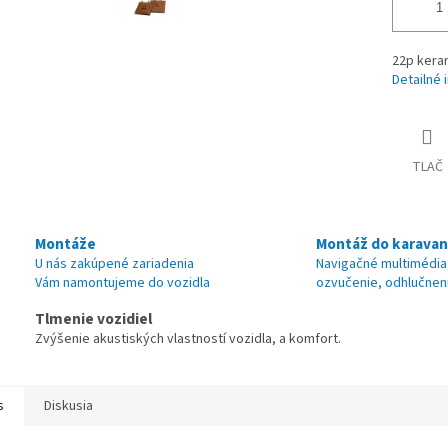
22p kera
Detailné 
TLAČ
Montáže
Montáž do karava
U nás zakúpené zariadenia
Navigačné multimédia
Vám namontujeme do vozidla
ozvučenie, odhlučnen
Tlmenie vozidiel
Zvýšenie akustiských vlastností vozidla, a komfort.
s
Diskusia