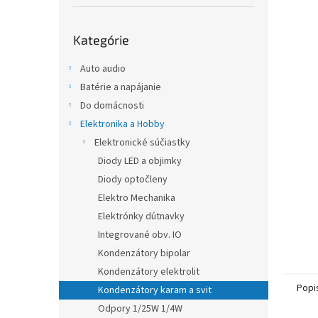
Preskočiť
Kategórie
kategórie
Auto audio
Batérie a napájanie
Do domácnosti
Elektronika a Hobby
Elektronické súčiastky
Diody LED a objimky
Diody optočleny
Elektro Mechanika
Elektrónky dútnavky
Integrované obv. IO
Kondenzátory bipolar
Kondenzátory elektrolit
Popi
Kondenzátory karam a svit
Odpory 1/25W 1/4W