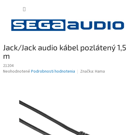
Prejsť
NÁKUP
na
obsah
KOŠÍK
Jack/Jack audio kábel pozlátený 1,5
m
21204
Priemerné
Neohodnotené
Podrobnosti hodnotenia
Značka:
Hama
hodnotenie
produktu
je
0,0
z
5
hviezdičiek.