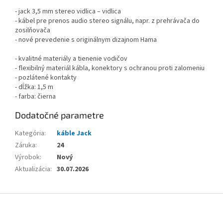
- jack 3,5 mm stereo vidlica – vidlica
- kábel pre prenos audio stereo signálu, napr. z prehrávača do
zosilňovača
- nové prevedenie s originálnym dizajnom Hama
- kvalitné materiály a tienenie vodičov
- flexibilný materiál kábla, konektory s ochranou proti zalomeniu
- pozlátené kontakty
- dĺžka: 1,5 m
- farba: čierna
Dodatočné parametre
Kategória
:
káble Jack
Záruka
:
24
Výrobok
:
Nový
Aktualizácia
:
30.07.2026
Z
á
p