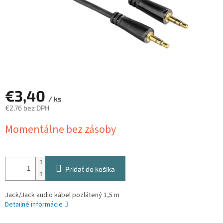
€3,40
/ ks
€2,76 bez DPH
Jednotková
Momentálne bez zásoby
cena:
Pridať do košíka
Jack/Jack audio kábel pozlátený 1,5 m
Detailné informácie