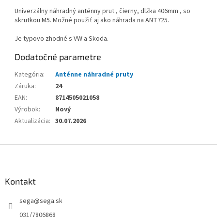
Univerzálny náhradný anténny prut , čierny, dlžka 406mm , so
skrutkou M5. Možné použiť aj ako náhrada na ANT725.
Je typovo zhodné s VW a Skoda.
Dodatočné parametre
Kategória
:
Anténne náhradné pruty
Záruka
:
24
EAN
:
8714505021058
Výrobok
:
Nový
Aktualizácia
:
30.07.2026
Z
á
p
ä
Kontakt
t
sega
@
sega.sk
i
e
031/7806868