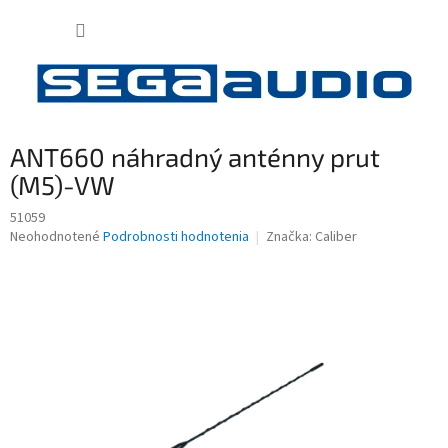
Prejsť
NÁKUP
na
obsah
KOŠÍK
ANT660 náhradný anténny prut
(M5)-VW
51059
Priemerné
Neohodnotené
Podrobnosti hodnotenia
Značka:
Caliber
hodnotenie
produktu
je
0,0
z
5
hviezdičiek.