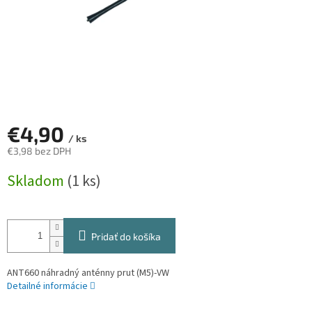
€4,90
/ ks
€3,98 bez DPH
Jednotková
Skladom
(1 ks)
cena:
Pridať do košíka
ANT660 náhradný anténny prut (M5)-VW
Detailné informácie