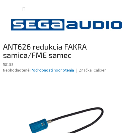
Prejsť
NÁKUP
na
obsah
KOŠÍK
ANT626 redukcia FAKRA
samica/FME samec
58158
Priemerné
Neohodnotené
Podrobnosti hodnotenia
Značka:
Caliber
hodnotenie
produktu
je
0,0
z
5
hviezdičiek.