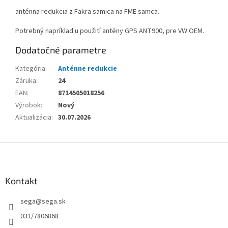
anténna redukcia z Fakra samica na FME samca.
Potrebný napríklad u použití antény GPS ANT900, pre VW OEM.
Dodatočné parametre
Kategória
:
Anténne redukcie
Záruka
:
24
EAN
:
8714505018256
Výrobok
:
Nový
Aktualizácia
:
30.07.2026
Z
á
p
ä
Kontakt
t
sega
@
sega.sk
i
e
031/7806868