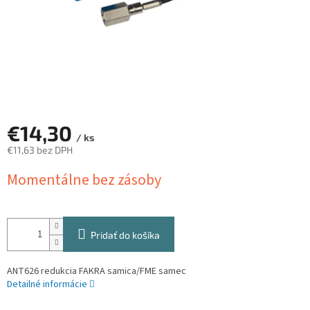
€14,30
/ ks
€11,63 bez DPH
Jednotková
Momentálne bez zásoby
cena:
Pridať do košíka
ANT626 redukcia FAKRA samica/FME samec
Detailné informácie