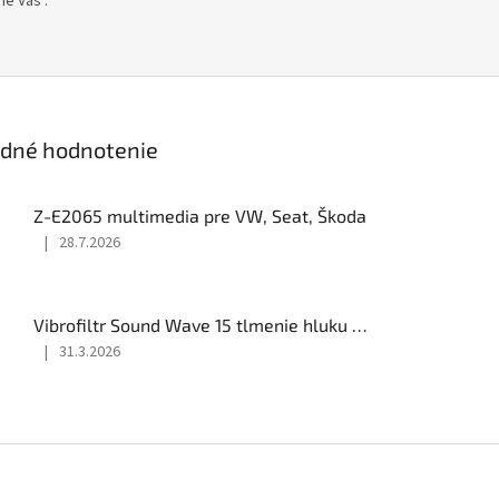
me Vás .
edné hodnotenie
Z-E2065 multimedia pre VW, Seat, Škoda
|
28.7.2026
Hodnotenie
produktu
je
5
Vibrofiltr Sound Wave 15 tlmenie hluku 500x500
z
|
31.3.2026
5
Hodnotenie
hviezdičiek.
produktu
je
5
z
5
hviezdičiek.