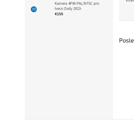
n
Víta
Kamera 4PIN PAL/NTSC pro
á
Iveco Daily 2023-
€155
p
r
e
Posl
d
a
j
ň
a
n
a
a
u
t
Z
o
á