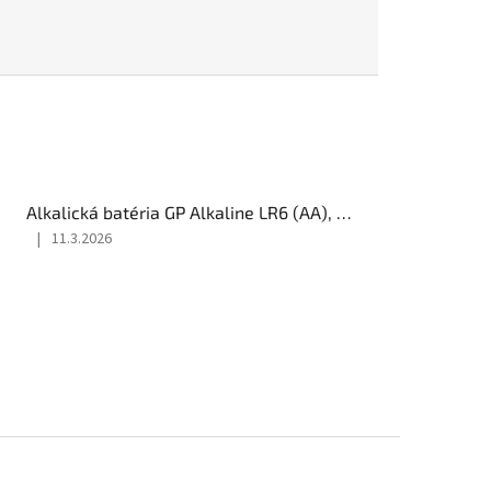
Alkalická batéria GP Alkaline LR6 (AA), 4 ks
|
11.3.2026
Hodnotenie
produktu
je
5
z
5
hviezdičiek.