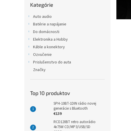
t
Kategórie
kategórie
r
o
Auto audio
Batérie a napájanie
n
Do domácnosti
i
Elektronika a Hobby
k
Káble a konektory
y
Ozvučenie
,
Prislušenstvo do auta
a
Značky
u
d
i
Top 10 produktov
o
SPH-10BT-1DIN rádio novej
t
generácie s Bluetooth
€139
e
RCD120BT retro autorádio
c
4x75W CD/MP3/USB/SD