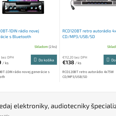
0BT-1DIN rádio novej
RCD120BT retro autorádio 
ácie s Bluetooth
CD/MP3/USB/SD
Skladom
(2 ks)
Skla
1 bez DPH
€112,20 bez DPH
Do košíka
Do
9
€138
/ ks
/ ks
BT-1DIN rádio novej generácie s
RCD120BT retro autorádio 4x75W
oth
CD/MP3/USB/SD
edaj elektroniky, audiotecniky špeciali