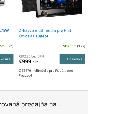
4x75W
Z-E3776 multimédia pre Fiat
Citroen Peugeot
dom
(1 ks)
Skladom
(3 ks)
€812,20 bez DPH
 košíka
Do košíka
€999
/ ks
Z-E3776 multimédia pre Fiat Citroen
Peugeot
zovaná predajňa na...