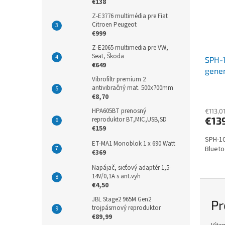
n
€138
i
Z-E3776 multimédia pre Fiat
Citroen Peugeot
k
€999
y
Z-E2065 multimedia pre VW,
š
Seat, Škoda
SPH-1
€649
p
gener
Vibrofiltr premium 2
e
antivibračný mat. 500x700mm
€8,70
c
HPA605BT prenosný
€113,0
i
€13
reproduktor BT,MIC,USB,SD
a
€159
SPH-10
l
ET-MA1 Monoblok 1 x 690 Watt
Blueto
€369
i
Napájač, sieťový adaptér 1,5-
z
14V/0,1A s ant.vyh
o
€4,50
v
JBL Stage2 965M Gen2
Pr
trojpásmový reproduktor
a
€89,99