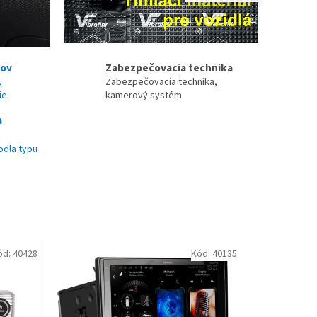
nov
Zabezpečovacia technika
,
Zabezpečovacia technika,
ie.
kamerový systém
a
odla typu
ód:
40428
Kód:
40135