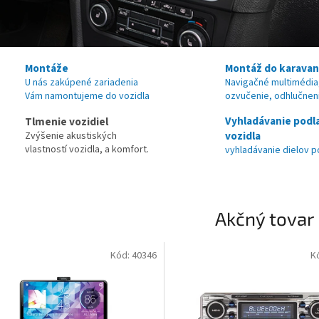
Montáže
Montáž do karava
U nás zakúpené zariadenia
Navigačné multimédia
Vám namontujeme do vozidla
ozvučenie, odhlučnen
Vyhladávanie podl
Tlmenie vozidiel
vozidla
Zvýšenie akustiských
vlastností vozidla, a komfort.
vyhladávanie dielov p
Akčný tovar
Kód:
40346
K