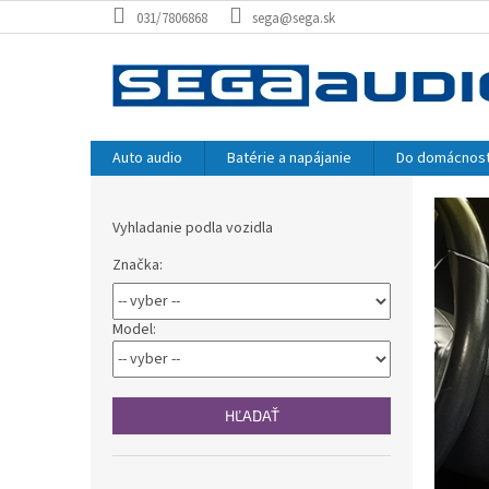
Prejsť
031/7806868
sega@sega.sk
na
obsah
Auto audio
Batérie a napájanie
Do domácnost
P
B
o
r
Vyhladanie podla vozidla
č
e
n
Značka:
d
ý
p
a
a
Model:
j
n
e
e
l
l
HĽADAŤ
e
k
Preskočiť