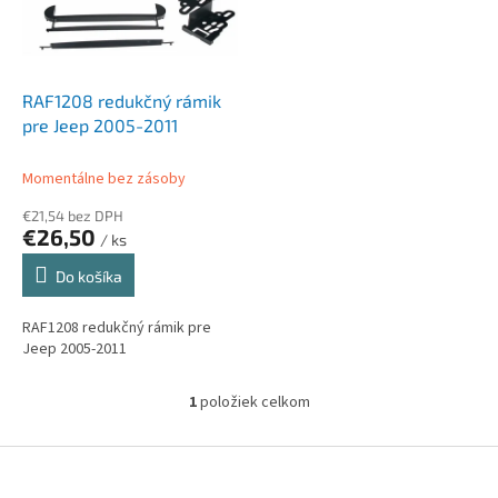
s
r
p
o
r
d
o
u
d
k
RAF1208 redukčný rámik
u
t
pre Jeep 2005-2011
k
o
t
v
Momentálne bez zásoby
o
€21,54 bez DPH
v
€26,50
/ ks
Do košíka
RAF1208 redukčný rámik pre
Jeep 2005-2011
1
položiek celkom
O
v
l
Z
á
á
d