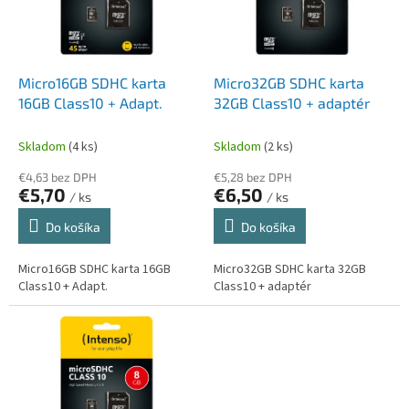
s
r
p
o
r
d
o
u
d
k
Micro16GB SDHC karta
Micro32GB SDHC karta
u
t
16GB Class10 + Adapt.
32GB Class10 + adaptér
k
o
t
v
Skladom
(4 ks)
Skladom
(2 ks)
o
€4,63 bez DPH
€5,28 bez DPH
v
€5,70
€6,50
/ ks
/ ks
Do košíka
Do košíka
Micro16GB SDHC karta 16GB
Micro32GB SDHC karta 32GB
Class10 + Adapt.
Class10 + adaptér