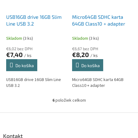
USB16GB drive 16GB Slim
Micro64GB SDHC karta
Line USB 3.2
64GB Class10 + adapter
Skladom
(3 ks)
Skladom
(3 ks)
€6,02 bez DPH
€6,67 bez DPH
€7,40
€8,20
/ ks
/ ks
Do košíka
Do košíka
USB16GB drive 16GB Slim Line
Micro64GB SDHC karta 64GB
USB 3.2
Class10 + adapter
6
položiek celkom
O
v
l
Z
á
á
d
p
a
ä
Kontakt
c