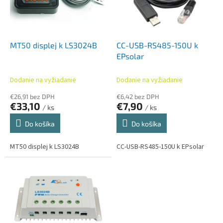
s
r
p
o
r
d
o
u
d
k
MT50 displej k LS3024B
CC-USB-RS485-150U k
u
t
EPsolar
k
o
t
v
Dodanie na vyžiadanie
Dodanie na vyžiadanie
o
€26,91 bez DPH
€6,42 bez DPH
v
€33,10
€7,90
/ ks
/ ks
Do košíka
Do košíka
MT50 displej k LS3024B
CC-USB-RS485-150U k EPsolar