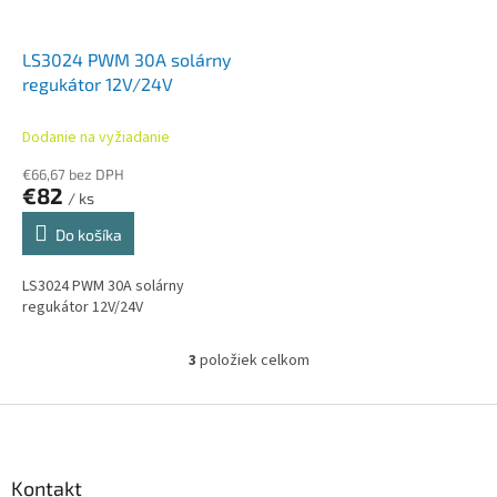
LS3024 PWM 30A solárny
regukátor 12V/24V
Dodanie na vyžiadanie
€66,67 bez DPH
€82
/ ks
Do košíka
LS3024 PWM 30A solárny
regukátor 12V/24V
3
položiek celkom
O
v
l
Z
á
á
d
p
a
ä
Kontakt
c