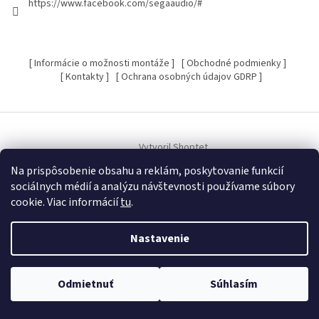
https://www.facebook.com/segaaudio/#
[ Informácie o možnosti montáže ]
[ Obchodné podmienky ]
[ Kontakty ]
[ Ochrana osobných údajov GDRP ]
Vytvoril Shoptet
Na prispôsobenie obsahu a reklám, poskytovanie funkcií
sociálnych médií a analýzu návštevnosti používame súbory
Copyright 2026
SEGA Audio
. Všetky práva vyhradené.
Upraviť
cookie. Viac informácií
tu
.
nastavenie cookies
Nastavenie
Odmietnuť
Súhlasím