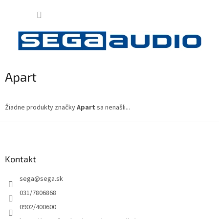
Prejsť
NÁKUP
na
obsah
KOŠÍK
Apart
Žiadne produkty značky
Apart
sa nenašli...
Z
á
p
ä
Kontakt
t
sega
@
sega.sk
i
e
031/7806868
0902/400600