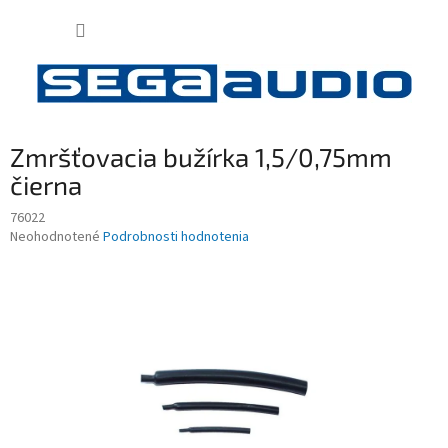
Prejsť
NÁKUP
na
obsah
KOŠÍK
Zmršťovacia bužírka 1,5/0,75mm
čierna
76022
Priemerné
Neohodnotené
Podrobnosti hodnotenia
hodnotenie
produktu
je
0,0
z
5
hviezdičiek.