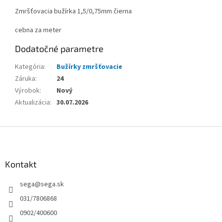
Zmršťovacia bužírka 1,5/0,75mm čierna
cebna za meter
Dodatočné parametre
Kategória
:
Bužírky zmršťovacie
Záruka
:
24
Výrobok
:
Nový
Aktualizácia
:
30.07.2026
Z
á
p
ä
Kontakt
t
sega
@
sega.sk
i
e
031/7806868
0902/400600