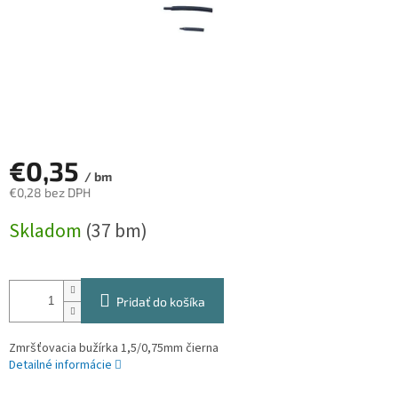
€0,35
/ bm
€0,28 bez DPH
Jednotková
Skladom
(37 bm)
cena:
Pridať do košíka
Zmršťovacia bužírka 1,5/0,75mm čierna
Detailné informácie