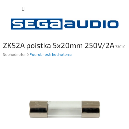
Prejsť
NÁKUP
na
obsah
KOŠÍK
ZKS2A poistka 5x20mm 250V/2A
73010
Priemerné
Neohodnotené
Podrobnosti hodnotenia
hodnotenie
produktu
je
0,0
z
5
hviezdičiek.