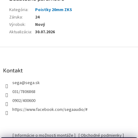
Kategória
:
Poistky 20mm ZKS
Záruka
:
24
Výrobok
:
Nový
Aktualizácia
:
30.07.2026
Z
á
p
ä
Kontakt
t
sega
@
sega.sk
i
e
031/7806868
0902/400600
https://www.facebook.com/segaaudio/#
[ Informácie o možnosti montáže ]
[ Obchodné podmienky ]