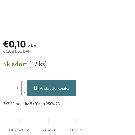
€0,10
/ ks
€0,08 bez DPH
Jednotková
Skladom
(12 ks)
cena:
Pridať do košíka
ZKS2A poistka 5x20mm 250V/2A
OPÝTAŤ SA
STRÁŽIŤ
ZDIEĽAŤ