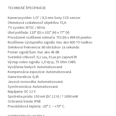
TECHNICKÉ ŠPECIFIKÁCIE
Kamerasystém: 1/3“ / 8,5 mm Sony CCD senzor
Ohnisková vzdialenosť objektívu: f2,6
TV systém: NTSC / 60 Hz
Uhol pohľadu: 120° (D) x 102° (H) x 77° (V)
Prirodzené rozlíšenie snímača: 752 (H) x 494 (V) pixelov
Rozlíšenie výstupného signálu: Viac ako 600 TV riadkov
Snímková frekvencia: 60 obrázkov za sekundu
Pomer signál/šum: Viac ako 48 dB
Svetelná citlivosť: 0,1 Lux, 0 Lux pri zapnutí IR
Výstup video signálu: 1,0 Vp-p, 75 Ohm CVBS
Vyváženie bielych: Automatizované
Kompenzácia expozície: Automatizovaná
Gama korekcia: 0,45
Jasová rovnováha: Automatizovaná
Synchronizácia: Automatizovaná
Napájanie: DC 12 V
Spotreba prúdu: 150 mA (DC 12 V) / ? 1800 mW
Ochranná trieda: IP68
Prevádzková teplota: -20° C ~ +70° C.