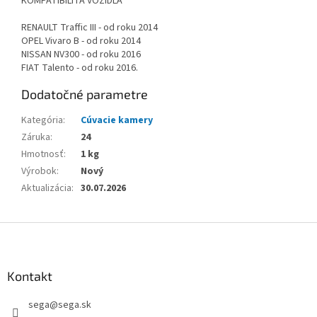
KOMPATIBILITA VOZIDLA
RENAULT Traffic III - od roku 2014
OPEL Vivaro B - od roku 2014
NISSAN NV300 - od roku 2016
FIAT Talento - od roku 2016.
Dodatočné parametre
Kategória
:
Cúvacie kamery
Záruka
:
24
Hmotnosť
:
1 kg
Výrobok
:
Nový
Aktualizácia
:
30.07.2026
Z
á
p
ä
Kontakt
t
sega
@
sega.sk
i