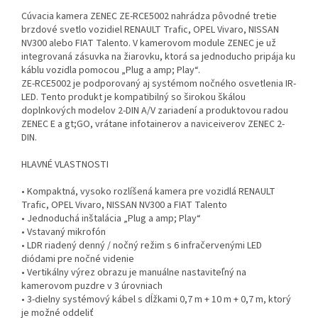
Cúvacia kamera ZENEC ZE-RCE5002 nahrádza pôvodné tretie
brzdové svetlo vozidiel RENAULT Trafic, OPEL Vivaro, NISSAN
NV300 alebo FIAT Talento. V kamerovom module ZENEC je už
integrovaná zásuvka na žiarovku, ktorá sa jednoducho pripája ku
káblu vozidla pomocou „Plug a amp; Play“.
ZE-RCE5002 je podporovaný aj systémom nočného osvetlenia IR-
LED. Tento produkt je kompatibilný so širokou škálou
doplnkových modelov 2-DIN A/V zariadení a produktovou radou
ZENEC E a gt;GO, vrátane infotainerov a naviceiverov ZENEC 2-
DIN.
HLAVNÉ VLASTNOSTI
• Kompaktná, vysoko rozlíšená kamera pre vozidlá RENAULT
Trafic, OPEL Vivaro, NISSAN NV300 a FIAT Talento
• Jednoduchá inštalácia „Plug a amp; Play“
• Vstavaný mikrofón
• LDR riadený denný / nočný režim s 6 infračervenými LED
diódami pre nočné videnie
• Vertikálny výrez obrazu je manuálne nastaviteľný na
kamerovom puzdre v 3 úrovniach
• 3-dielny systémový kábel s dĺžkami 0,7 m + 10 m + 0,7 m, ktorý
je možné oddeliť