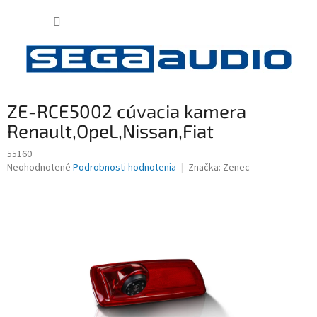
Prejsť
NÁKUP
na
obsah
KOŠÍK
ZE-RCE5002 cúvacia kamera
Renault,OpeL,Nissan,Fiat
55160
Priemerné
Neohodnotené
Podrobnosti hodnotenia
Značka:
Zenec
hodnotenie
produktu
je
0,0
z
5
hviezdičiek.