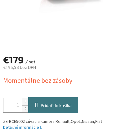
€179
/ set
€145,53 bez DPH
Jednotková
Momentálne bez zásoby
cena:
Pridať do košíka
ZE-RCE5002 cúvacia kamera Renault,OpeL,Nissan,Fiat
Detailné informácie